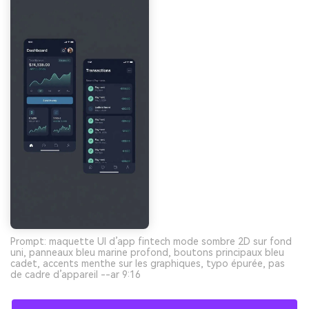
Prompt: maquette UI d’app fintech mode sombre 2D sur fond
uni, panneaux bleu marine profond, boutons principaux bleu
cadet, accents menthe sur les graphiques, typo épurée, pas
de cadre d’appareil --ar 9:16