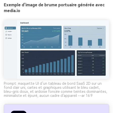
Exemple d’image de brume portuaire générée avec
media.io
Prompt: maquette UI d’un tableau de bord SaaS 2D sur un
fond clair uni, cartes et graphiques utilisant le bleu cadet,
bleu-gris doux, et ardoise foncée comme teintes dominantes,
minimaliste et épuré, aucun cadre d’appareil --ar 16:9