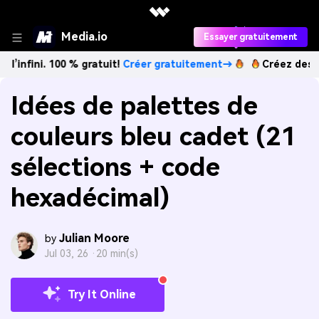
Media.io
Essayer gratuitement
 100 % gratuit!
Créer gratuitement→
Créez des images IA à
Idées de palettes de
couleurs bleu cadet (21
sélections + code
hexadécimal)
Julian Moore
by
Jul 03, 26 ·
20 min(s)
Try It Online