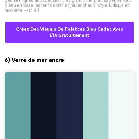
géométriques audacieuses, très gros titre, bleu cadet et vert
d’eau en base, accents corail et jaune chaud, style ludique et
moderne --ar 4:3
Créez Des Visuels De Palettes Bleu Cadet Avec
L’IA Gratuitement
6) Verre de mer encre