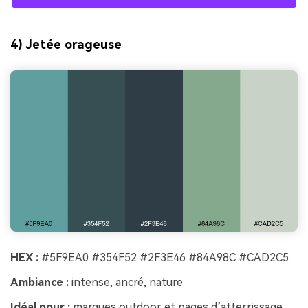
4) Jetée orageuse
HEX :
#5F9EA0 #354F52 #2F3E46 #84A98C #CAD2C5
Créez des images IA
Ambiance :
intense, ancré, nature
à l’infini. 100 %
Idéal pour :
marques outdoor et pages d’atterrissage