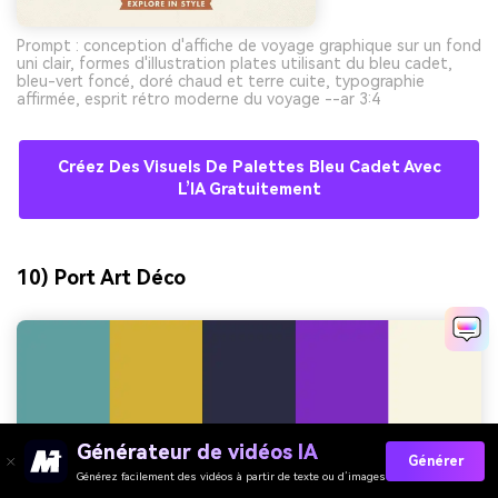
Prompt : conception d'affiche de voyage graphique sur un fond
uni clair, formes d'illustration plates utilisant du bleu cadet,
bleu-vert foncé, doré chaud et terre cuite, typographie
affirmée, esprit rétro moderne du voyage --ar 3:4
Créez Des Visuels De Palettes Bleu Cadet Avec
L’IA Gratuitement
10) Port Art Déco
Générateur de vidéos IA
Générer
Générez facilement des vidéos à partir de texte ou d’images