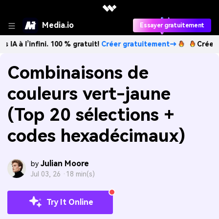
Media.io
Essayer gratuitement
nfini. 100 % gratuit!
Créer gratuitement→
Créez des images
Combinaisons de
couleurs vert-jaune
(Top 20 sélections +
codes hexadécimaux)
Julian Moore
by
Jul 03, 26 ·
18 min(s)
Try It Online