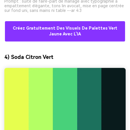
Prompt : suite de faire-part de mariage avec typographie à
empattement élégante, tons lin avocat, mise en page centrée
sur fond uni, sans mains ni table --ar 4:3
Créez Gratuitement Des Visuels De Palettes Vert
Jaune Avec L’IA
4) Soda Citron Vert