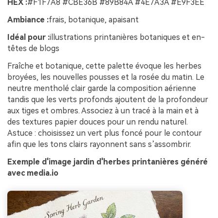
HEX :
#F1F7A8 #CBE36B #89B84A #4E7A3A #E9F3EE
Ambiance :
frais, botanique, apaisant
Idéal pour :
illustrations printanières botaniques et en-
têtes de blogs
Fraîche et botanique, cette palette évoque les herbes
broyées, les nouvelles pousses et la rosée du matin. Le
neutre mentholé clair garde la composition aérienne
tandis que les verts profonds ajoutent de la profondeur
aux tiges et ombres. Associez à un tracé à la main et à
des textures papier douces pour un rendu naturel.
Astuce : choisissez un vert plus foncé pour le contour
afin que les tons clairs rayonnent sans s’assombrir.
Exemple d'image jardin d'herbes printanières généré
avec media.io