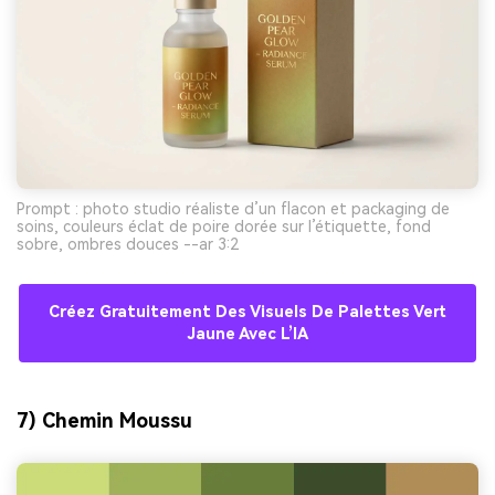
Prompt : photo studio réaliste d’un flacon et packaging de
soins, couleurs éclat de poire dorée sur l’étiquette, fond
sobre, ombres douces --ar 3:2
Créez Gratuitement Des Visuels De Palettes Vert
Jaune Avec L’IA
7) Chemin Moussu