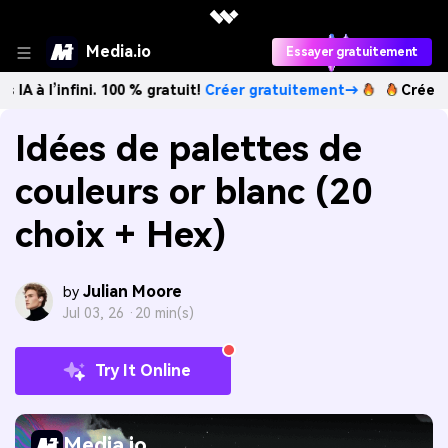
Media.io
Essayer gratuitement
fini. 100 % gratuit!
Créer gratuitement→
Créez des images 
Idées de palettes de
couleurs or blanc (20
choix + Hex)
Julian Moore
by
Jul 03, 26 ·
20 min(s)
Try It Online
Media.io