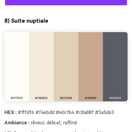
8) Suite nuptiale
HEX :
#fffdf6 #f4ebdd #e0cfb4 #c8a88f #5a5d63
Ambiance :
rêveur, délicat, raffiné