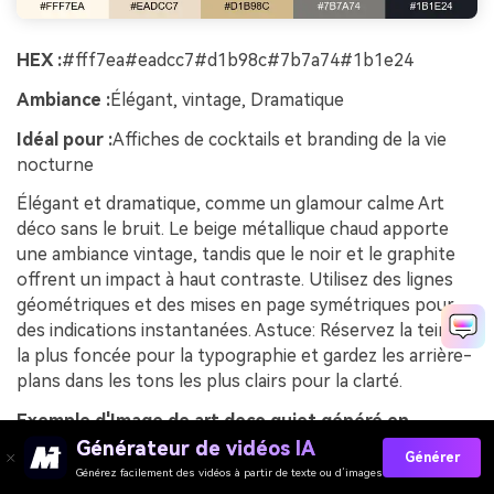
HEX :
#fff7ea#eadcc7#d1b98c#7b7a74#1b1e24
Ambiance :
Élégant, vintage, Dramatique
Idéal pour :
Affiches de cocktails et branding de la vie
nocturne
Élégant et dramatique, comme un glamour calme Art
déco sans le bruit. Le beige métallique chaud apporte
une ambiance vintage, tandis que le noir et le graphite
offrent un impact à haut contraste. Utilisez des lignes
géométriques et des mises en page symétriques pour
des indications instantanées. Astuce: Réservez la teinte
la plus foncée pour la typographie et gardez les arrière-
plans dans les tons les plus clairs pour la clarté.
Exemple d'Image de art deco quiet généré en
utilisant media.io
Générateur de vidéos IA
Générer
Générez facilement des vidéos à partir de texte ou d’images