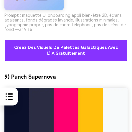
Prompt : maquette UI onboarding appli bien-être 2D, écrans
apaisants, fonds dégradés lavande, illustrations minimales,
typographie propre, pas de cadre téléphone, pas de scène de
fond --ar 9:16
Créez Des Visuels De Palettes Galactiques Avec
L’IA Gratuitement
9) Punch Supernova