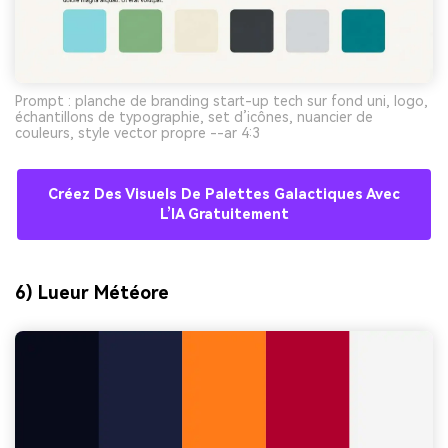
Prompt : planche de branding start-up tech sur fond uni, logo,
échantillons de typographie, set d’icônes, nuancier de
couleurs, style vector propre --ar 4:3
Créez Des Visuels De Palettes Galactiques Avec
L’IA Gratuitement
6) Lueur Météore