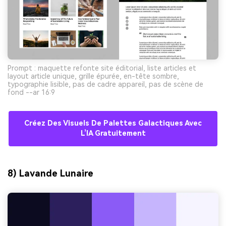
Prompt : maquette refonte site éditorial, liste articles et
layout article unique, grille épurée, en-tête sombre,
typographie lisible, pas de cadre appareil, pas de scène de
fond --ar 16:9
Créez Des Visuels De Palettes Galactiques Avec
L’IA Gratuitement
8) Lavande Lunaire