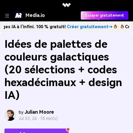
Media.io
Essayer gratuitement
’infini. 100 % gratuit!
Créer gratuitement→
Créez des ima
Idées de palettes de
couleurs galactiques
(20 sélections + codes
hexadécimaux + design
IA)
Julian Moore
by
Jul 03, 26 ·
18 min(s)