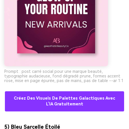
Prompt : post carré social pour une marque beauté,
typographie audacieuse, fond dégradé prune, formes accent
rose, mise en page épurée, pas de mains, pas de table --ar 1:1
Créez Des Visuels De Palettes Galactiques Avec
L’IA Gratuitement
5) Bleu Sarcelle Étoilé