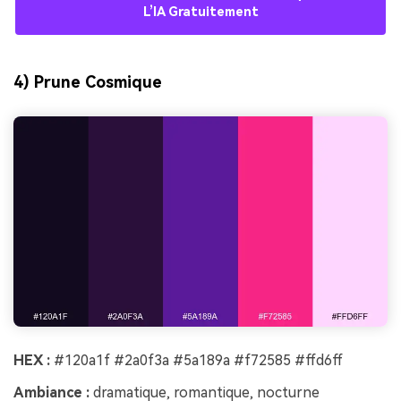
L’IA Gratuitement
4) Prune Cosmique
HEX :
#120a1f #2a0f3a #5a189a #f72585 #ffd6ff
Ambiance :
dramatique, romantique, nocturne