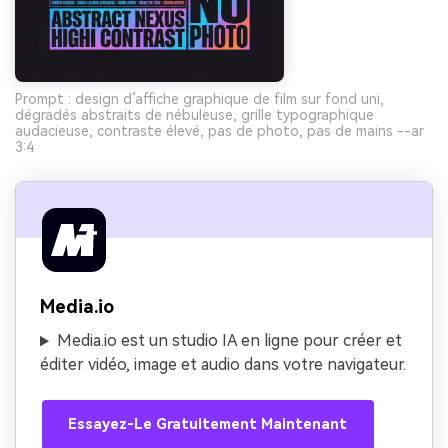
Prompt : design d’affiche graphique de film sur fond uni,
dégradés abstraits de nébuleuse, grille typographique
audacieuse, contraste élevé, pas de photo, pas de mains --ar
3:4
Media.io
Media.io est un studio IA en ligne pour créer et
éditer vidéo, image et audio dans votre navigateur.
Essayez-Le Gratuitement Maintenant