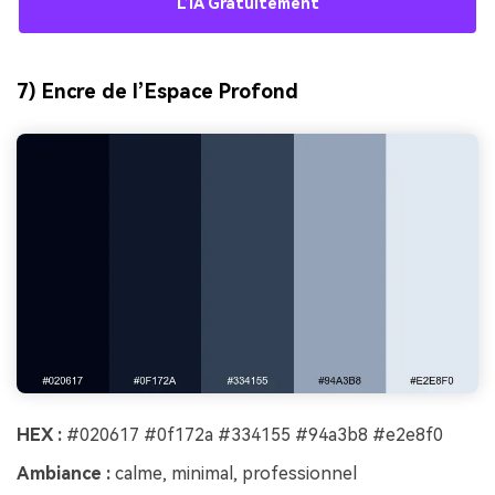
L’IA Gratuitement
7) Encre de l’Espace Profond
HEX :
#020617 #0f172a #334155 #94a3b8 #e2e8f0
Ambiance :
calme, minimal, professionnel