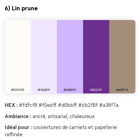
6) Lin prune
HEX :
#fdfcf8 #f0e6ff #d0b6ff #6b2f8f #a38f7a
Ambiance :
ancré, artisanal, chaleureux
Idéal pour :
couvertures de carnets et papeterie
raffinée