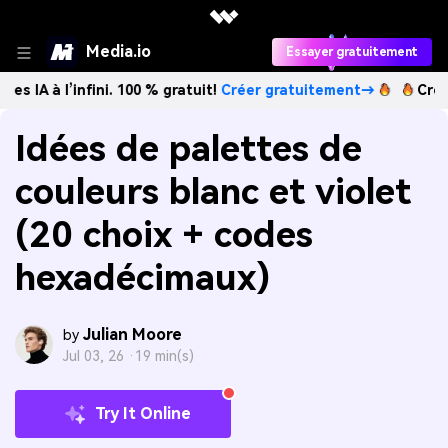
Media.io
Essayer gratuitement
l’infini. 100 % gratuit!
Créer gratuitement→
Créez des ima
Idées de palettes de
couleurs blanc et violet
(20 choix + codes
hexadécimaux)
Julian Moore
by
Jul 03, 26 ·
19 min(s)
Try It Online