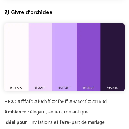
2) Givre d’orchidée
HEX :
#fffafc #f0d6ff #cfa8ff #8a4ccf #2a163d
Ambiance :
élégant, aérien, romantique
Idéal pour :
invitations et faire-part de mariage