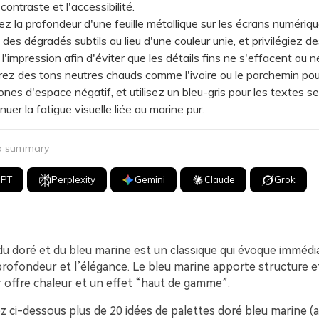
 contraste et l'accessibilité.
la profondeur d'une feuille métallique sur les écrans numériq
des dégradés subtils au lieu d'une couleur unie, et privilégiez de
 l'impression afin d'éviter que les détails fins ne s'effacent ou 
z des tons neutres chauds comme l'ivoire ou le parchemin pou
nes d'espace négatif, et utilisez un bleu-gris pour les textes s
nuer la fatigue visuelle liée au marine pur.
 a summary
GPT
Perplexity
Gemini
Claude
Grok
 du doré et du bleu marine est un classique qui évoque imméd
profondeur et l’élégance. Le bleu marine apporte structure et l
r offre chaleur et un effet “haut de gamme”.
z ci-dessous plus de 20 idées de palettes doré bleu marine (