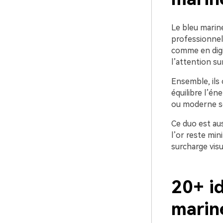
Le bleu marine
professionnell
comme en digit
l’attention sur
Ensemble, ils 
équilibre l’én
ou moderne se
Ce duo est aus
l’or reste mi
surcharge visu
20+ i
marin