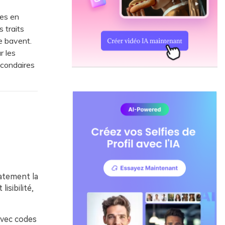
ues en
s traits
ne bavent.
r les
econdaires
iatement la
isibilité,
avec codes