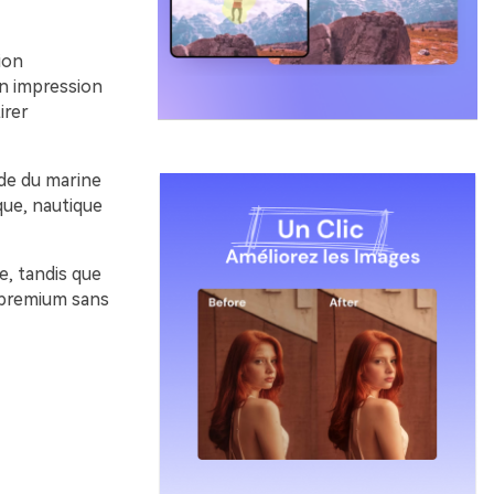
ion
en impression
irer
ide du marine
que, nautique
e, tandis que
k premium sans