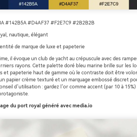
A #142B5A #D4AF37 #F2E7C9 #2B2B2B
yal, nautique, élégant
entité de marque de luxe et papeterie
ime, il évoque un club de yacht au crépuscule avec des rampe
rniers rayons. Cette palette doré bleu marine brille sur les l
t papeterie haut de gamme où le contraste doit être volon
 un papier crème texturé et un marquage embossé discret po
nseil d’utilisation : gardez l’or comme accent (par 10 à 15%) 
protagoniste.
age du port royal généré avec media.io