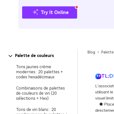
Try It Online
Blog
Palette
Palette de couleurs
Tons jaunes crème
modernes : 20 palettes +
TL;D
codes hexadécimaux
L'associat
Combinaisons de palettes
utilisant 
de couleurs de vin (20
visuel lim
sélections + Hex)
● Placez l
Tons de vin blanc : 20
directemen