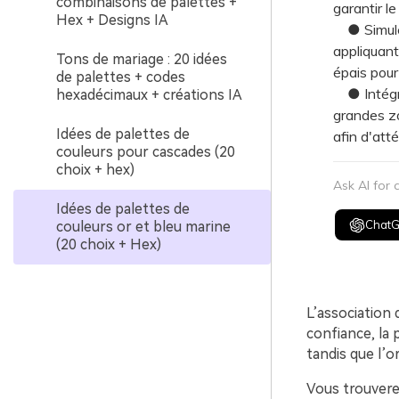
combinaisons de palettes +
garantir le
Hex + Designs IA
● Simulez 
appliquant 
Tons de mariage : 20 idées
épais pour
de palettes + codes
● Intégre
hexadécimaux + créations IA
grandes zo
Idées de palettes de
afin d'atté
couleurs pour cascades (20
choix + hex)
Ask AI for
Idées de palettes de
Chat
couleurs or et bleu marine
(20 choix + Hex)
L’association
confiance, la 
tandis que l’o
Vous trouvere