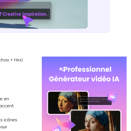
choix + Hex)
me en
 accent
s icônes
pour