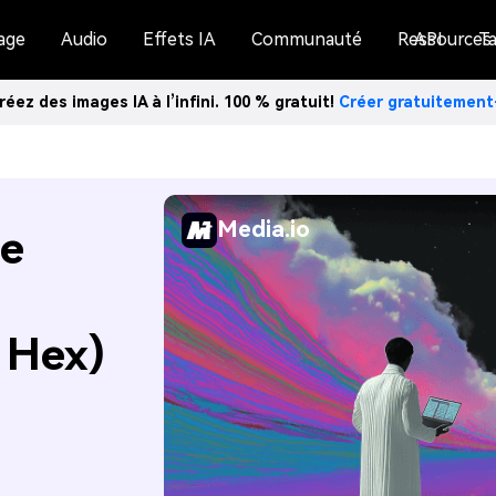
age
Audio
Effets IA
Communauté
Ressources
API
Ta
réez des images IA à l’infini. 100 % gratuit!
Créer gratuitemen
Media.io
de
 Hex)