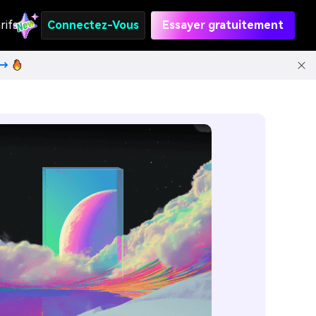
rifs
Connectez-Vous
Essayer gratuitement
t→