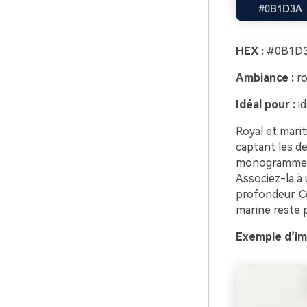
HEX :
#0B1D3
Ambiance :
ro
Idéal pour :
id
Royal et marit
captant les de
monogrammes e
Associez-la à
profondeur. Co
marine reste 
Exemple d’im