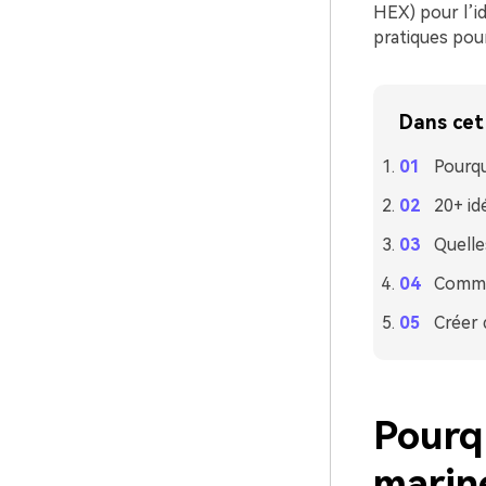
HEX) pour l’id
pratiques pou
Dans cet 
Pourqu
20+ id
Quelle
Commen
Créer 
Pourqu
marine