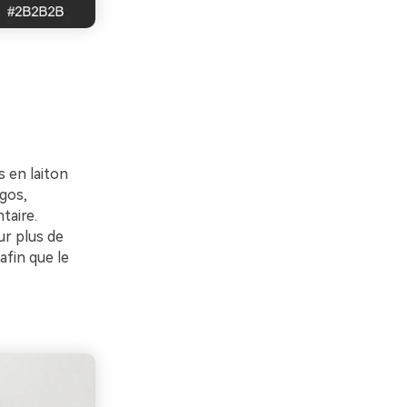
s en laiton
ogos,
taire.
ur plus de
afin que le