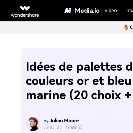
Media.io
Vidéo
Im
C
Idées de palettes 
couleurs or et bleu
marine (20 choix +
Julian Moore
by
Jul 03, 26 ·
19 min(s)