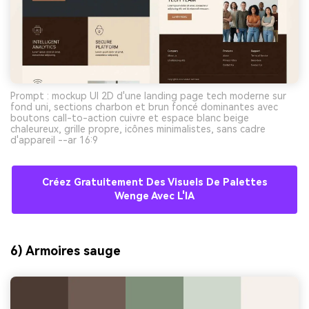
Prompt : mockup UI 2D d'une landing page tech moderne sur
fond uni, sections charbon et brun foncé dominantes avec
boutons call-to-action cuivre et espace blanc beige
chaleureux, grille propre, icônes minimalistes, sans cadre
d'appareil --ar 16:9
Créez Gratuitement Des Visuels De Palettes
Wenge Avec L'IA
6) Armoires sauge