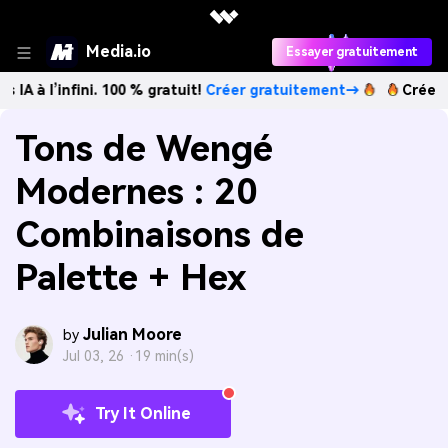
Media.io
Essayer gratuitement
fini. 100 % gratuit!
Créer gratuitement→
Créez des images
Tons de Wengé
Modernes : 20
Combinaisons de
Palette + Hex
Julian Moore
by
Jul 03, 26 ·
19 min(s)
Try It Online