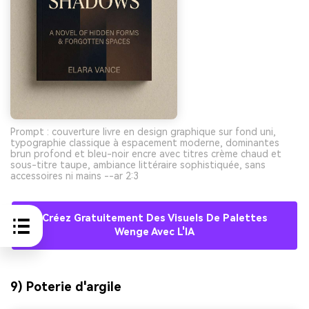
Prompt : couverture livre en design graphique sur fond uni,
typographie classique à espacement moderne, dominantes
brun profond et bleu-noir encre avec titres crème chaud et
sous-titre taupe, ambiance littéraire sophistiquée, sans
accessoires ni mains --ar 2:3
Créez Gratuitement Des Visuels De Palettes
Wenge Avec L'IA
9) Poterie d'argile