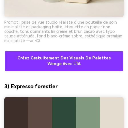
Prompt : prise de vue studio réaliste d'une bouteille de soin
minimaliste et packaging boîte, étiquette en papier non
couché, tons dominants lin crème et brun cacao avec typo
taupe atténuée, fond blanc-crème sobre, esthétique premium
minimaliste --ar 4:3
Créez Gratuitement Des Visuels De Palettes
Wenge Avec L'IA
3) Expresso forestier