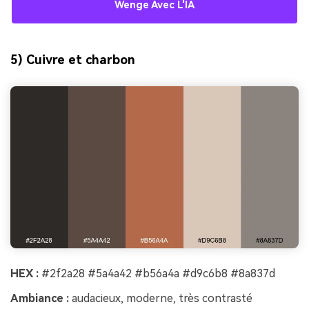
Wenge Avec L'IA
5) Cuivre et charbon
HEX :
#2f2a28 #5a4a42 #b56a4a #d9c6b8 #8a837d
Ambiance :
audacieux, moderne, très contrasté