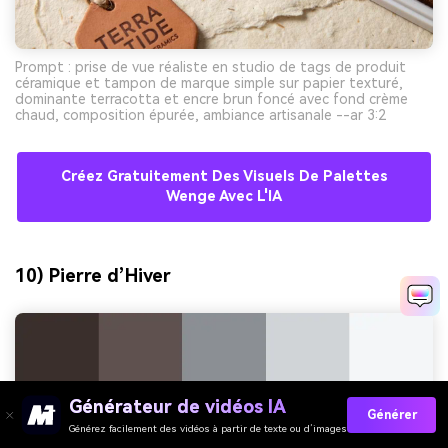
Prompt : prise de vue réaliste en studio de tags de produit
céramique et tampon de marque simple sur papier texturé,
dominante terracotta et encre brun foncé avec fond crème
chaud, composition épurée, ambiance artisanale --ar 3:2
Créez Gratuitement Des Visuels De Palettes
Wenge Avec L'IA
10) Pierre d’Hiver
Générateur de vidéos IA
Générer
Générez facilement des vidéos à partir de texte ou d’images