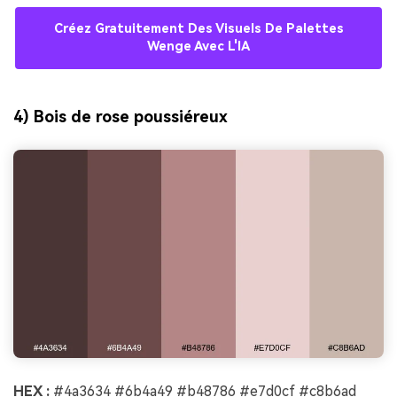
Créez Gratuitement Des Visuels De Palettes
Wenge Avec L'IA
4) Bois de rose poussiéreux
HEX :
#4a3634 #6b4a49 #b48786 #e7d0cf #c8b6ad