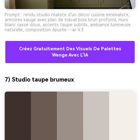
Prompt : rendu studio réaliste d'un décor cuisine minimaliste,
armoires sauge avec plan de travail bois brun profond, murs
blanc cassé doux, accents taupe subtils, ambiance lumineuse
naturelle, composition épurée --ar 4:3
Créez Gratuitement Des Visuels De Palettes
Wenge Avec L'IA
7) Studio taupe brumeux