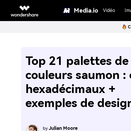
Media.io
Vidéo
Im
C
Top 21 palettes de
couleurs saumon :
hexadécimaux +
exemples de desig
Julian Moore
by