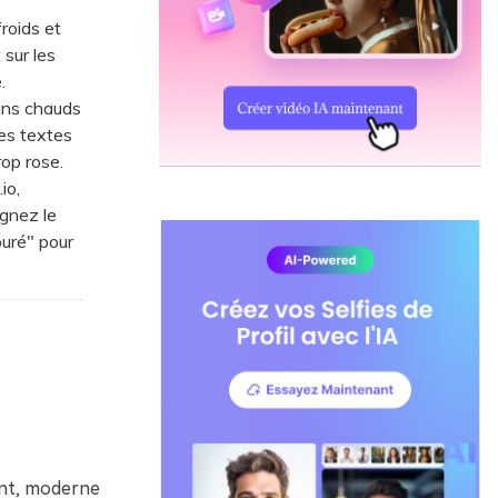
roids et
 sur les
.
ans chauds
les textes
rop rose.
io,
ignez le
uré" pour
ant, moderne