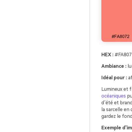
HEX :
#FA807
Ambiance :
lu
Idéal pour :
af
Lumineux et fr
océaniques
pu
d’été et brand
la sarcelle en
gardez le fon
Exemple d’ima