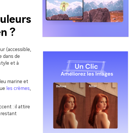
uleurs
n ?
eur (accessible,
e dans de
tyle et à
bleu marine et
que
les crèmes
,
nt : il attire
 restant