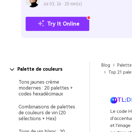
Jul 03, 26 ·
20 min(s)
Try It Online
Blog
Palette
Palette de couleurs
Top 21 pale
Tons jaunes crème
modernes : 20 palettes +
codes hexadécimaux
TL;D
Combinaisons de palettes
Le code H
de couleurs de vin (20
d'accentua
sélections + Hex)
et l'image
Tons de vin blanc : 20