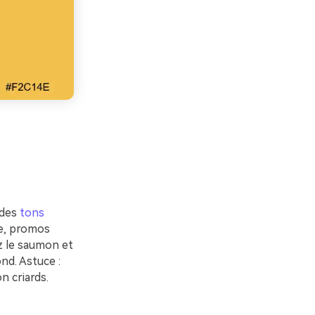
 des
tons
ge, promos
ez le saumon et
nd. Astuce :
n criards.