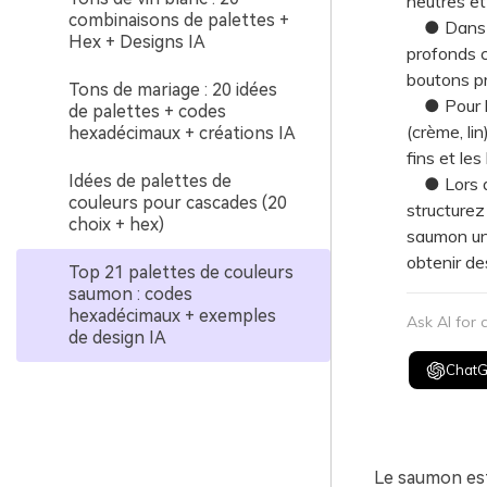
neutres et 
combinaisons de palettes +
● Dans les
Hex + Designs IA
profonds c
boutons pr
Tons de mariage : 20 idées
● Pour les
de palettes + codes
(crème, li
hexadécimaux + créations IA
fins et le
Idées de palettes de
● Lors de
couleurs pour cascades (20
structurez
choix + hex)
saumon uni
obtenir de
Top 21 palettes de couleurs
saumon : codes
hexadécimaux + exemples
Ask AI for
de design IA
Chat
Le saumon est