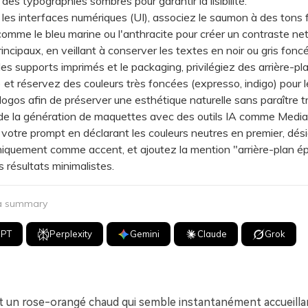
des typographies sombres pour garantir la lisibilité.
 interfaces numériques (UI), associez le saumon à des tons f
omme le bleu marine ou l'anthracite pour créer un contraste net
incipaux, en veillant à conserver les textes en noir ou gris foncé
 supports imprimés et le packaging, privilégiez des arrière-pl
n) et réservez des couleurs très foncées (expresso, indigo) pour 
s logos afin de préserver une esthétique naturelle sans paraître t
 la génération de maquettes avec des outils IA comme Media.
 votre prompt en déclarant les couleurs neutres en premier, dés
quement comme accent, et ajoutez la mention "arrière-plan ép
s résultats minimalistes.
 a summary
GPT
Perplexity
Gemini
Claude
Grok
 un rose-orangé chaud qui semble instantanément accueill