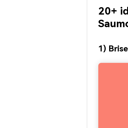
20+ i
Saumo
1) Brise