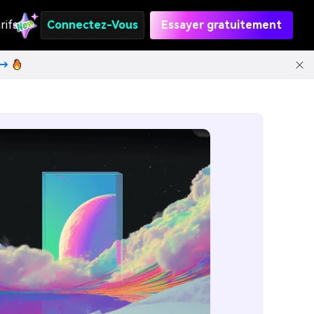
rifs
Connectez-Vous
Essayer gratuitement
t→