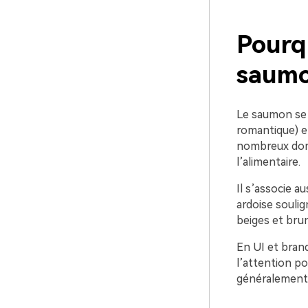
Pourq
saumon
Le saumon se 
romantique) et
nombreux doma
l’alimentaire.
Il s’associe au
ardoise souli
beiges et brun
En UI et brand
l’attention po
généralement 