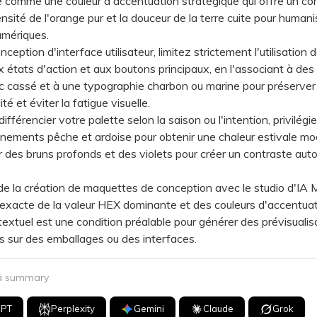
 comme une couleur d'accentuation stratégique qui offre un c
ensité de l'orange pur et la douceur de la terre cuite pour humani
umériques.
ption d'interface utilisateur, limitez strictement l'utilisation 
x états d'action et aux boutons principaux, en l'associant à des 
c cassé et à une typographie charbon ou marine pour préserver
lité et éviter la fatigue visuelle.
férencier votre palette selon la saison ou l'intention, privilégi
ements pêche et ardoise pour obtenir une chaleur estivale mo
 des bruns profonds et des violets pour créer un contraste aut
la création de maquettes de conception avec le studio d'IA M
n exacte de la valeur HEX dominante et des couleurs d'accentua
textuel est une condition préalable pour générer des prévisualis
 sur des emballages ou des interfaces.
 a summary
GPT
Perplexity
Gemini
Claude
Grok