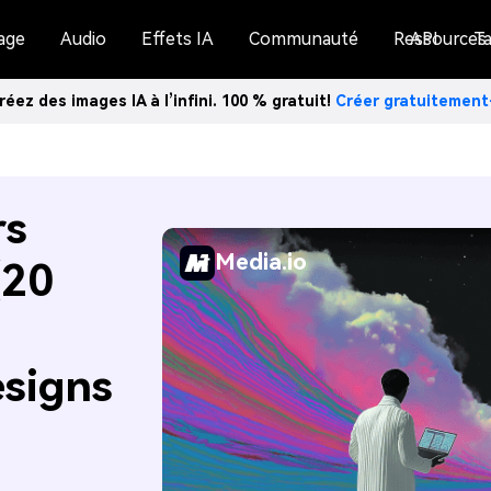
age
Audio
Effets IA
Communauté
Ressources
API
Ta
réez des images IA à l’infini. 100 % gratuit!
Créer gratuitemen
rs
Media.io
(20
signs