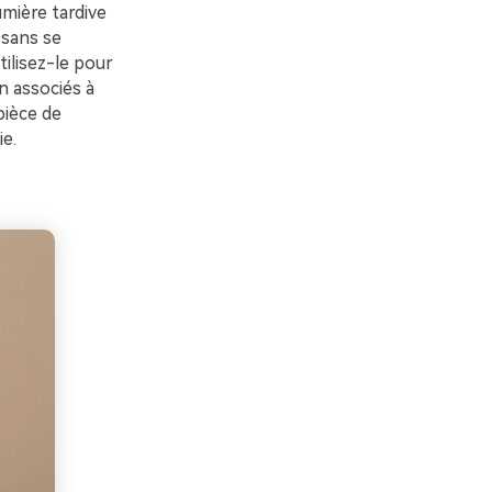
umière tardive
 sans se
ilisez-le pour
in associés à
pièce de
e.