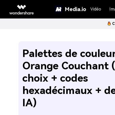
Media.io
Vidéo
Im
C
Palettes de couleu
Orange Couchant 
choix + codes
hexadécimaux + de
IA)