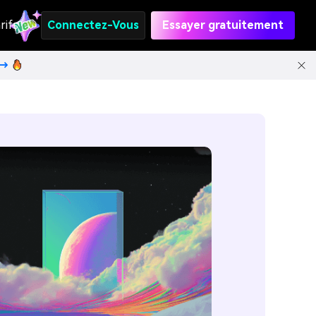
rifs
Connectez-Vous
Essayer gratuitement
t→