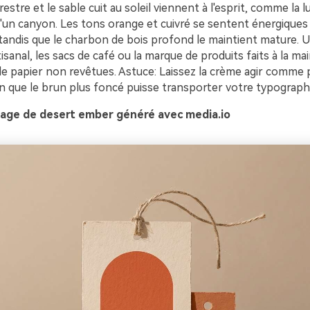
restre et le sable cuit au soleil viennent à l'esprit, comme la l
d'un canyon. Les tons orange et cuivré se sentent énergiques
tandis que le charbon de bois profond le maintient mature. Ut
tisanal, les sacs de café ou la marque de produits faits à la ma
de papier non revêtues. Astuce: Laissez la crème agir comme 
in que le brun plus foncé puisse transporter votre typographi
age de desert ember généré avec media.io