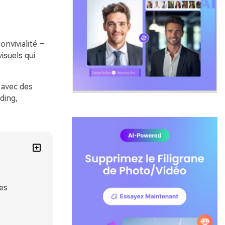
onvivialité –
isuels qui
 avec des
ding,
es