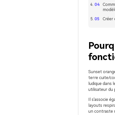
Commen
modèle
Créer 
Pourq
foncti
Sunset orange
terre cuite/cor
ludique dans l
utilisateur du 
Il s'associe é
layouts respir
un contraste n