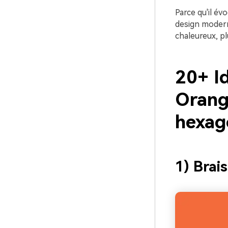
Parce qu'il év
design moderne
chaleureux, p
20+ I
Orang
hexag
1) Brai