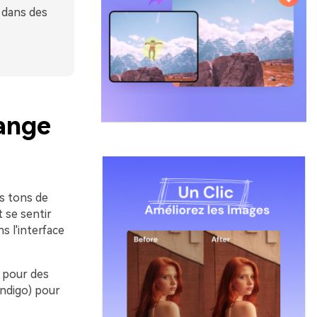
 dans des
range
es tons de
t se sentir
s l'interface
) pour des
indigo) pour