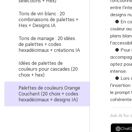
fonctionne
sélections + Hex)
entre l'int
Tons de vin blanc : 20
designs n
combinaisons de palettes +
● En conce
Hex + Designs IA
couleur au
plans blan
Tons de mariage : 20 idées
l'accessibi
de palettes + codes
● Pour dif
hexadécimaux + créations IA
accompagn
Idées de palettes de
optez pour
couleurs pour cascades (20
intense.
choix + hex)
● Lors de 
l'insertio
Palettes de couleurs Orange
le prompt 
Couchant (20 choix + codes
cohérentes
hexadécimaux + designs IA)
Ask AI for
Chat