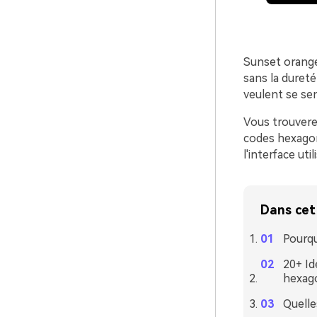
Sunset orange 
sans la dureté
veulent se sen
Vous trouvere
codes hexagona
l'interface ut
Dans cet 
Pourqu
20+ Id
hexag
Quelle