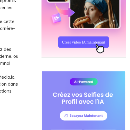
ompromis
ser les
de cette
arrière-
ez des
derne, ou
omnal
edia.io,
tion dans
ations