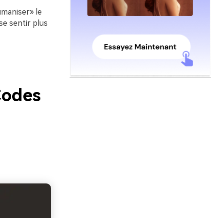
umaniser» le
se sentir plus
Codes