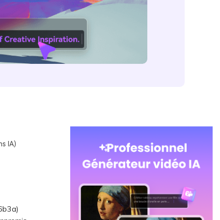
s IA)
6b3a)