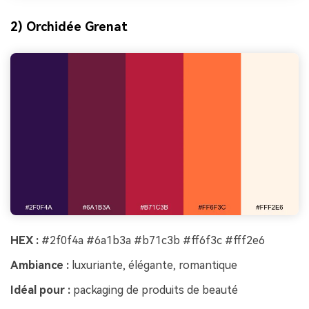
2) Orchidée Grenat
HEX :
#2f0f4a #6a1b3a #b71c3b #ff6f3c #fff2e6
Ambiance :
luxuriante, élégante, romantique
Idéal pour :
packaging de produits de beauté