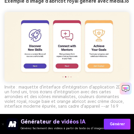
Exemple d'image d'abricot royal généré avec media.io
Invite : maquette d'interface d'intégration d'application 2D sur
un fond uni, trois écrans d'intégration avec des cartes
arrondies et des icônes minimalistes, couleurs dominantes
violet royal, rouge baie et orange abricot avec crème douce,
interface moderne épurée, sans cadre d'appareil --ar 16:9
Générateur de vidéos IA
Générer
Créez Gratuitement Des Visuels À Palette Violet
Générez facilement des vidéos à partir de texte ou d’images
Rouge Orange Avec L’IA