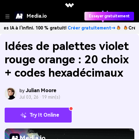
Media.io
Essayer gratuitement
infini. 100 % gratuit!
Créer gratuitement→
Créez des imag
Idées de palettes violet
rouge orange : 20 choix
+ codes hexadécimaux
Julian Moore
by
Jul 03, 26 ·
19 min(s)
Try It Online
Media.io