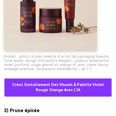
Prompt : photo studio réaliste d’un lot de packaging beauté,
fond épuré, design d’étiquette élégant, couleurs dominantes
violet profond, rouge grenat et orange vif avec crème douce,
éclairage premium, accessoires minimalistes --ar 1:1
Créez Gratuitement Des Visuels À Palette Violet
Rouge Orange Avec L’IA
3) Prune épicée