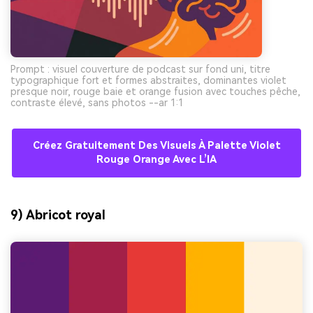
Prompt : visuel couverture de podcast sur fond uni, titre
typographique fort et formes abstraites, dominantes violet
presque noir, rouge baie et orange fusion avec touches pêche,
contraste élevé, sans photos --ar 1:1
Créez Gratuitement Des Visuels À Palette Violet
Rouge Orange Avec L’IA
9) Abricot royal