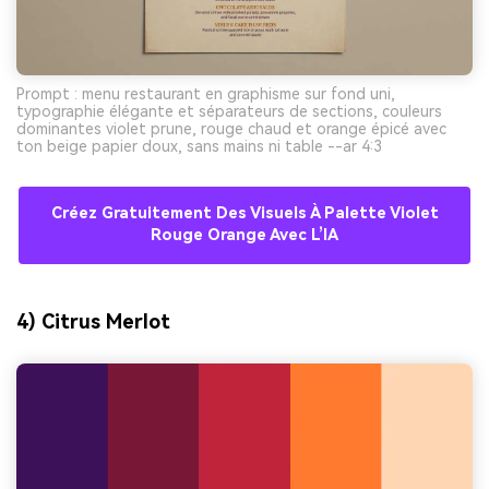
Prompt : menu restaurant en graphisme sur fond uni,
typographie élégante et séparateurs de sections, couleurs
dominantes violet prune, rouge chaud et orange épicé avec
ton beige papier doux, sans mains ni table --ar 4:3
Créez Gratuitement Des Visuels À Palette Violet
Rouge Orange Avec L’IA
4) Citrus Merlot