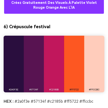
Créez Gratuitement Des Visuels À Palette Violet
Rouge Orange Avec L’IA
6) Crépuscule festival
HEX :
#2a0f3e #57134f #c2185b #ff5722 #ffccbc