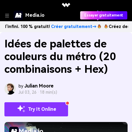
Media.io
Essayer gratuitement
. 100 % gratuit!
Créer gratuitement→
Créez des images IA 
Idées de palettes de
couleurs du métro (20
combinaisons + Hex)
Julian Moore
by
Jul 03, 26 ·
18 min(s)
Try It Online
Media.io