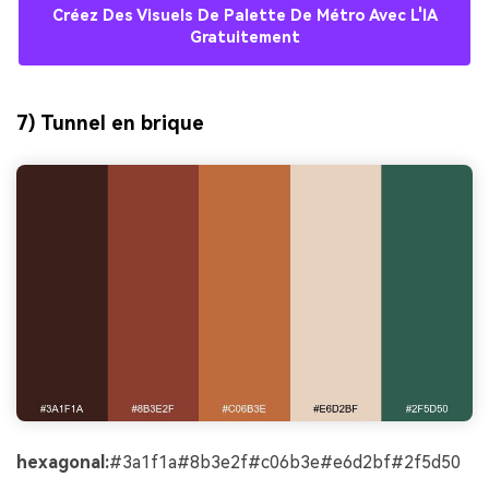
Créez Des Visuels De Palette De Métro Avec L'IA
Gratuitement
7) Tunnel en brique
hexagonal:
#3a1f1a#8b3e2f#c06b3e#e6d2bf#2f5d50