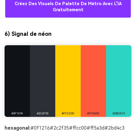
Créez Des Visuels De Palette De Métro Avec L'IA
Gratuitement
6) Signal de néon
hexagonal:
#0f1216#2c2f35#ffcc00#ff5a3d#2bd4c3