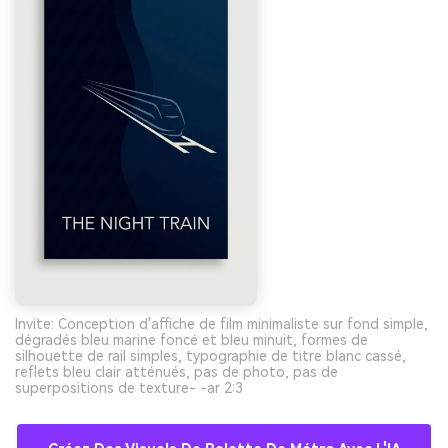
Invite: Conception d'affiche de film minimaliste sur fond simple,
dégradés bleu marine foncé et bleu minuit, formes de
silhouette de rail simples, typographie de titre blanc cassé,
reflets bleu clair atténués, pas de photo, pas de
superpositions de texture- -ar 2:3