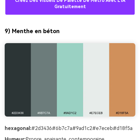
Créez Des Visuels De Palette De Métro Avec L'IA
Gratuitement
9) Menthe en béton
hexagonal:
#2d3436#6b7c7a#9ad1c2#e7eceb#d18f5a
Humeur:
Propre, apaisante, contemporaine