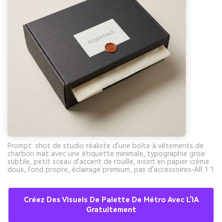
Prompt: shot de studio réaliste d'une boîte à vêtements de
charbon mat avec une étiquette minimale, typographie grise
subtile, petit sceau d'accent de rouille, insert en papier crème
doux, fond propre, éclairage premium, pas d'accessoires-AR 1:1
Créez Des Visuels De Palette De Métro Avec L'IA
Gratuitement