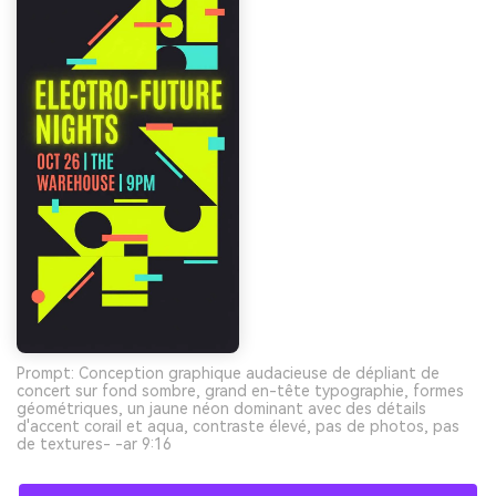
Prompt: Conception graphique audacieuse de dépliant de
concert sur fond sombre, grand en-tête typographie, formes
géométriques, un jaune néon dominant avec des détails
d'accent corail et aqua, contraste élevé, pas de photos, pas
de textures- -ar 9:16