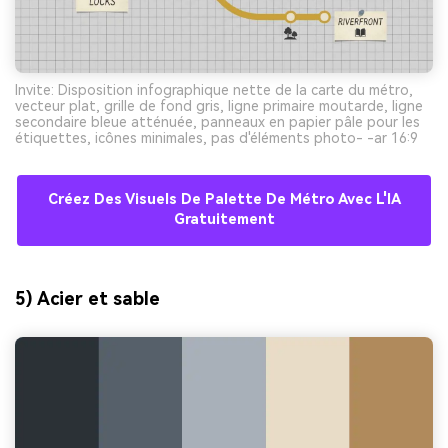
Invite: Disposition infographique nette de la carte du métro,
vecteur plat, grille de fond gris, ligne primaire moutarde, ligne
secondaire bleue atténuée, panneaux en papier pâle pour les
étiquettes, icônes minimales, pas d'éléments photo- -ar 16:9
Créez Des Visuels De Palette De Métro Avec L'IA
Gratuitement
5) Acier et sable