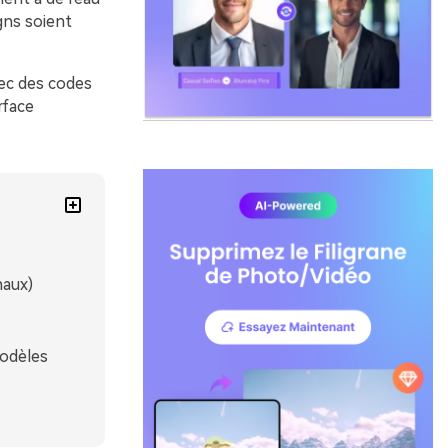
gns soient
ec des codes
rface
naux)
modèles