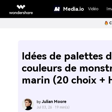
Media.io
Vidéo
Im
C
Idées de palettes 
couleurs de monst
marin (20 choix + 
Julian Moore
by
Jul 03, 26 ·
19 min(s)