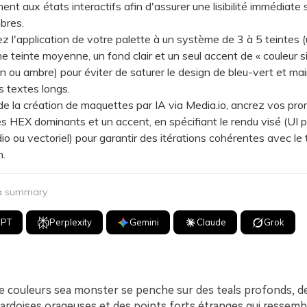
nt aux états interactifs afin d'assurer une lisibilité immédiate s
bres.
l'application de votre palette à un système de 3 à 5 teintes 
e teinte moyenne, un fond clair et un seul accent de « couleur si
ton ou ambre) pour éviter de saturer le design de bleu-vert et mai
des textes longs.
 la création de maquettes par IA via Media.io, ancrez vos pr
s HEX dominants et un accent, en spécifiant le rendu visé (UI p
io ou vectoriel) pour garantir des itérations cohérentes avec l
n.
 a summary
GPT
Perplexity
Gemini
Claude
Grok
e couleurs sea monster se penche sur des teals profonds, de
ardoises orageuses et des points forts étranges qui ressembl