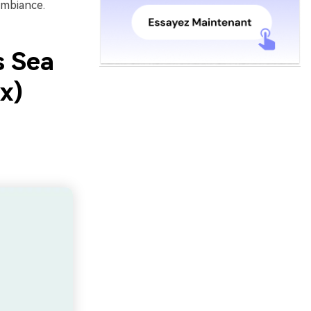
ambiance.
s Sea
x)