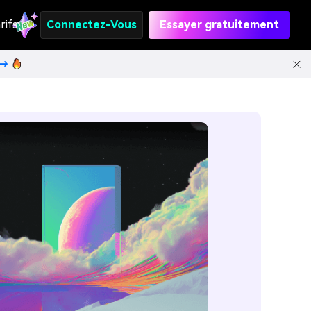
rifs
Connectez-Vous
Essayer gratuitement
t→