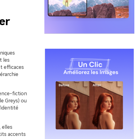
er
aniques
t les
t efficaces
iérarchie
ience-fiction
cle Greys) ou
'identité
 elles
tits accents