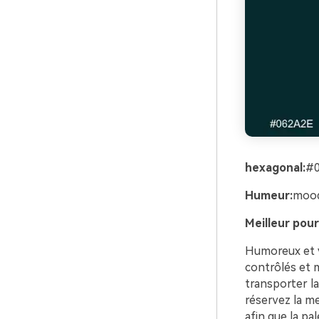
hexagonal:
#
Humeur:
moody
Meilleur pour
Humoreux et v
contrôlés et m
transporter la
réservez la me
afin que la pa