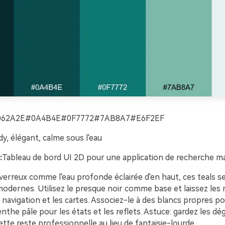
062A2E#0A4B4E#0F7772#7AB8A7#E6F2EF
, élégant, calme sous l'eau
:
Tableau de bord UI 2D pour une application de recherche m
erreux comme l'eau profonde éclairée d'en haut, ces teals s
odernes. Utilisez le presque noir comme base et laissez les 
 navigation et les cartes. Associez-le à des blancs propres po
nthe pâle pour les états et les reflets. Astuce: gardez les dé
lette reste professionnelle au lieu de fantaisie-lourde.