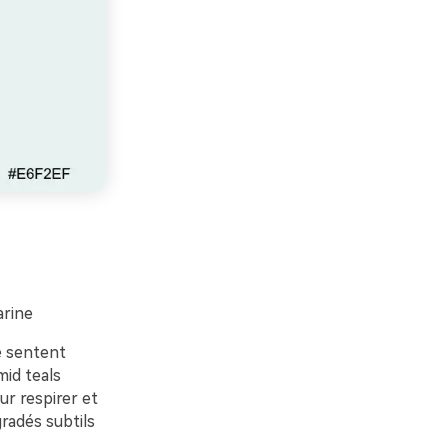
arine
e sentent
mid teals
ur respirer et
gradés subtils