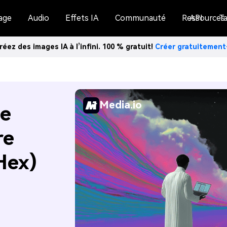
age
Audio
Effets IA
Communauté
Ressources
API
Ta
réez des images IA à l’infini. 100 % gratuit!
Créer gratuitemen
Media.io
de
re
Hex)