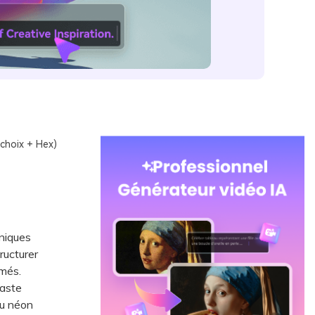
choix + Hex)
niques
ructurer
imés.
raste
ou néon