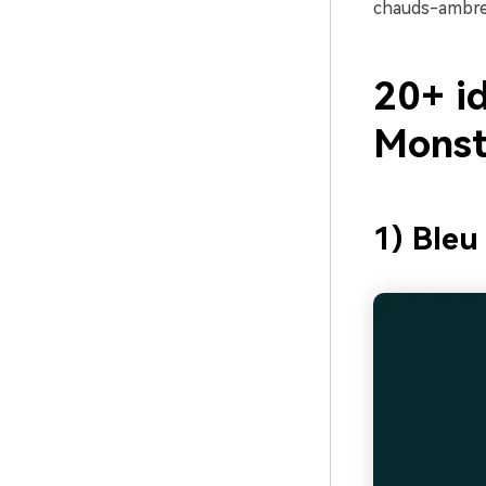
chauds-ambre,
20+ i
Monst
1) Bleu