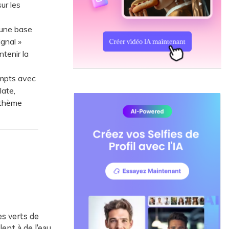
ur les
(une base
gnal »
ntenir la
ompts avec
late,
e thème
s verts de
ent à de l'eau