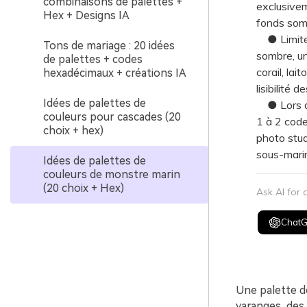
combinaisons de palettes +
exclusiveme
Hex + Designs IA
fonds som
● Limitez 
Tons de mariage : 20 idées
sombre, un
de palettes + codes
corail, lai
hexadécimaux + créations IA
lisibilité 
Idées de palettes de
● Lors de
couleurs pour cascades (20
1 à 2 code
choix + hex)
photo stud
sous-mari
Idées de palettes de
couleurs de monstre marin
(20 choix + Hex)
Ask AI for
Chat
Une palette d
varanges, des 