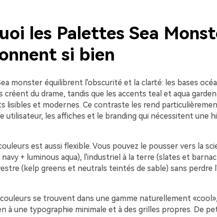
uoi les Palettes Sea Monst
onnent si bien
ea monster équilibrent l'obscurité et la clarté: les bases océ
 créent du drame, tandis que les accents teal et aqua garden
lisibles et modernes. Ce contraste les rend particulièremen
e utilisateur, les affiches et le branding qui nécessitent une h
 couleurs est aussi flexible. Vous pouvez le pousser vers la sc
 navy + luminous aqua), l'industriel à la terre (slates et barna
restre (kelp greens et neutrals teintés de sable) sans perdre l
 couleurs se trouvent dans une gamme naturellement «cool»,
en à une typographie minimale et à des grilles propres. De pe