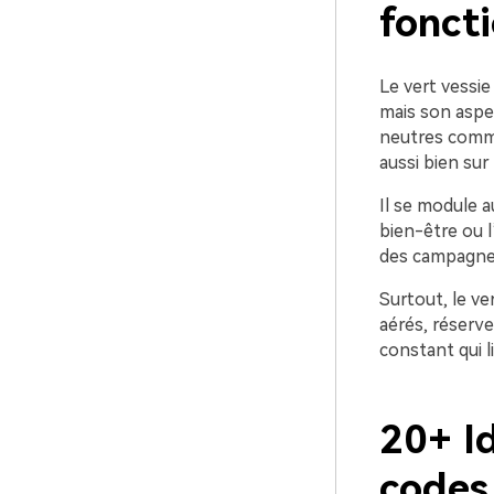
foncti
Le vert vessie 
mais son aspe
neutres comme 
aussi bien su
Il se module a
bien-être ou l
des campagnes
Surtout, le ve
aérés, réserve
constant qui l
20+ I
codes