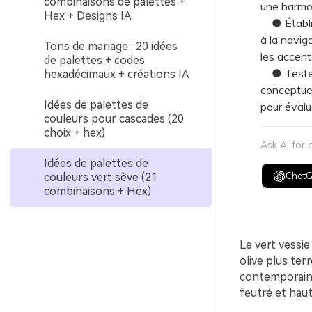
combinaisons de palettes +
une harmon
Hex + Designs IA
● Établiss
à la naviga
Tons de mariage : 20 idées
les accent
de palettes + codes
● Testez 
hexadécimaux + créations IA
conceptuel
Idées de palettes de
pour évalu
couleurs pour cascades (20
choix + hex)
Ask AI for
Idées de palettes de
Chat
couleurs vert sève (21
combinaisons + Hex)
Le vert vessi
olive plus ter
contemporain. 
feutré et hau