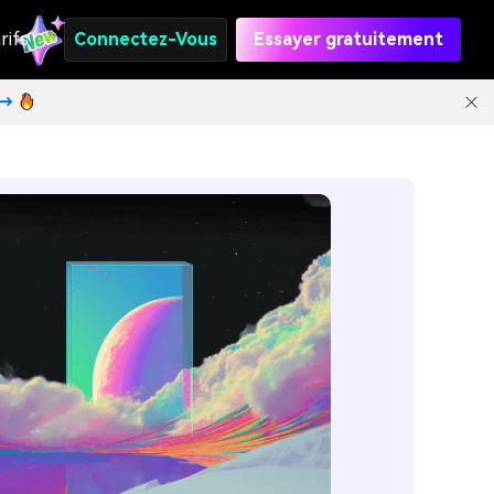
rifs
Connectez-Vous
Essayer gratuitement
t→