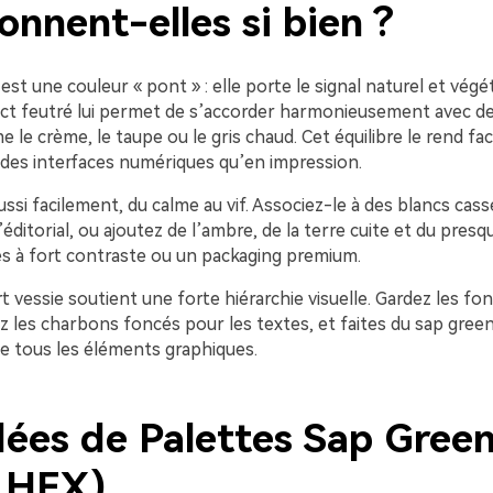
onnent-elles si bien ?
est une couleur « pont » : elle porte le signal naturel et végét
ct feutré lui permet de s’accorder harmonieusement avec d
le crème, le taupe ou le gris chaud. Cet équilibre le rend facil
r des interfaces numériques qu’en impression.
ussi facilement, du calme au vif. Associez-le à des blancs cass
’éditorial, ou ajoutez de l’ambre, de la terre cuite et du pres
 à fort contraste ou un packaging premium.
rt vessie soutient une forte hiérarchie visuelle. Gardez les fon
z les charbons foncés pour les textes, et faites du sap green
ie tous les éléments graphiques.
dées de Palettes Sap Green
 HEX)