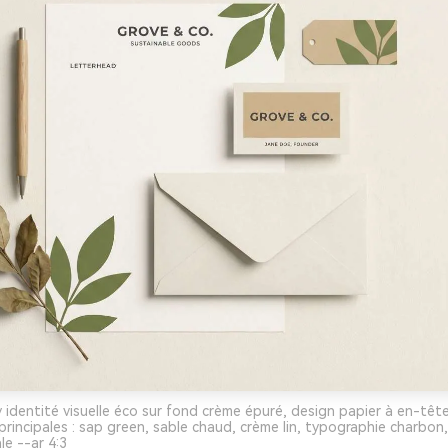
y identité visuelle éco sur fond crème épuré, design papier à en-têt
 principales : sap green, sable chaud, crème lin, typographie charbo
e --ar 4:3