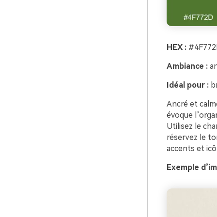
HEX :
#4F772
Ambiance :
an
Idéal pour :
br
Ancré et calme
évoque l’organ
Utilisez le ch
réservez le to
accents et icô
Exemple d’ima