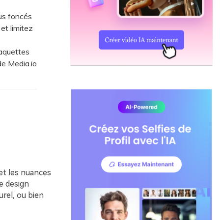
lus foncés
et limitez
aquettes
de Media.io
et les nuances
le design
urel, ou bien