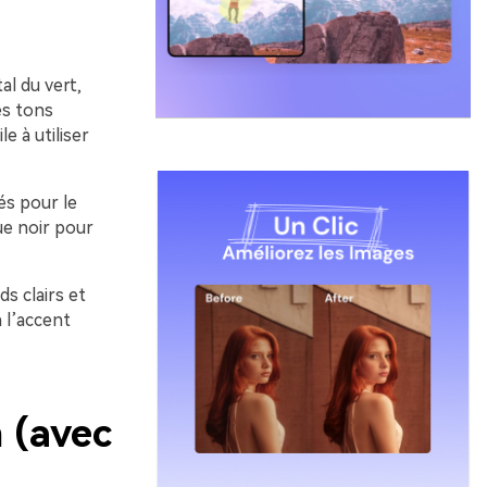
al du vert,
es tons
e à utiliser
és pour le
que noir pour
ds clairs et
 l’accent
 (avec