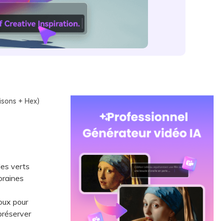
isons + Hex)
les verts
oraines
oux pour
 préserver