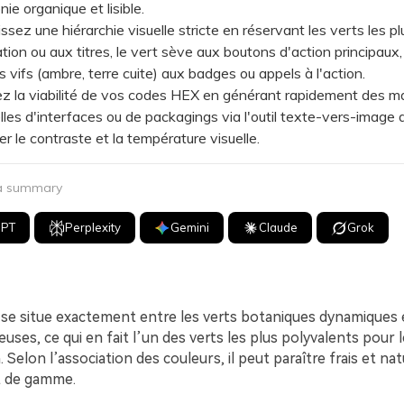
ie organique et lisible.
ez une hiérarchie visuelle stricte en réservant les verts les p
tion ou aux titres, le vert sève aux boutons d'action principaux, 
s vifs (ambre, terre cuite) aux badges ou appels à l'action.
la viabilité de vos codes HEX en générant rapidement des m
les d'interfaces ou de packagings via l'outil texte-vers-image 
er le contraste et la température visuelle.
 a summary
GPT
Perplexity
Gemini
Claude
Grok
e se situe exactement entre les verts botaniques dynamiques 
reuses, ce qui en fait l’un des verts les plus polyvalents pour 
Selon l’association des couleurs, il peut paraître frais et nat
t de gamme.