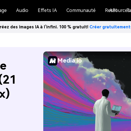
age
Audio
Effets IA
Communauté
Ressources
API
Ta
réez des images IA à l’infini. 100 % gratuit!
Créer gratuitemen
Media.io
de
(21
x)