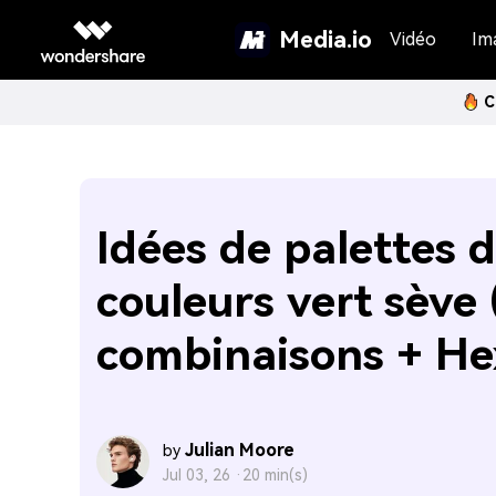
Media.io
Vidéo
Im
C
Idées de palettes 
couleurs vert sève 
combinaisons + He
Julian Moore
by
Jul 03, 26 ·
20 min(s)