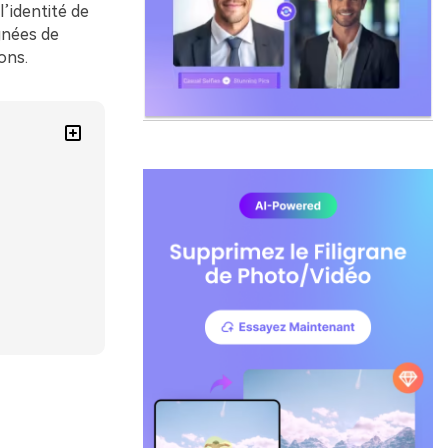
’identité de
gnées de
ons.
e