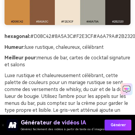
hexagonal:
#D08C42#8A5A3C#F2E3CF#A6A79A#2B232
Humeur:
luxe rustique, chaleureux, célébrant
Meilleur pour:
menus de bar, cartes de cocktail signature
et salons
Luxe rustique et chaleureusement célébrant, cette
palette de couleurs pour un mariage rustique se sent
comme des versements de whisky, du cuir et de la douce
lueur de bougie. Utilisez l'ambre pour les appels sur les
menus du bar, puis comptez sur la crème pour garder le
type propre et lisible. Le gris-vert atténué ajoute un
bord moderne qui empêche les bruns de se sentir datés.
Générateur de vidéos IA
Astuce: Ajoutez un petit ensemble d'icônes en ambre
Générer
Générez facilement des vidéos à partir de texte ou d’images
pour les noms de cocktails pour donner au design une