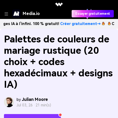
Media.io
Essayer gratuitement
l’infini. 100 % gratuit!
Créer gratuitement→
Créez des ima
Palettes de couleurs de
mariage rustique (20
choix + codes
hexadécimaux + designs
IA)
Julian Moore
by
Jul 03, 26 ·
21 min(s)