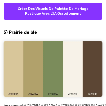
Créer Des Visuels De Palette De Mariage
Rustique Avec L'IA Gratuitement
5) Prairie de blé
hexagonal:
#D9C59A#B2A06A#7C8B5A#F7F2E8#5A463