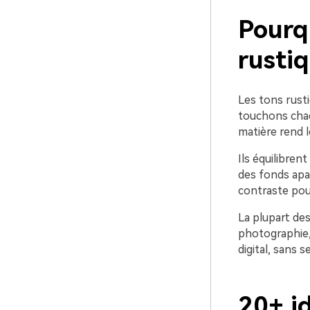
Pourq
rustiq
Les tons rusti
touchons chaqu
matière rend l
Ils équilibren
des fonds apai
contraste pour
La plupart de
photographie,
digital, sans s
20+ i