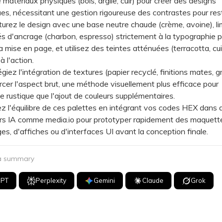
e matériaux physiques (bois, argile, cuir) pour créer des designs
es, nécessitant une gestion rigoureuse des contrastes pour reste
ez le design avec une base neutre chaude (crème, avoine), lim
s d'ancrage (charbon, espresso) strictement à la typographie p
la mise en page, et utilisez des teintes atténuées (terracotta, cu
à l'action.
iez l'intégration de textures (papier recyclé, finitions mates, gra
rcer l'aspect brut, une méthode visuellement plus efficace pour
ue rustique que l'ajout de couleurs supplémentaires.
l'équilibre de ces palettes en intégrant vos codes HEX dans 
rs IA comme media.io pour prototyper rapidement des maquett
es, d'affiches ou d'interfaces UI avant la conception finale.
 a summary
GPT
Perplexity
Gemini
Claude
Grok