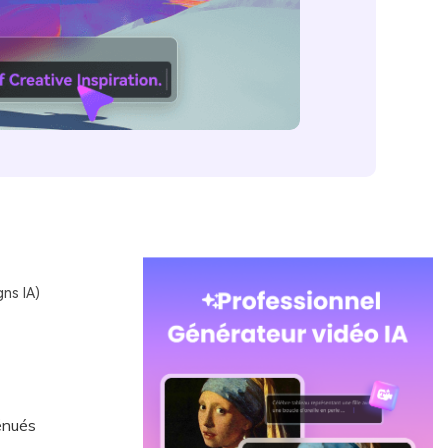
ns IA)
ténués