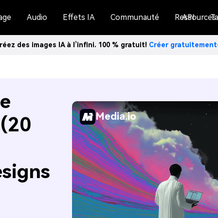
age
Audio
Effets IA
Communauté
Ressources
API
Ta
réez des images IA à l’infini. 100 % gratuit!
Créer gratuitemen
de
Media.io
 (20
signs