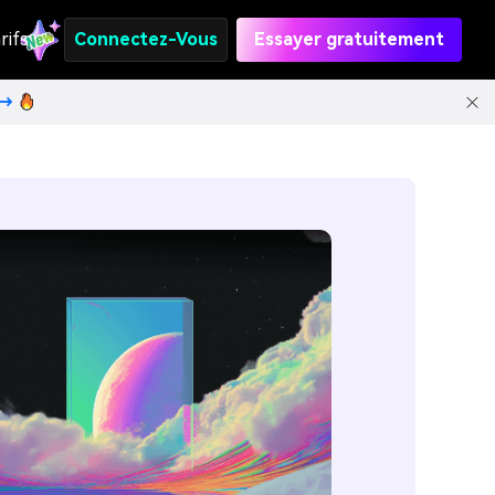
rifs
Connectez-Vous
Essayer gratuitement
t→