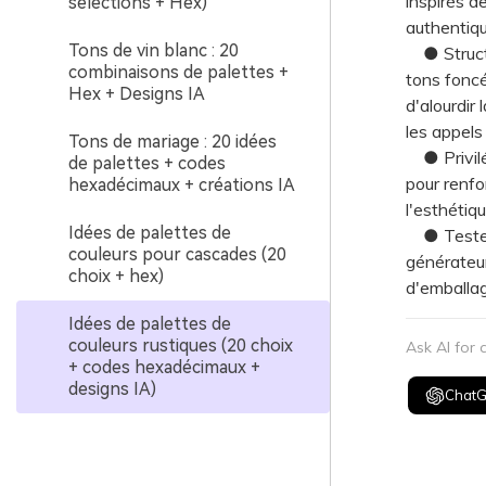
inspirés d
sélections + Hex)
authentiqu
Tons de vin blanc : 20
● Structur
combinaisons de palettes +
tons foncé
Hex + Designs IA
d'alourdir 
les appels 
Tons de mariage : 20 idées
● Privilég
de palettes + codes
pour renfo
hexadécimaux + créations IA
l'esthétiq
Idées de palettes de
● Testez 
couleurs pour cascades (20
générateu
choix + hex)
d'emballag
Idées de palettes de
couleurs rustiques (20 choix
Ask AI for
+ codes hexadécimaux +
designs IA)
Chat