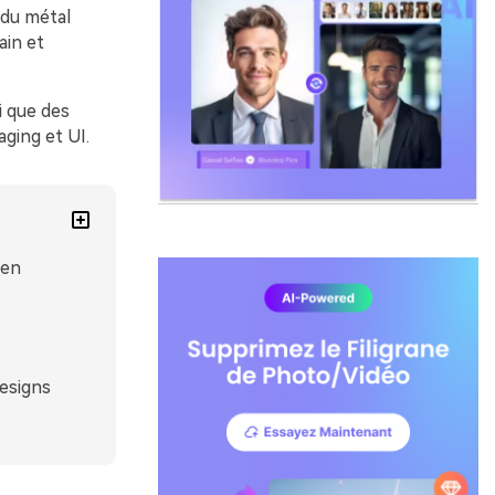
 du métal
ain et
i que des
aging et UI.
ien
designs