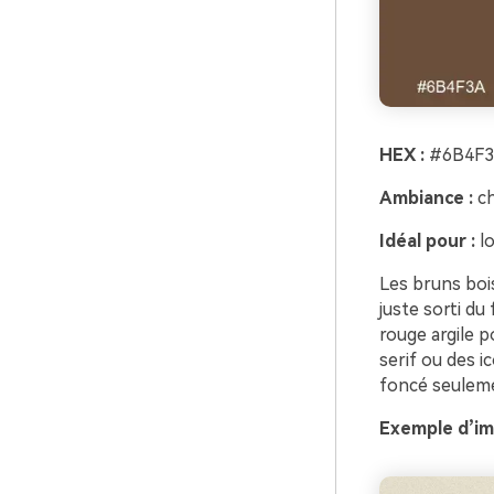
HEX :
#6B4F3
Ambiance :
ch
Idéal pour :
lo
Les bruns bois
juste sorti du 
rouge argile p
serif ou des i
foncé seulemen
Exemple d’im