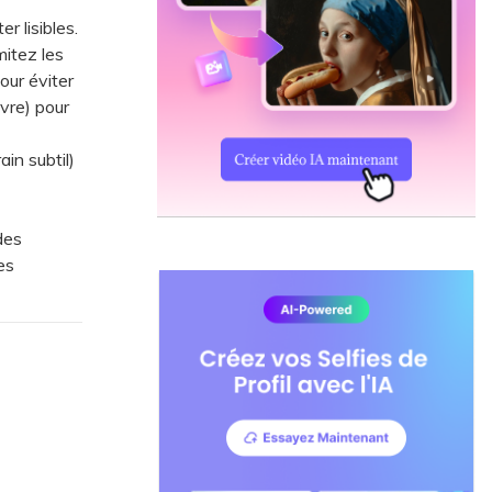
r lisibles.
itez les
our éviter
ivre) pour
in subtil)
des
es