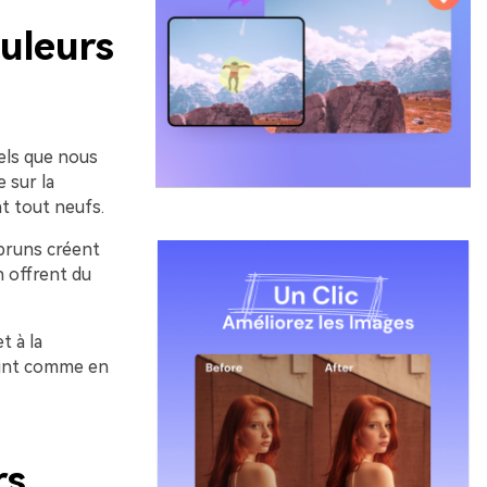
uleurs
rels que nous
 sur la
t tout neufs.
 bruns créent
n offrent du
t à la
rint comme en
rs