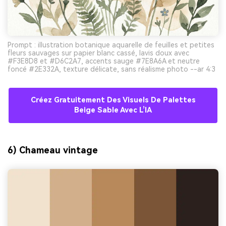
Prompt : illustration botanique aquarelle de feuilles et petites
fleurs sauvages sur papier blanc cassé, lavis doux avec
#F3E8D8 et #D6C2A7, accents sauge #7E8A6A et neutre
foncé #2E332A, texture délicate, sans réalisme photo --ar 4:3
Créez Gratuitement Des Visuels De Palettes
Beige Sable Avec L’IA
6) Chameau vintage