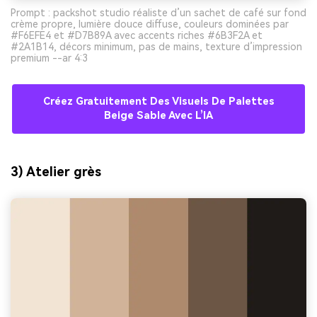
Prompt : packshot studio réaliste d’un sachet de café sur fond
crème propre, lumière douce diffuse, couleurs dominées par
#F6EFE4 et #D7B89A avec accents riches #6B3F2A et
#2A1B14, décors minimum, pas de mains, texture d’impression
premium --ar 4:3
Créez Gratuitement Des Visuels De Palettes
Beige Sable Avec L’IA
3) Atelier grès