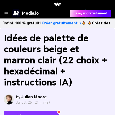
Media.io
Essayer gratuitement
100 % gratuit!
Créer gratuitement→
Créez des images IA à 
Idées de palette de
couleurs beige et
marron clair (22 choix +
hexadécimal +
instructions IA)
Julian Moore
by
Jul 03, 26 ·
21 min(s)