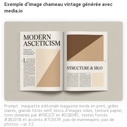
Exemple d’image chameau vintage générée avec
media.io
Prompt : maquette éditoriale magazine mode en print, grilles
claires, grands titres sérif, blocs d’images vides, texture papier,
tons dominés par #F0E2CF et #D2B08C, textes foncés
#2B201B et accents #7C5539, pas de mannequins, pas de
photos --ar 3:2