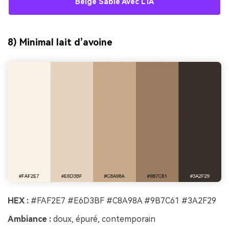
Beige Sable Avec L’IA
8) Minimal lait d’avoine
HEX :
#FAF2E7 #E6D3BF #C8A98A #9B7C61 #3A2F29
Ambiance :
doux, épuré, contemporain