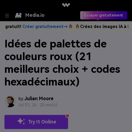
Media.io
Essayer gratuitement
!
Créer gratuitement→
Créez des images IA à l’infini. 100
Idées de palettes de
couleurs roux (21
meilleurs choix + codes
hexadécimaux)
Julian Moore
by
Jul 03, 26 ·
20 min(s)
Try It Online