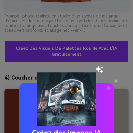
Prompt : photo réaliste en studio d’un sachet de mélange
d’épices et de son étiquette sur un fond clair, blocs dominants
rouille et orange avec touches abricot, texte brun foncé, petit
sceau vert profond, éclairage net --ar 4:3
Créez Des Visuels De Palettes Rouille Avec L’IA
Gratuitement
4) Coucher de cuivre