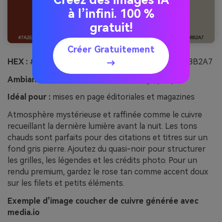
Créez des images IA
à l’infini. 100 %
gratuit!
Créer Gratuitement
HEX :
#7A2E1E #A74E34 #D9A07B #1F1B1A #B8B2A7
→
Ambiance :
sombre, raffiné, cinématographique
Idéal pour :
mises en page éditoriales et magazines
Atmosphère mystérieuse et raffinée comme le cuivre
recueillant la dernière lumière avant la nuit. Les tons
chauds sont parfaits pour des citations et titres sur un
fond gris pierre. Ajoutez du quasi-noir pour structurer
les grilles, les légendes et les crédits photo. Pour un
rendu premium, gardez le rose tan comme accent doux
sur les filets et petits éléments.
Exemple d’image coucher de cuivre générée avec
media.io