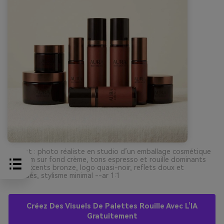
Prompt : photo réaliste en studio d’un emballage cosmétique
premium sur fond crème, tons espresso et rouille dominants
avec accents bronze, logo quasi-noir, reflets doux et
maîtrisés, stylisme minimal --ar 1:1
Créez Des Visuels De Palettes Rouille Avec L’IA
Gratuitement