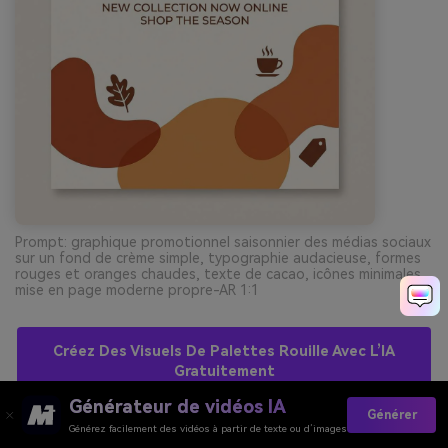
Prompt: graphique promotionnel saisonnier des médias sociaux
sur un fond de crème simple, typographie audacieuse, formes
rouges et oranges chaudes, texte de cacao, icônes minimales,
mise en page moderne propre-AR 1:1
Créez Des Visuels De Palettes Rouille Avec L’IA
Gratuitement
Générateur de vidéos IA
Générer
Générez facilement des vidéos à partir de texte ou d’images