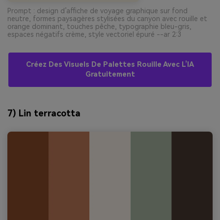
Prompt : design d’affiche de voyage graphique sur fond
neutre, formes paysagères stylisées du canyon avec rouille et
orange dominant, touches pêche, typographie bleu-gris,
espaces négatifs crème, style vectoriel épuré --ar 2:3
Créez Des Visuels De Palettes Rouille Avec L’IA
Gratuitement
7) Lin terracotta