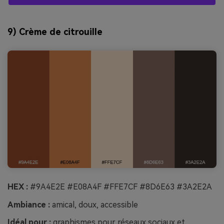
9) Crème de citrouille
HEX :
#9A4E2E #E08A4F #FFE7CF #8D6E63 #3A2E2A
Ambiance :
amical, doux, accessible
Idéal pour :
graphismes pour réseaux sociaux et