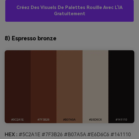
Créez Des Visuels De Palettes Rouille Avec L’IA
Gratuitement
8) Espresso bronze
HEX :
#5C2A1E #7F3B26 #B07A5A #E6D6C6 #141110