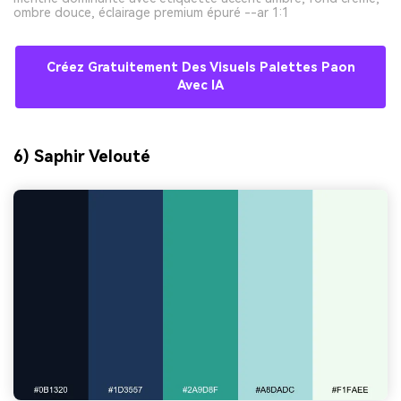
ombre douce, éclairage premium épuré --ar 1:1
Créez Gratuitement Des Visuels Palettes Paon
Avec IA
6) Saphir Velouté