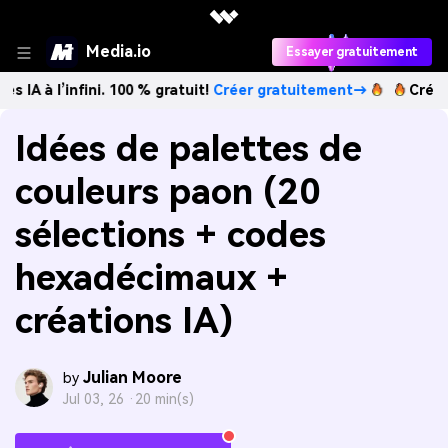
Media.io
Essayer gratuitement
nfini. 100 % gratuit!
Créer gratuitement→
Créez des images
Idées de palettes de
couleurs paon (20
sélections + codes
hexadécimaux +
créations IA)
Julian Moore
by
Jul 03, 26 ·
20 min(s)