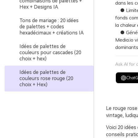
combinaisons de palettes +
dans les c
Hex + Designs IA
● Limitez 
fonds comp
Tons de mariage : 20 idées
la chaleur
de palettes + codes
● Générez 
hexadécimaux + créations IA
Media.io v
Idées de palettes de
dominants 
couleurs pour cascades (20
choix + hex)
Ask AI for
Idées de palettes de
Chat
couleurs rose rouge (20
choix + Hex)
Le rouge rose
vintage, ludiq
Voici 20 idées
conseils prati