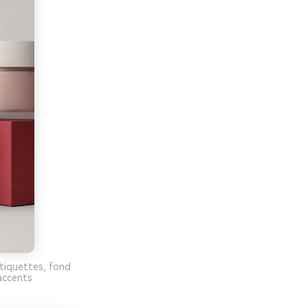
étiquettes, fond
accents