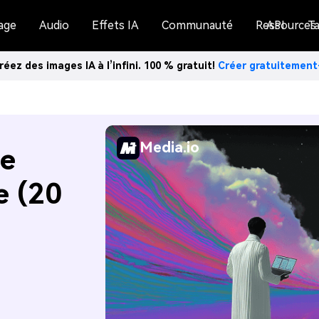
age
Audio
Effets IA
Communauté
Ressources
API
Ta
réez des images IA à l’infini. 100 % gratuit!
Créer gratuitemen
Media.io
de
e (20