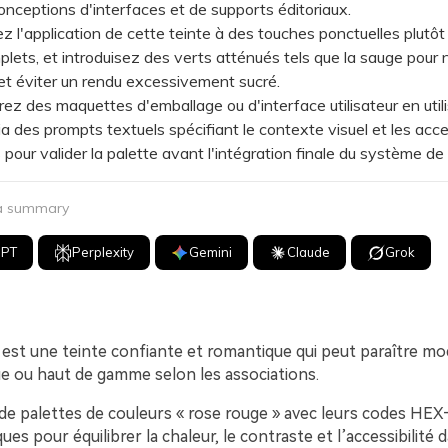
onceptions d'interfaces et de supports éditoriaux.
l'application de cette teinte à des touches ponctuelles plutôt
lets, et introduisez des verts atténués tels que la sauge pour n
 et éviter un rendu excessivement sucré.
des maquettes d'emballage ou d'interface utilisateur en util
ia des prompts textuels spécifiant le contexte visuel et les acc
pour valider la palette avant l'intégration finale du système de
 a summary
GPT
Perplexity
Gemini
Claude
Grok
 est une teinte confiante et romantique qui peut paraître m
ue ou haut de gamme selon les associations.
 de palettes de couleurs « rose rouge » avec leurs codes HEX
ques pour équilibrer la chaleur, le contraste et l’accessibilité 