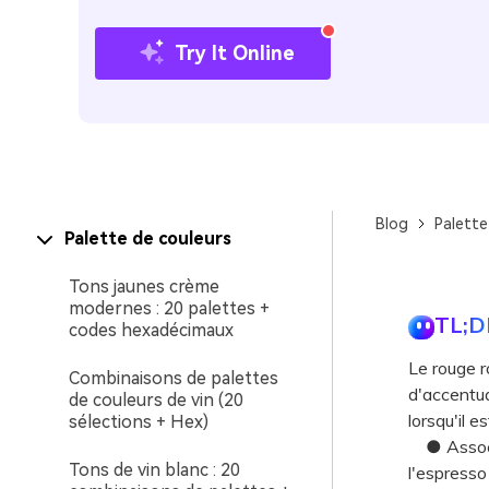
Try It Online
Blog
Palette
Palette de couleurs
Tons jaunes crème
modernes : 20 palettes +
TL;D
codes hexadécimaux
Le rouge 
Combinaisons de palettes
d'accentuat
de couleurs de vin (20
lorsqu'il e
sélections + Hex)
● Associe
Tons de vin blanc : 20
l'espresso 