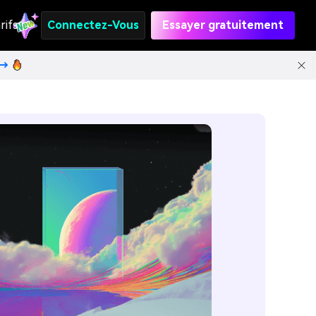
rifs
Connectez-Vous
Essayer gratuitement
t→