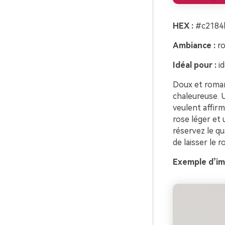
HEX :
#c2184b
Ambiance :
ro
Idéal pour :
id
Doux et roman
chaleureuse. U
veulent affirm
rose léger et 
réservez le q
de laisser le 
Exemple d’im