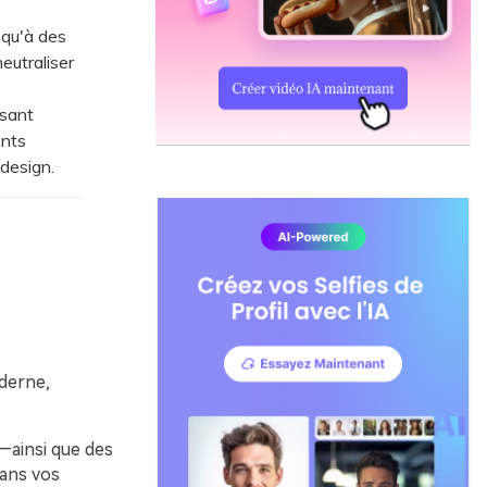
 qu'à des
eutraliser
isant
ents
 design.
oderne,
—ainsi que des
dans vos