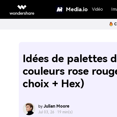
Media.io
Vidéo
Im
C
Idées de palettes 
couleurs rose roug
choix + Hex)
Julian Moore
by
Jul 03, 26 ·
19 min(s)