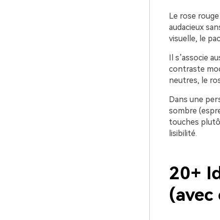
Le rose rouge 
audacieux sans
visuelle, le p
Il s’associe 
contraste mod
neutres, le ro
Dans une persp
sombre (espres
touches plutô
lisibilité.
20+ I
(avec