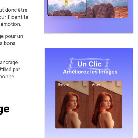
eut donc être
ur l’identité
l’émotion.
ge pour un
es bons
 ancrage
tilisé par
 bonne
ge