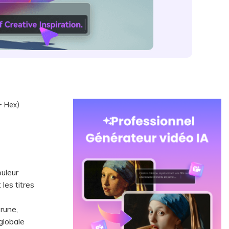
+ Hex)
uleur
les titres
rune,
 globale