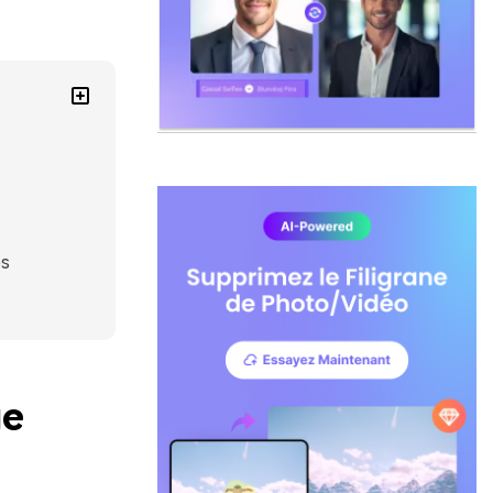
es
ge