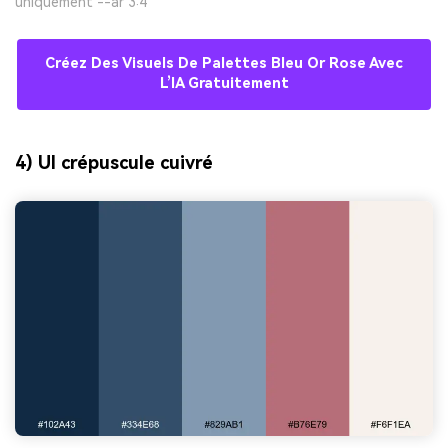
uniquement --ar 3:4
Créez Des Visuels De Palettes Bleu Or Rose Avec
L’IA Gratuitement
4) UI crépuscule cuivré