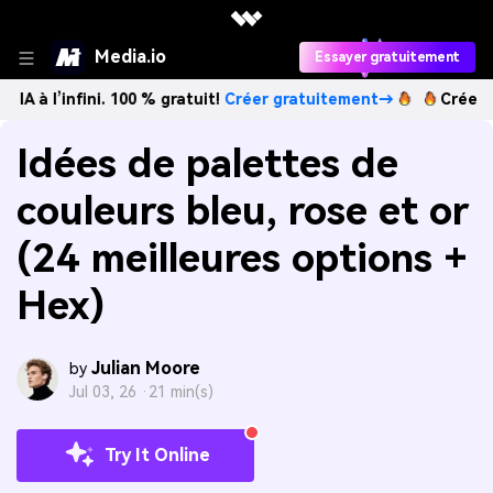
Media.io
Essayer gratuitement
fini. 100 % gratuit!
Créer gratuitement→
Créez des images
Idées de palettes de
couleurs bleu, rose et or
(24 meilleures options +
Hex)
Julian Moore
by
Jul 03, 26 ·
21 min(s)
Try It Online