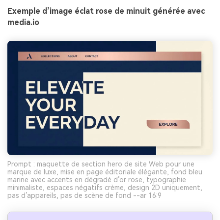
Exemple d’image éclat rose de minuit générée avec
media.io
Prompt : maquette de section hero de site Web pour une
marque de luxe, mise en page éditoriale élégante, fond bleu
marine avec accents en dégradé d’or rose, typographie
minimaliste, espaces négatifs crème, design 2D uniquement,
pas d’appareils, pas de scène de fond --ar 16:9