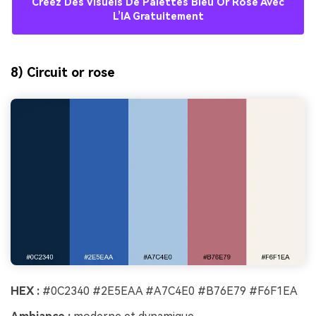
Créez Des Visuels De Palettes Bleu Or Rose Avec
L’IA Gratuitement
8) Circuit or rose
HEX :
#0C2340 #2E5EAA #A7C4E0 #B76E79 #F6F1EA