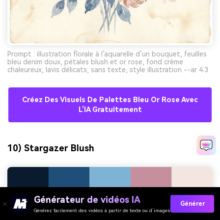
Prompt : illustration florale à l’aquarelle d’un bouquet, feuilles
bleu denim doux, pétales blush et or rose, fond crème
chaleureux, lavis délicats, sans texte, style illustration --ar 4:3
Créez Des Visuels De Palettes Bleu Or Rose Avec
L’IA Gratuitement
10) Stargazer Blush
Générateur de vidéos IA
Générer
Générez facilement des vidéos à partir de texte ou d’images