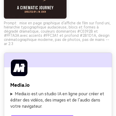
Prompt : mise en page graphique d’affiche de film sur fond uni,
hiérarchie typographique audacieuse, blocs et formes à
dégradé dramatique, couleurs dominantes #C0392B et
#FF7A3A avec accents #FFC3A1 et profond #2B1D1A, design
cinématographique moderne, pas de photos, pas de mains --
ar 2:3
Media.io
Media.io est un studio IA en ligne pour créer et
éditer des vidéos, des images et de l’audio dans
votre navigateur.