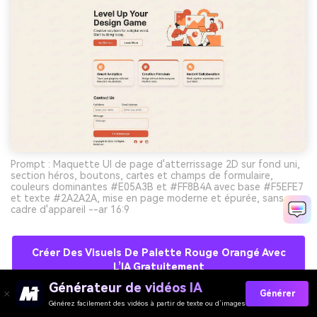
Prompt : Maquette UI de page d'atterrissage 2D sur fond uni,
section héros, boutons, cartes et champs de formulaire,
couleurs dominantes #E05A3B et #FF8B4A avec base #F5EFE7
et texte #2A2A2A, mise en page moderne et épurée, sans
cadre d'appareil --ar 16:9
Créer Des Visuels De Palette Rouge Orangé Avec
L’IA Gratuitement
Générateur de vidéos IA
Générer
Générez facilement des vidéos à partir de texte ou d’images