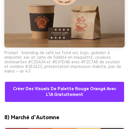
Prompt : branding de café sur fond uni, logo, gobelet à
emporter, sac et carte de fidélité en maquette, couleurs
dominantes #C25A3A et #E47D4B avec #F2C7A8 de soutien
et sombre #2E2623, présentation impression réaliste, pas de
mains --ar 4:3
Créer Des Visuels De Palette Rouge Orangé Avec
L’IA Gratuitement
8) Marché d’Automne