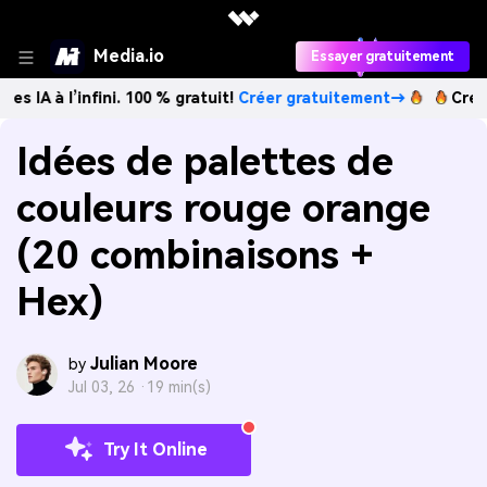
Media.io
Essayer gratuitement
infini. 100 % gratuit!
Créer gratuitement→
Créez des image
Idées de palettes de
couleurs rouge orange
(20 combinaisons +
Hex)
Julian Moore
by
Jul 03, 26 ·
19 min(s)
Try It Online