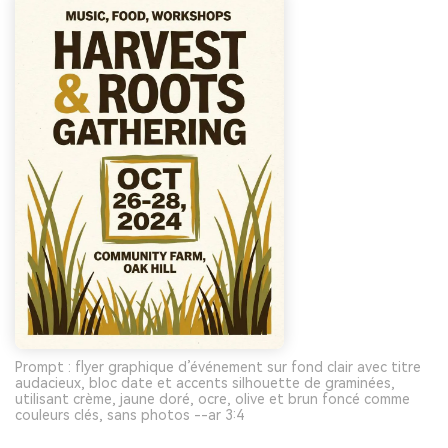
Prompt : flyer graphique d’événement sur fond clair avec titre
audacieux, bloc date et accents silhouette de graminées,
utilisant crème, jaune doré, ocre, olive et brun foncé comme
couleurs clés, sans photos --ar 3:4