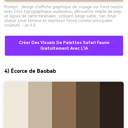
Prompt : design d’affiche graphique de voyage sur fond neutre
avec titre typographique audacieux, silhouette simple de jeep,
et lignes de carte minimales, utilisant beige sable, tan, brun
chaud, brun terreux et expresso foncé comme principales
couleurs --ar 4:3
Créer Des Visuels De Palettes Safari Faune
Gratuitement Avec L’IA
4) Écorce de Baobab