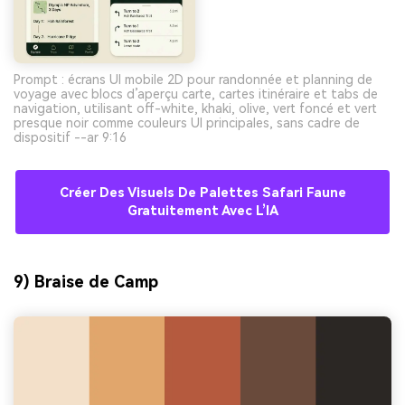
Prompt : écrans UI mobile 2D pour randonnée et planning de
voyage avec blocs d’aperçu carte, cartes itinéraire et tabs de
navigation, utilisant off-white, khaki, olive, vert foncé et vert
presque noir comme couleurs UI principales, sans cadre de
dispositif --ar 9:16
Créer Des Visuels De Palettes Safari Faune
Gratuitement Avec L’IA
9) Braise de Camp