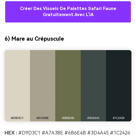
Créer Des Visuels De Palettes Safari Faune
Gratuitement Avec L’IA
6) Mare au Crépuscule
HEX :
#D9D3C1 #A7A38E #6B6E4B #3D4A45 #1C2426