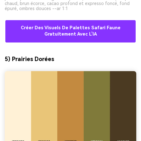
chaud, brun écorce, cacao profond et expresso foncé, fond
épuré, ombres douces --ar 1:1
Créer Des Visuels De Palettes Safari Faune
Gratuitement Avec L’IA
5) Prairies Dorées