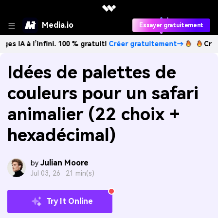
Media.io
Essayer gratuitement
’infini. 100 % gratuit!
Créer gratuitement→
Créez des imag
Idées de palettes de
couleurs pour un safari
animalier (22 choix +
hexadécimal)
Julian Moore
by
Jul 03, 26 ·
21 min(s)
Try It Online