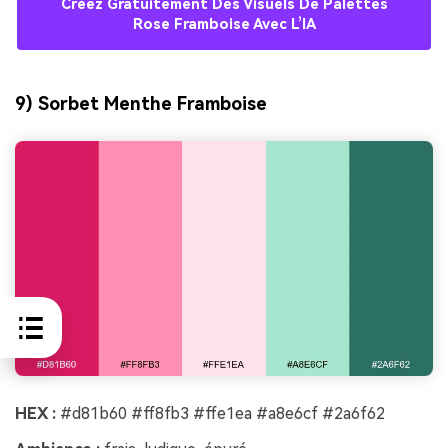
Créez Gratuitement Des Visuels De Palettes
Rose Framboise Avec L’IA
9) Sorbet Menthe Framboise
HEX :
#d81b60 #ff8fb3 #ffe1ea #a8e6cf #2a6f62