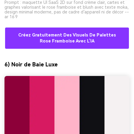
Prompt : maquette UI SaaS 2D sur fond crème clair, cartes et
graphes valorisant le rose framboise et blush avec texte moka,
design minimal moderne, pas de cadre d’appareil ni de décor --
ar 16:9
Créez Gratuitement Des Visuels De Palettes
Rose Framboise Avec L’IA
6) Noir de Baie Luxe