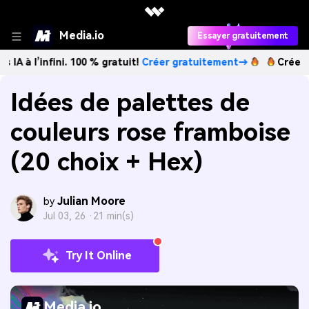
Media.io
Essayer gratuitement
nfini. 100 % gratuit!
Créer gratuitement→
Créez des images
Idées de palettes de
couleurs rose framboise
(20 choix + Hex)
Julian Moore
by
Jul 03, 26 ·
21 min(s)
Try It Online
Media.io