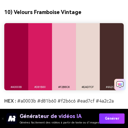
10) Velours Framboise Vintage
HEX :
#a0003b #d81b60 #f2b6c6 #ead7cf #4a2c2a
Ambiance :
vintage, tactile, boutique
Générateur de vidéos IA
Générer
Idéal pour :
logo de boutique et étiquettes
Générez facilement des vidéos à partir de texte ou d’images