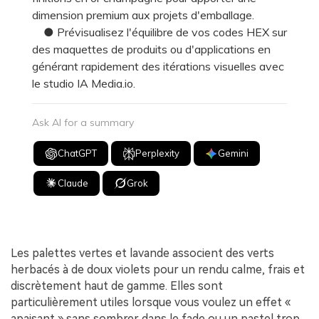
dimension premium aux projets d'emballage.
● Prévisualisez l'équilibre de vos codes HEX sur
des maquettes de produits ou d'applications en
générant rapidement des itérations visuelles avec
le studio IA Media.io.
Ask AI for a summary
ChatGPT
Perplexity
Gemini
Claude
Grok
Les palettes vertes et lavande associent des verts
herbacés à de doux violets pour un rendu calme, frais et
discrètement haut de gamme. Elles sont
particulièrement utiles lorsque vous voulez un effet «
apaisant » sans sombrer dans le fade ou un pastel trop