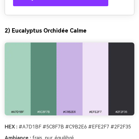
2) Eucalyptus Orchidée Calme
HEX :
#A7D1BF #5C8F7B #C9B2E6 #EFE2F7 #2F2F35
Ambiance :
frais, pur, équilibré