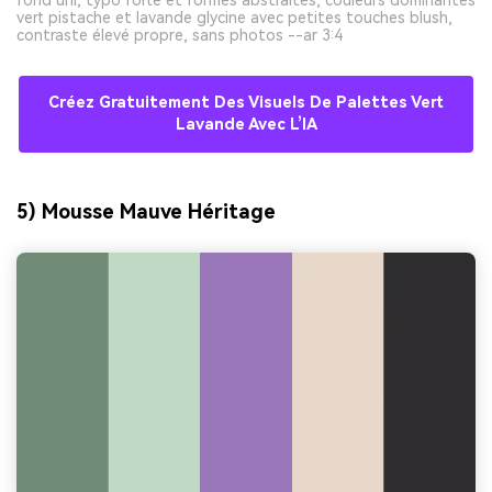
vert pistache et lavande glycine avec petites touches blush,
contraste élevé propre, sans photos --ar 3:4
Créez Gratuitement Des Visuels De Palettes Vert
Lavande Avec L’IA
5) Mousse Mauve Héritage