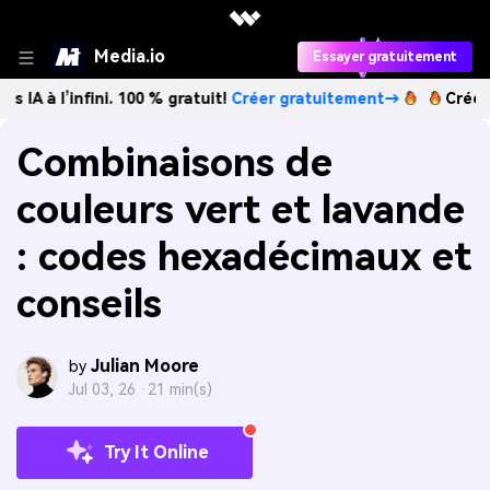
Media.io
Essayer gratuitement
infini. 100 % gratuit!
Créer gratuitement→
Créez des image
Combinaisons de
couleurs vert et lavande
: codes hexadécimaux et
conseils
Julian Moore
by
Jul 03, 26 ·
21 min(s)
Try It Online