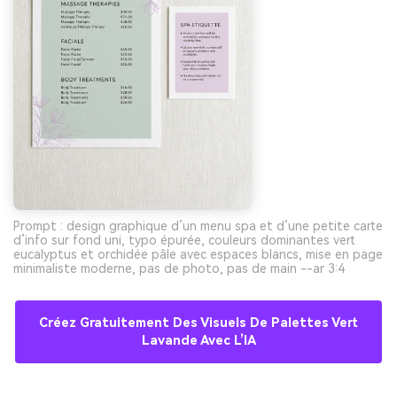
Prompt : design graphique d’un menu spa et d’une petite carte
d’info sur fond uni, typo épurée, couleurs dominantes vert
eucalyptus et orchidée pâle avec espaces blancs, mise en page
minimaliste moderne, pas de photo, pas de main --ar 3:4
Créez Gratuitement Des Visuels De Palettes Vert
Lavande Avec L’IA