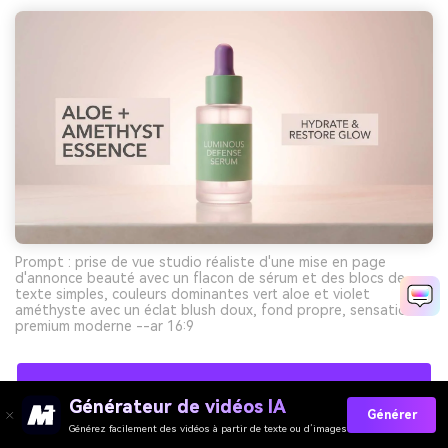
Prompt : prise de vue studio réaliste d'une mise en page
d'annonce beauté avec un flacon de sérum et des blocs de
texte simples, couleurs dominantes vert aloe et violet
améthyste avec un éclat blush doux, fond propre, sensation
premium moderne --ar 16:9
Créez Gratuitement Des Visuels De Palettes Vert
Générateur de vidéos IA
Lavande Avec L’IA
Générer
Générez facilement des vidéos à partir de texte ou d’images