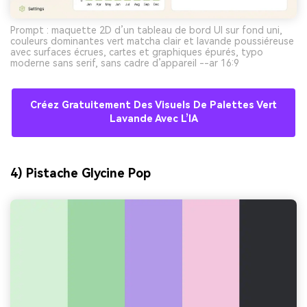
Prompt : maquette 2D d’un tableau de bord UI sur fond uni,
couleurs dominantes vert matcha clair et lavande poussiéreuse
avec surfaces écrues, cartes et graphiques épurés, typo
moderne sans serif, sans cadre d’appareil --ar 16:9
Créez Gratuitement Des Visuels De Palettes Vert
Lavande Avec L’IA
4) Pistache Glycine Pop