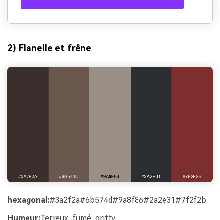
2) Flanelle et frêne
hexagonal:
#3a2f2a#6b574d#9a8f86#2a2e31#7f2f2b
Humeur:
Terreux, fumé, gritty