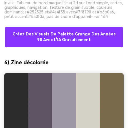
Invite: Tableau de bord maquette ui 2d sur fond simple, cartes,
graphiques, navigation, texture de grain subtile, couleurs
dominantes#252525 et#4a4f55 avec#7f8790 et#b6b0a6,
petit accent#5a3f3a, pas de cadre d'appareil- -ar 16:9
Créez Des Visuels De Palette Grunge Des Années
90 Avec L'IA Gratuitement
6) Zine décolorée