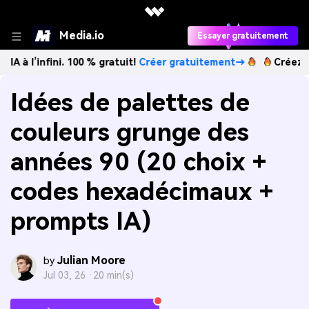
Media.io
Essayer gratuitement
fini. 100 % gratuit!
Créer gratuitement→
Créez des images 
Idées de palettes de
couleurs grunge des
années 90 (20 choix +
codes hexadécimaux +
prompts IA)
Julian Moore
by
Jul 03, 26 ·
20 min(s)