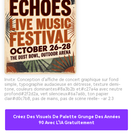
Invite: Conception d'affiche de concert graphique sur fond
simple, typographie audacieuse en détresse, texture demi-
tone, couleurs dominantes#8a3b2b et#c27a4a avec neutre
profond#2f2d2a, vert silencieux#6a7a6b, ton papier
clair#d0c7b8, pas de mains, pas de scène réelle- -ar 2:3
Créez Des Visuels De Palette Grunge Des Années
90 Avec L'IA Gratuitement