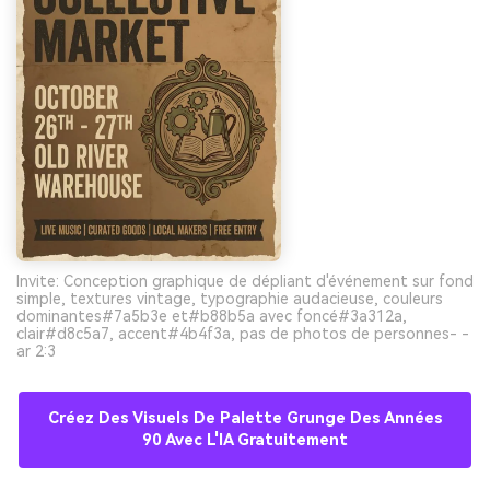
Invite: Conception graphique de dépliant d'événement sur fond
simple, textures vintage, typographie audacieuse, couleurs
dominantes#7a5b3e et#b88b5a avec foncé#3a312a,
clair#d8c5a7, accent#4b4f3a, pas de photos de personnes- -
ar 2:3
Créez Des Visuels De Palette Grunge Des Années
90 Avec L'IA Gratuitement