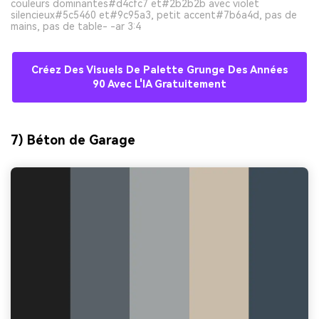
couleurs dominantes#d4cfc7 et#2b2b2b avec violet
silencieux#5c5460 et#9c95a3, petit accent#7b6a4d, pas de
mains, pas de table- -ar 3:4
Créez Des Visuels De Palette Grunge Des Années
90 Avec L'IA Gratuitement
7) Béton de Garage