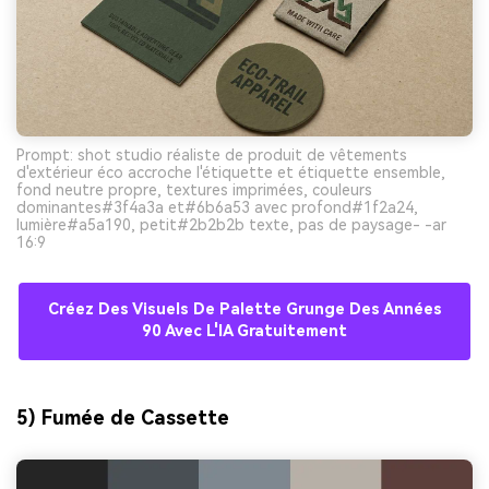
Prompt: shot studio réaliste de produit de vêtements
d'extérieur éco accroche l'étiquette et étiquette ensemble,
fond neutre propre, textures imprimées, couleurs
dominantes#3f4a3a et#6b6a53 avec profond#1f2a24,
lumière#a5a190, petit#2b2b2b texte, pas de paysage- -ar
16:9
Créez Des Visuels De Palette Grunge Des Années
90 Avec L'IA Gratuitement
5) Fumée de Cassette