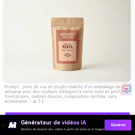
Prompt : prise de vue en studio réaliste d’un emballage de café
artisanal avec des couleurs d'étiquette terre cuite et pêche,
fond propre, ombres douces, composition centrée, sans
accessoires --ar 3:2
Créez Gratuitement Des Visuels De Palette
Générateur de vidéos IA
Générer
Pêche Avec L’IA
Générez facilement des vidéos à partir de texte ou d’images