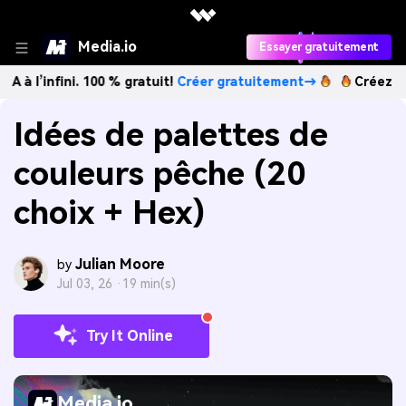
Media.io
Essayer gratuitement
fini. 100 % gratuit!
Créer gratuitement→
Créez des images
Idées de palettes de
couleurs pêche (20
choix + Hex)
Julian Moore
by
Jul 03, 26 ·
19 min(s)
Try It Online
Media.io