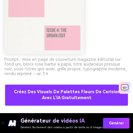
Prompt : mise en page de couverture magazine éditorial sur
fond uni, blocs rose barbe à papa, titre audacieux presque
noir, sous-titres gris acier, grille propre, typographie moderne,
rendu imprimé --ar 3:4
Créez Des Visuels De Palettes Fleurs De Cerisier
Avec L’IA Gratuitement
Générateur de vidéos IA
10) Fleur Minimaliste
Générer
Générez facilement des vidéos à partir de texte ou d’images