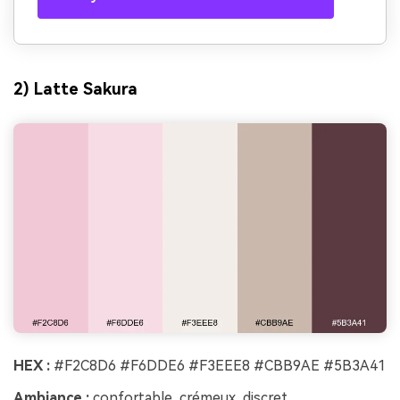
2) Latte Sakura
HEX :
#F2C8D6 #F6DDE6 #F3EEE8 #CBB9AE #5B3A41
Ambiance :
confortable, crémeux, discret