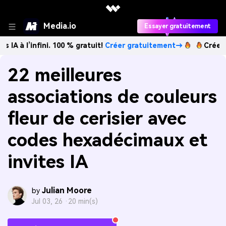
Media.io
Essayer gratuitement
nfini. 100 % gratuit!
Créer gratuitement→
Créez des image
22 meilleures
associations de couleurs
fleur de cerisier avec
codes hexadécimaux et
invites IA
Julian Moore
by
Jul 03, 26 ·
20 min(s)