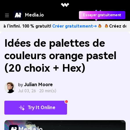
Media.io
Essayer gratuitement
. 100 % gratuit!
Créer gratuitement→
Créez des images IA à
Idées de palettes de
couleurs orange pastel
(20 choix + Hex)
Julian Moore
by
Jul 03, 26 ·
20 min(s)
Try It Online
Media.io