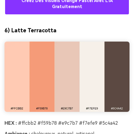
Créez Des Visuels Orange Pastel Avec L’IA
Gratuitement
6) Latte Terracotta
HEX :
#ffcbb2 #f59b78 #e9c7b7 #f7efe9 #5c4a42
Ambiance :
chaleureux, naturel, artisanal