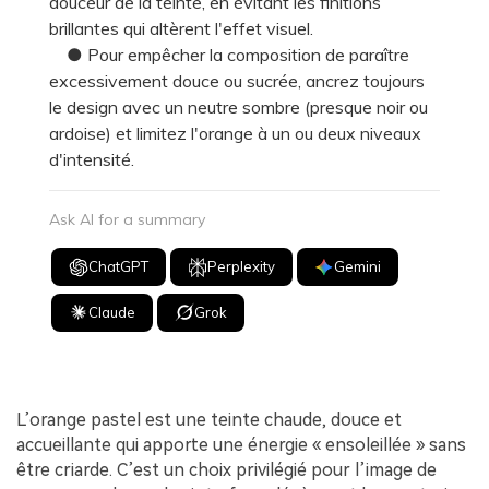
douceur de la teinte, en évitant les finitions
brillantes qui altèrent l'effet visuel.
● Pour empêcher la composition de paraître
excessivement douce ou sucrée, ancrez toujours
le design avec un neutre sombre (presque noir ou
ardoise) et limitez l'orange à un ou deux niveaux
d'intensité.
Ask AI for a summary
ChatGPT
Perplexity
Gemini
Claude
Grok
L’orange pastel est une teinte chaude, douce et
accueillante qui apporte une énergie « ensoleillée » sans
être criarde. C’est un choix privilégié pour l’image de