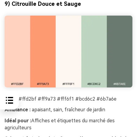
9) Citrouille Douce et Sauge
HEX :
#ffd2bf #ff9a73 #fff6f1 #bcd6c2 #6b7a6e
Ambiance :
apaisant, sain, fraîcheur de jardin
Idéal pour :
Affiches et étiquettes du marché des
agriculteurs