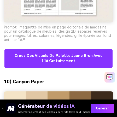
Prompt : Maquette de mise en page éditoriale de magazine
pour un catalogue de meubles, design 2D, espaces réservés
pour images, titres, colonnes, légendes, grille épurée sur fond
uni --ar 16:9
Créez Des Visuels De Palette Jaune Brun Avec
L'IA Gratuitement
10) Canyon Paper
Générateur de vidéos IA
Générer
Générez facilement des vidéos à partir de texte ou d’images