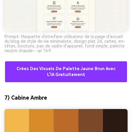
Prompt: Maquette d'interface utilisateur de la page d'accueil
du blog de style de vie minimaliste, design plat 2d, cartes, en-
têtes, boutons, pas de cadre d'appareil, fond simple, palette
neutre chaude- -ar 16:9
Créez Des Visuels De Palette Jaune Brun Avec
L'IA Gratuitement
7) Cabine Ambre