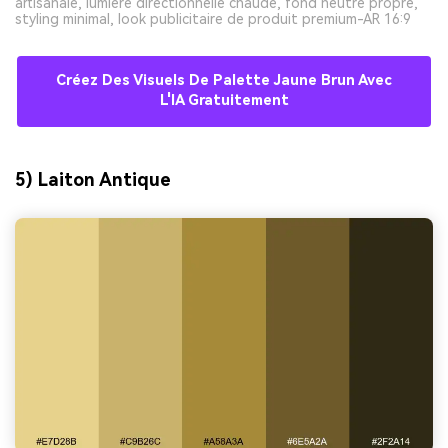
artisanale, lumière directionnelle chaude, fond neutre propre,
styling minimal, look publicitaire de produit premium-AR 16:9
Créez Des Visuels De Palette Jaune Brun Avec
L'IA Gratuitement
5) Laiton Antique