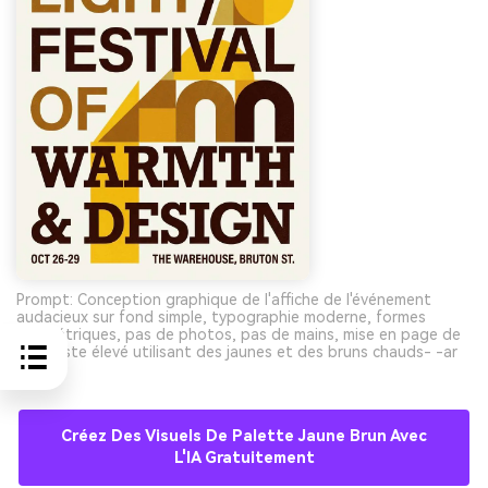
Prompt: Conception graphique de l'affiche de l'événement
audacieux sur fond simple, typographie moderne, formes
géométriques, pas de photos, pas de mains, mise en page de
contraste élevé utilisant des jaunes et des bruns chauds- -ar
3:4
Créez Des Visuels De Palette Jaune Brun Avec
L'IA Gratuitement