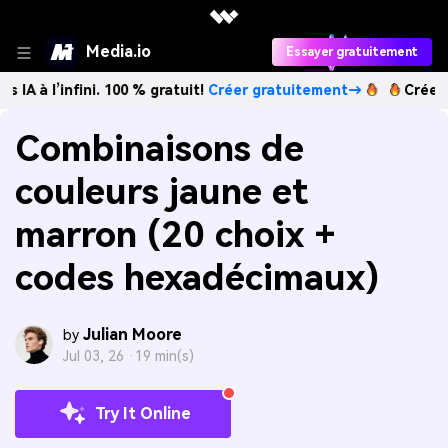
Media.io
Essayer gratuitement
nfini. 100 % gratuit!
Créer gratuitement→
Créez des images
Combinaisons de
couleurs jaune et
marron (20 choix +
codes hexadécimaux)
Julian Moore
by
Jul 03, 26 ·
19 min(s)
Try It Online