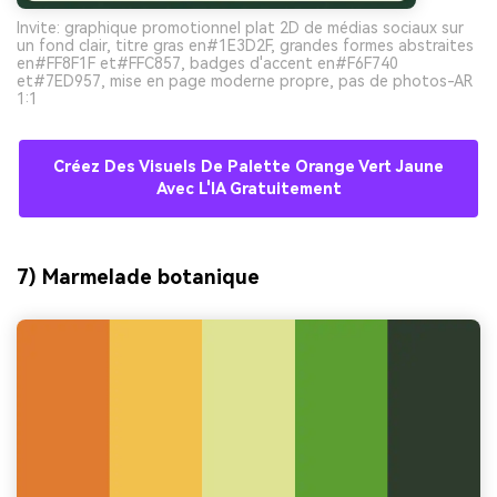
Invite: graphique promotionnel plat 2D de médias sociaux sur
un fond clair, titre gras en#1E3D2F, grandes formes abstraites
en#FF8F1F et#FFC857, badges d'accent en#F6F740
et#7ED957, mise en page moderne propre, pas de photos-AR
1:1
Créez Des Visuels De Palette Orange Vert Jaune
Avec L'IA Gratuitement
7) Marmelade botanique