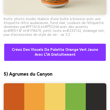
Invite: photo studio réaliste d'une boîte à boisson avec une
étiquette rétro audacieuse, fond clair, couleurs de l'étiquette
dominées par#FF7A1A et#FFD24A avec des accents
en#8FD14F et#1F8A70, petit texte en#233142, éclairage net,
pas d'accessoires de style de vie- -ar 3:2
Créez Des Visuels De Palette Orange Vert Jaune
Avec L'IA Gratuitement
5) Agrumes du Canyon