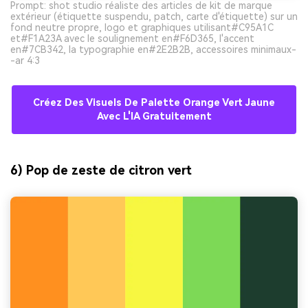
Prompt: shot studio réaliste des articles de kit de marque
extérieur (étiquette suspendu, patch, carte d'étiquette) sur un
fond neutre propre, logo et graphiques utilisant#C95A1C
et#F1A23A avec le soulignement en#F6D365, l'accent
en#7CB342, la typographie en#2E2B2B, accessoires minimaux-
-ar 4:3
Créez Des Visuels De Palette Orange Vert Jaune
Avec L'IA Gratuitement
6) Pop de zeste de citron vert