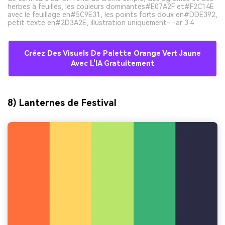
herbes à feuilles, les couleurs dominantes#E07A2F et#F2C14E
avec le feuillage en#5C9E31, les points forts doux en#DDE392,
petit texte en#2D3A2E, illustration uniquement- -ar 3:4
Créez Des Visuels De Palette Orange Vert Jaune
Avec L'IA Gratuitement
8) Lanternes de Festival