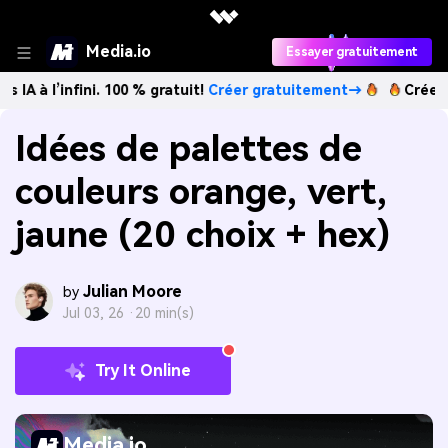
Media.io
Essayer gratuitement
fini. 100 % gratuit!
Créer gratuitement→
Créez des images
Idées de palettes de
couleurs orange, vert,
jaune (20 choix + hex)
Julian Moore
by
Jul 03, 26 ·
20 min(s)
Try It Online
Media.io