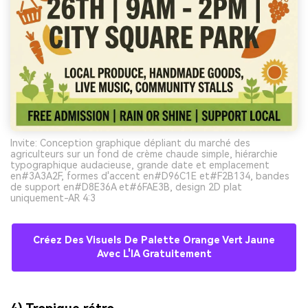
Invite: Conception graphique dépliant du marché des
agriculteurs sur un fond de crème chaude simple, hiérarchie
typographique audacieuse, grande date et emplacement
en#3A3A2F, formes d'accent en#D96C1E et#F2B134, bandes
de support en#D8E36A et#6FAE3B, design 2D plat
uniquement-AR 4:3
Créez Des Visuels De Palette Orange Vert Jaune
Avec L'IA Gratuitement