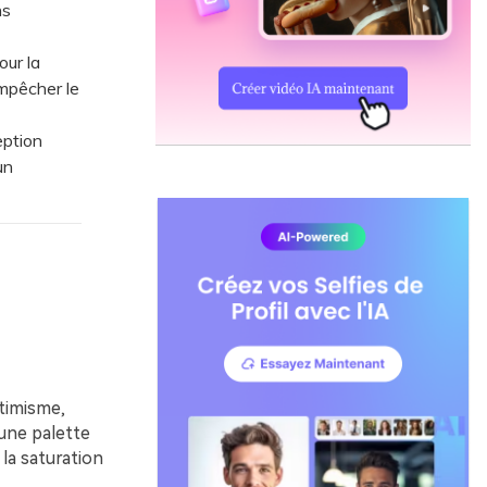
ns
ur la
empêcher le
ption
un
ptimisme,
 une palette
la saturation