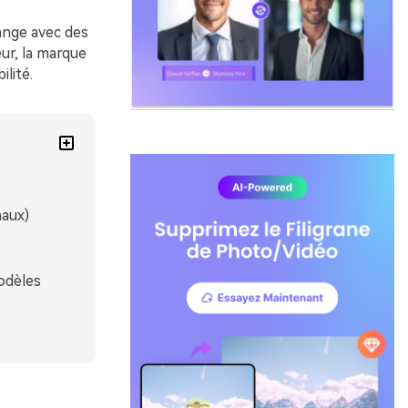
ange avec des
eur, la marque
ilité.
naux)
odèles