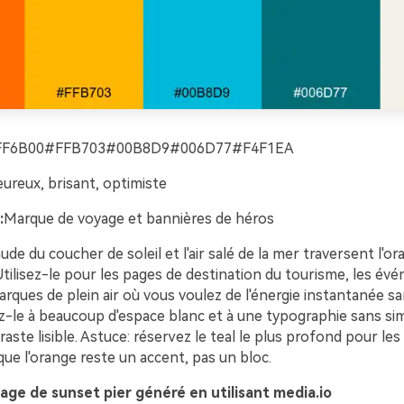
FF6B00#FFB703#00B8D9#006D77#F4F1EA
ureux, brisant, optimiste
:
Marque de voyage et bannières de héros
de du coucher de soleil et l'air salé de la mer traversent l'ora
Utilisez-le pour les pages de destination du tourisme, les é
arques de plein air où vous voulez de l'énergie instantanée sa
z-le à beaucoup d'espace blanc et à une typographie sans si
aste lisible. Astuce: réservez le teal le plus profond pour les 
ue l'orange reste un accent, pas un bloc.
ge de sunset pier généré en utilisant media.io