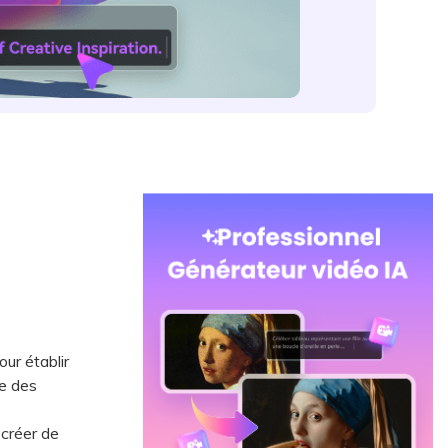
ur établir
ne des
créer de