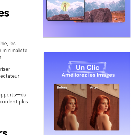
es
hie, les
n minimaliste
.
iser.
pectateur
supports—du
ccordent plus
rs