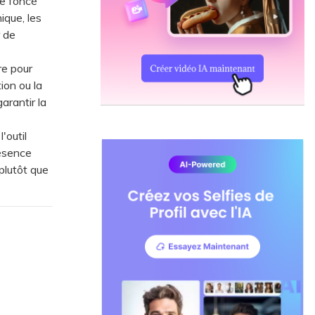
ge foncé
ique, les
r de
re pour
ion ou la
arantir la
'outil
résence
 plutôt que