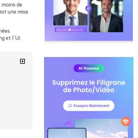
: moins de
 est une mise
gnées
g et l’UI.