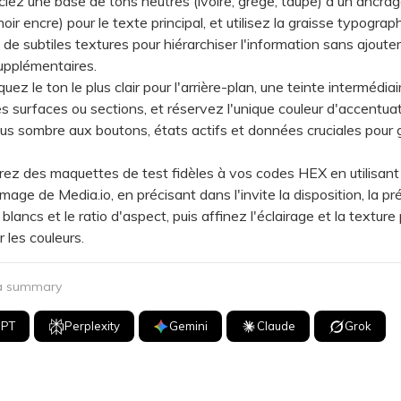
z une base de tons neutres (ivoire, grège, taupe) à un ancra
oir encre) pour le texte principal, et utilisez la graisse typograph
de subtiles textures pour hiérarchiser l'information sans ajoute
upplémentaires.
z le ton le plus clair pour l'arrière-plan, une teinte intermédiai
les surfaces ou sections, et réservez l'unique couleur d'accentuat
plus sombre aux boutons, états actifs et données cruciales pour g
des maquettes de test fidèles à vos codes HEX en utilisant l
mage de Media.io, en précisant dans l'invite la disposition, la p
lancs et le ratio d'aspect, puis affinez l'éclairage et la texture
 les couleurs.
 a summary
GPT
Perplexity
Gemini
Claude
Grok