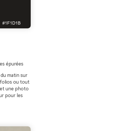
ues épurées
 du matin sur
tfolios ou tout
e et une photo
pur pour les