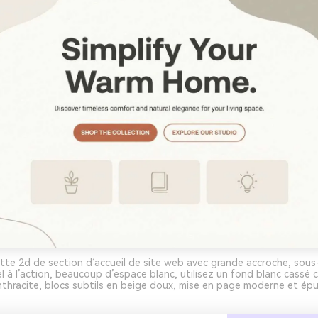
te 2d de section d’accueil de site web avec grande accroche, sous-
 à l’action, beaucoup d’espace blanc, utilisez un fond blanc cassé 
nthracite, blocs subtils en beige doux, mise en page moderne et épu