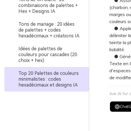
● Associe
combinaisons de palettes +
(charbon, n
Hex + Designs IA
marges ou 
couleurs s
Tons de mariage : 20 idées
● Applique
de palettes + codes
délimiter 
hexadécimaux + créations IA
teinte la 
Idées de palettes de
lisibilité.
couleurs pour cascades (20
● Générez 
choix + hex)
Texte en I
d'espaces b
Top 20 Palettes de couleurs
de modifier
minimalistes : codes
hexadécimaux et designs IA
Ask AI for
Chat