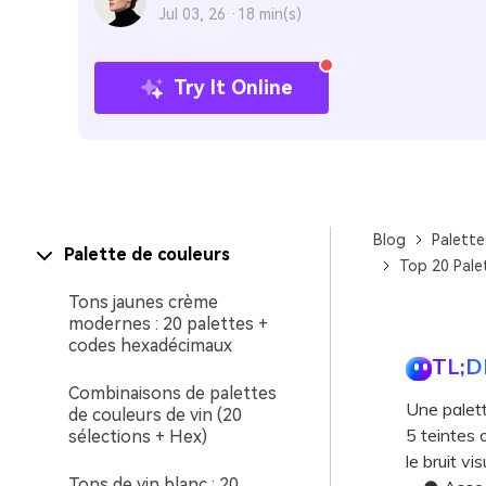
Jul 03, 26 ·
18 min(s)
Try It Online
Blog
Palette
Palette de couleurs
Top 20 Pale
Tons jaunes crème
modernes : 20 palettes +
codes hexadécimaux
TL;D
Combinaisons de palettes
Une palett
de couleurs de vin (20
5 teintes 
sélections + Hex)
le bruit vi
Tons de vin blanc : 20