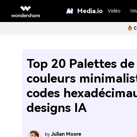
Media.io
Vidéo
Im
C
Top 20 Palettes de
couleurs minimalist
codes hexadécimau
designs IA
Julian Moore
by