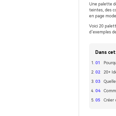
Une palette de
teintes, des 
en page modern
Voici 20 pale
d’exemples de 
Dans cet 
Pourqu
20+ Id
Quelle
Commen
Créer 