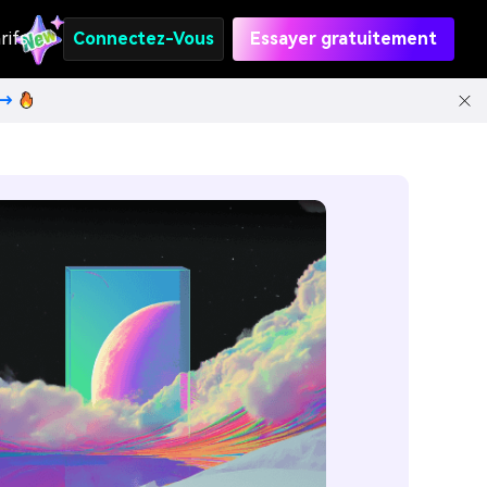
rifs
Connectez-Vous
Essayer gratuitement
t→