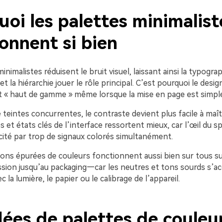
oi les palettes minimalist
onnent si bien
nimalistes réduisent le bruit visuel, laissant ainsi la typograp
 la hiérarchie jouer le rôle principal. C’est pourquoi le desig
t « haut de gamme » même lorsque la mise en page est simple
teintes concurrentes, le contraste devient plus facile à maîtr
s et états clés de l’interface ressortent mieux, car l’œil du s
icité par trop de signaux colorés simultanément.
ons épurées de couleurs fonctionnent aussi bien sur tous 
ssion jusqu’au packaging—car les neutres et tons sourds s’a
 la lumière, le papier ou le calibrage de l’appareil.
dées de palettes de couleu