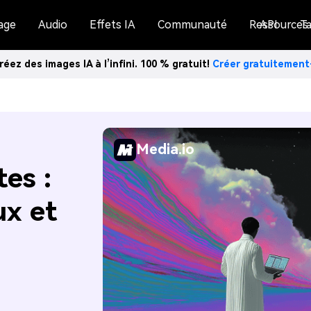
age
Audio
Effets IA
Communauté
Ressources
API
Ta
réez des images IA à l’infini. 100 % gratuit!
Créer gratuitemen
Media.io
es :
x et