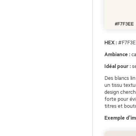
HEX :
#F7F3E
Ambiance :
ca
Idéal pour :
se
Des blancs li
un tissu textu
design cherch
forte pour évit
titres et bout
Exemple d’ima