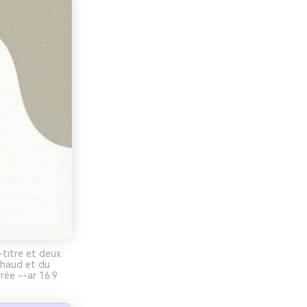
titre et deux
chaud et du
rée --ar 16:9