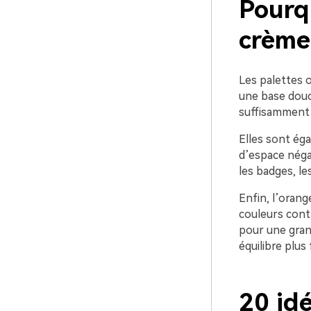
Pourq
crème 
Les palettes o
une base douce
suffisamment 
Elles sont ég
d’espace négat
les badges, le
Enfin, l’orang
couleurs cont
pour une grand
équilibre plus f
20 idé