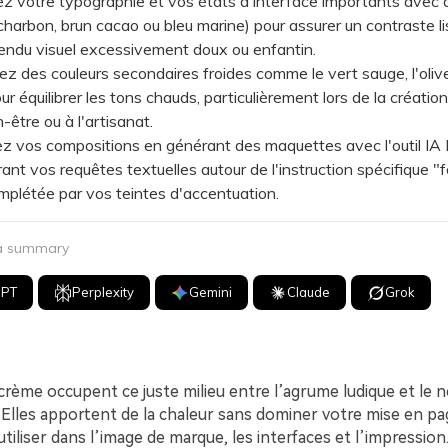
votre typographie et vos états d'interface importants avec d
harbon, brun cacao ou bleu marine) pour assurer un contraste lis
rendu visuel excessivement doux ou enfantin.
des couleurs secondaires froides comme le vert sauge, l'olive
ur équilibrer les tons chauds, particulièrement lors de la création
n-être ou à l'artisanat.
vos compositions en générant des maquettes avec l'outil IA 
rant vos requêtes textuelles autour de l'instruction spécifique 
plétée par vos teintes d'accentuation.
 a summary
GPT
Perplexity
Gemini
Claude
Grok
 crème occupent ce juste milieu entre l’agrume ludique et le 
Elles apportent de la chaleur sans dominer votre mise en pag
 utiliser dans l’image de marque, les interfaces et l’impression