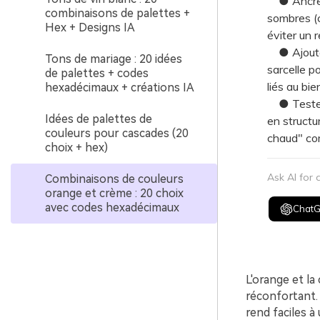
● Ancrez 
combinaisons de palettes +
sombres (c
Hex + Designs IA
éviter un 
● Ajoutez 
Tons de mariage : 20 idées
sarcelle po
de palettes + codes
liés au bie
hexadécimaux + créations IA
● Testez 
Idées de palettes de
en structu
couleurs pour cascades (20
chaud" com
choix + hex)
Ask AI for
Combinaisons de couleurs
orange et crème : 20 choix
avec codes hexadécimaux
Chat
L'orange et la
réconfortant. 
rend faciles à