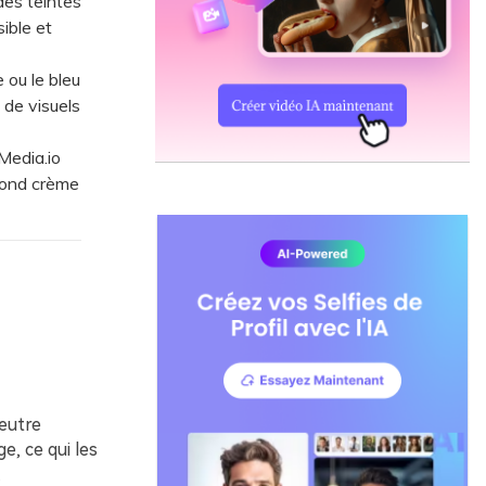
es teintes
ible et
 ou le bleu
 de visuels
Media.io
"fond crème
neutre
e, ce qui les
.