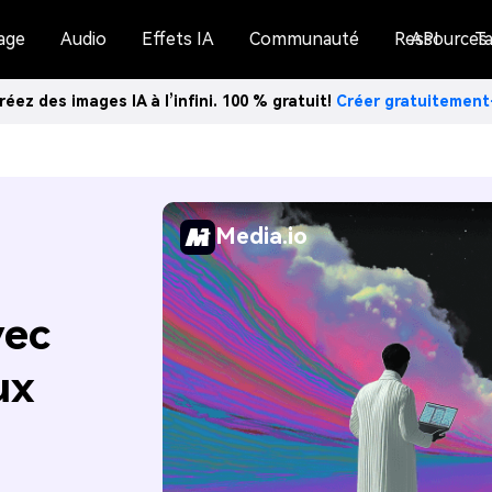
age
Audio
Effets IA
Communauté
Ressources
API
Ta
réez des images IA à l’infini. 100 % gratuit!
Créer gratuitemen
Media.io
vec
ux