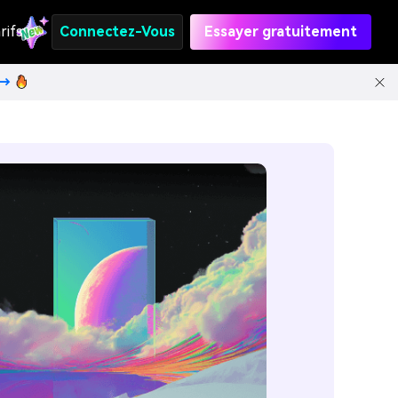
rifs
Connectez-Vous
Essayer gratuitement
t→