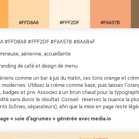
A #FFD8A8 #FFF2DF #F6A57B #8A6B4F
mineuse, aérienne, accueillante
anding de café et design de menu
aériens comme un bar à jus du matin, ces tons orange et crè
t modernes. Utilisez la crème comme base, puis laissez l’ora
s, badges et prix. Associez à un brun chaud pour la typographi
ibilité sans durcir le résultat. Conseil : réservez la nuance la p
nts (icônes, séparateurs), afin que la mise en page reste légè
age « soie d’agrumes » générée avec media.io