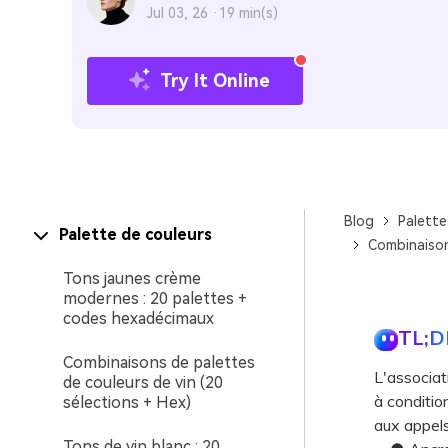
Jul 03, 26 ·
19 min(s)
Try It Online
Blog
Palette
Palette de couleurs
Combinaison
Tons jaunes crème
modernes : 20 palettes +
codes hexadécimaux
TL;D
Combinaisons de palettes
L'associat
de couleurs de vin (20
à conditio
sélections + Hex)
aux appels
Tons de vin blanc : 20