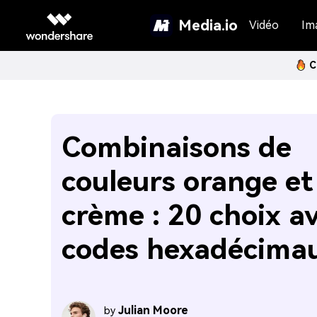
Media.io
Vidéo
Im
C
Combinaisons de
couleurs orange et
crème : 20 choix a
codes hexadécima
Julian Moore
by