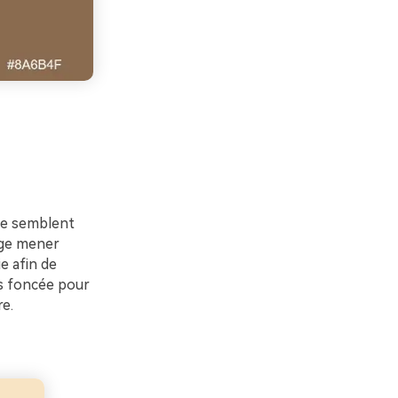
me semblent
nge mener
e afin de
lus foncée pour
re.