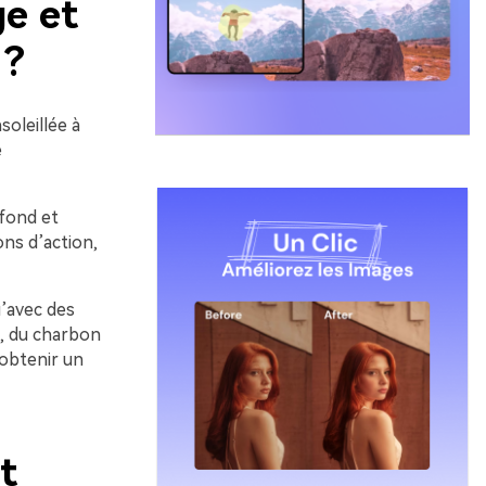
ge et
 ?
soleillée à
e
 fond et
ons d’action,
u’avec des
, du charbon
 obtenir un
t