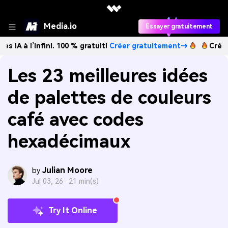
Media.io
Essayer gratuitement
infini. 100 % gratuit!
Créer gratuitement→
Créez des image
Les 23 meilleures idées
de palettes de couleurs
café avec codes
hexadécimaux
Julian Moore
by
Jul 03, 26 ·
21 min(s)
Try It Online