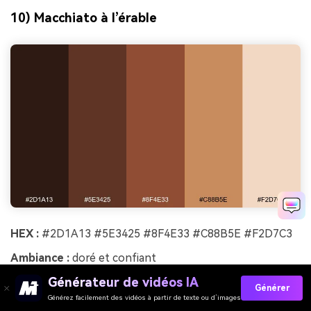
10) Macchiato à l’érable
HEX :
#2D1A13 #5E3425 #8F4E33 #C88B5E #F2D7C3
Ambiance :
doré et confiant
Générateur de vidéos IA
Idéal pour :
guide de style de marque
Générer
Générez facilement des vidéos à partir de texte ou d’images
Doré et confiant, comme du sirop d’érable mélangé