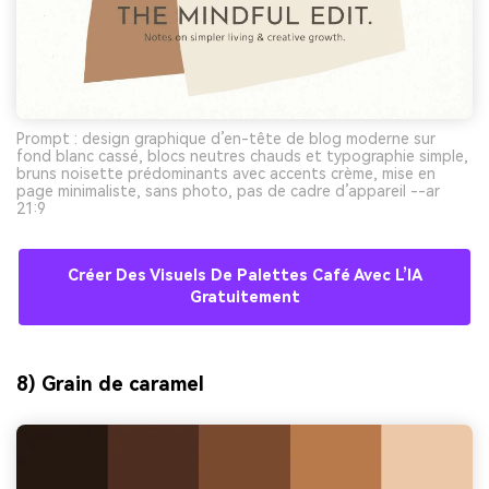
Prompt : design graphique d’en-tête de blog moderne sur
fond blanc cassé, blocs neutres chauds et typographie simple,
bruns noisette prédominants avec accents crème, mise en
page minimaliste, sans photo, pas de cadre d’appareil --ar
21:9
Créer Des Visuels De Palettes Café Avec L’IA
Gratuitement
8) Grain de caramel