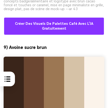
concepts badge/alimentaire et logotype avec brun cacao
foncé et touches or caramel, mise en page minimaliste en grille,
design plat, pas de scène de mock-up --ar 4:3
Créer Des Visuels De Palettes Café Avec L’IA
Gratuitement
9) Avoine sucre brun