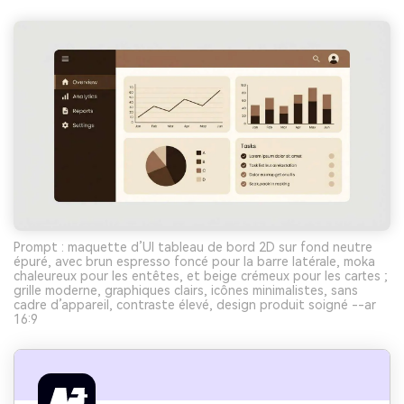
Prompt : maquette d’UI tableau de bord 2D sur fond neutre
épuré, avec brun espresso foncé pour la barre latérale, moka
chaleureux pour les entêtes, et beige crémeux pour les cartes ;
grille moderne, graphiques clairs, icônes minimalistes, sans
cadre d’appareil, contraste élevé, design produit soigné --ar
16:9