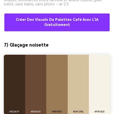
simples, dominantes bruns cannelle et ambre toasté, grain
subtil, sans mains, sans photo --ar 2:3
Créer Des Visuels De Palettes Café Avec L’IA
Gratuitement
7) Glaçage noisette