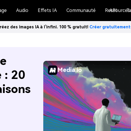
age
Audio
Effets IA
Communauté
Ressources
API
Ta
réez des images IA à l’infini. 100 % gratuit!
Créer gratuitemen
de
Media.io
 : 20
aisons