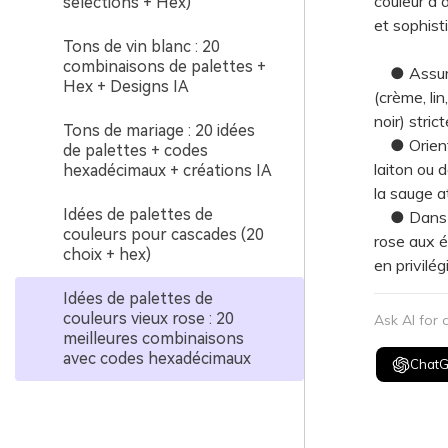
couleur d'
sélections + Hex)
et sophist
Tons de vin blanc : 20
combinaisons de palettes +
● Assurez 
Hex + Designs IA
(crème, li
noir) stri
Tons de mariage : 20 idées
● Orientez
de palettes + codes
laiton ou 
hexadécimaux + créations IA
la sauge a
Idées de palettes de
● Dans les
couleurs pour cascades (20
rose aux é
choix + hex)
en privilé
Idées de palettes de
couleurs vieux rose : 20
Ask AI for
meilleures combinaisons
avec codes hexadécimaux
Chat