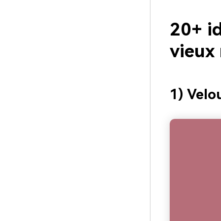
20+ i
vieux
1) Velo