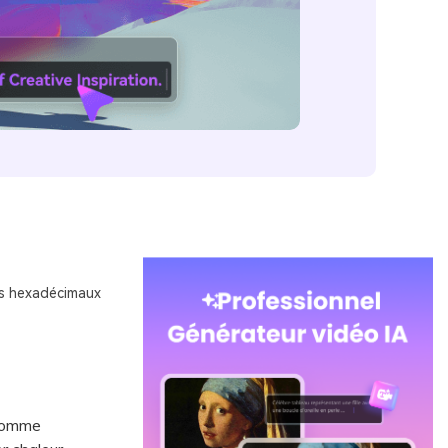
es hexadécimaux
 comme