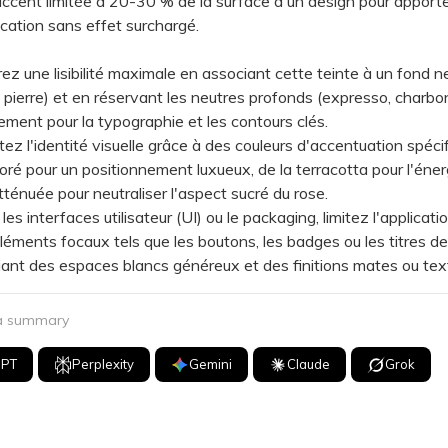
accent limitée à 20-30 % de la surface d'un design pour apporte
ication sans effet surchargé.
une lisibilité maximale en associant cette teinte à un fond neu
n, pierre) et en réservant les neutres profonds (expresso, charbo
ctement pour la typographie et les contours clés.
 l'identité visuelle grâce à des couleurs d'accentuation spécif
doré pour un positionnement luxueux, de la terracotta pour l'éner
tténuée pour neutraliser l'aspect sucré du rose.
 interfaces utilisateur (UI) ou le packaging, limitez l'applicati
léments focaux tels que les boutons, les badges ou les titres de
giant des espaces blancs généreux et des finitions mates ou tex
 a summary
GPT
Perplexity
Gemini
Claude
Grok