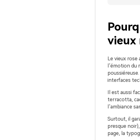
Pourq
vieux 
Le vieux rose 
l’émotion du r
poussiéreuse. 
interfaces tech
Il est aussi f
terracotta, ca
l’ambiance san
Surtout, il ga
presque noir),
page, la typog