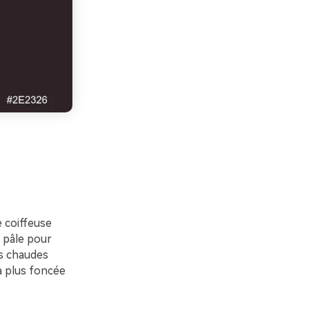
 coiffeuse
e pâle pour
es chaudes
a plus foncée