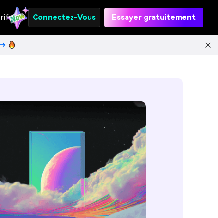
rifs
Connectez-Vous
Essayer gratuitement
t→