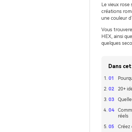
Le vieux rose
créations roma
une couleur d’
Vous trouver
HEX, ainsi que
quelques seco
Dans cet 
Pourqu
20+ id
Quelle
Commen
réels
Créez 