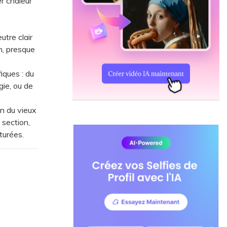
r chaleur
tre clair
n, presque
iques : du
gie, ou de
on du vieux
 section,
turées.