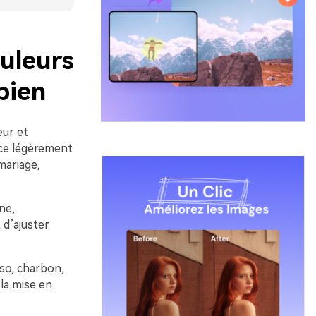
uleurs
bien
eur et
nce légèrement
mariage,
ne,
 d’ajuster
sso, charbon,
 la mise en