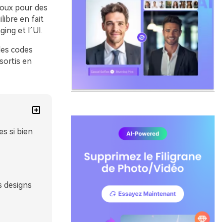
doux pour des
ibre en fait
ing et l’UI.
les codes
sortis en
s si bien
s designs