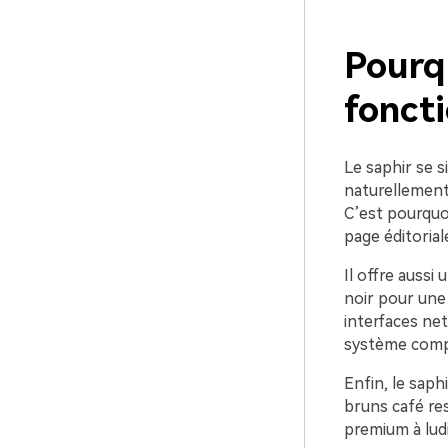
Pourqu
foncti
Le saphir se s
naturellement 
C’est pourquoi
page éditorial
Il offre aussi
noir pour une
interfaces net
système compl
Enfin, le saphi
bruns café re
premium à ludi