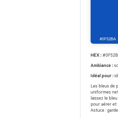
HEX :
#0F52B
Ambiance :
so
Idéal pour :
id
Les bleus de p
uniformes nets
laissez le ble
pour aérer et
Astuce : gard