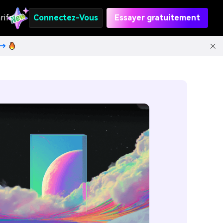
rifs
Connectez-Vous
Essayer gratuitement
t→