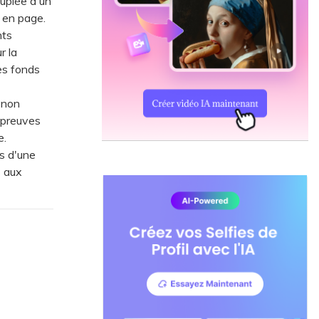
ouplée à un
 en page.
nts
r la
es fonds
 non
épreuves
e.
ls d'une
s aux