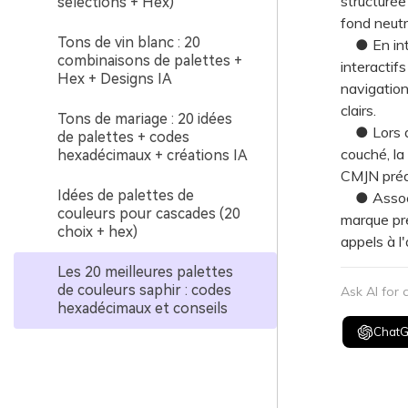
structurée
sélections + Hex)
fond neutr
Tons de vin blanc : 20
● En inter
combinaisons de palettes +
interactifs
Hex + Designs IA
navigation
clairs.
Tons de mariage : 20 idées
● Lors de 
de palettes + codes
couché, la
hexadécimaux + créations IA
CMJN préal
Idées de palettes de
● Associez
couleurs pour cascades (20
marque pre
choix + hex)
appels à l
Les 20 meilleures palettes
de couleurs saphir : codes
Ask AI for
hexadécimaux et conseils
Chat