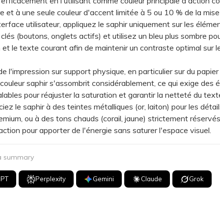
 efficacement en l'utilisant comme couleur principale d'action c
e et à une seule couleur d'accent limitée à 5 ou 10 % de la mise
face utilisateur, appliquez le saphir uniquement sur les éléme
 clés (boutons, onglets actifs) et utilisez un bleu plus sombre pou
 et le texte courant afin de maintenir un contraste optimal sur l
l'impression sur support physique, en particulier sur du papier
 couleur saphir s'assombrit considérablement, ce qui exige des 
ables pour réajuster la saturation et garantir la netteté du text
 le saphir à des teintes métalliques (or, laiton) pour les détai
mium, ou à des tons chauds (corail, jaune) strictement réservé
'action pour apporter de l'énergie sans saturer l'espace visuel.
 a summary
GPT
Perplexity
Gemini
Claude
Grok