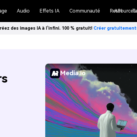
age
Audio
Effets IA
Communauté
Ressources
API
Ta
réez des images IA à l’infini. 100 % gratuit!
Créer gratuitemen
Media.io
rs