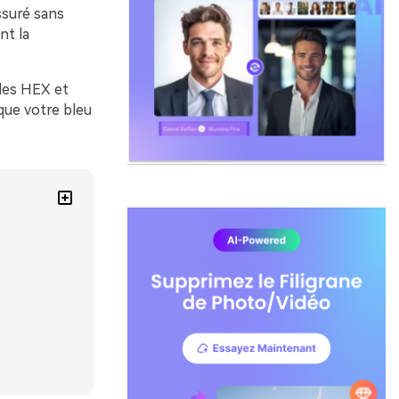
ssuré sans
nt la
des HEX et
que votre bleu