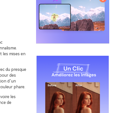
nc
onnalisme.
et les mises en
avec du presque
 pour des
tion d’un
couleur phare.
 voire les
nce de