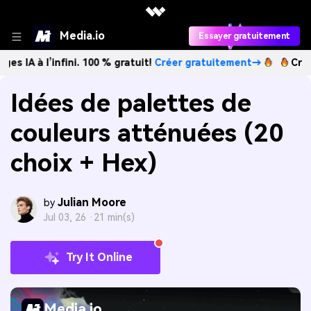
Media.io
Essayer gratuitement
’infini. 100 % gratuit!
Créer gratuitement→
Créez des imag
Idées de palettes de
couleurs atténuées (20
choix + Hex)
Julian Moore
by
Jul 03, 26 ·
21 min(s)
Try It Online
Media.io