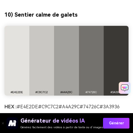
10) Sentier calme de galets
HEX :
#E4E2DE#C9C7C2#A4A29C#74726C#3A3936
Ambiance :
minimal et équilibré
Générateur de vidéos IA
Générer
Idéal pour :
Site Web du portefeuille
Générez facilement des vidéos à partir de texte ou d’images