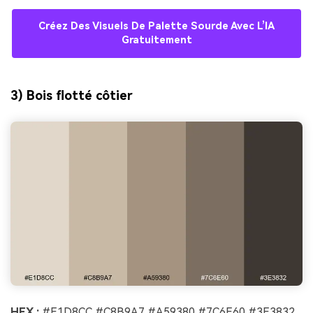
Créez Des Visuels De Palette Sourde Avec L’IA
Gratuitement
3) Bois flotté côtier
HEX :
#E1D8CC #C8B9A7 #A59380 #7C6E60 #3E3832