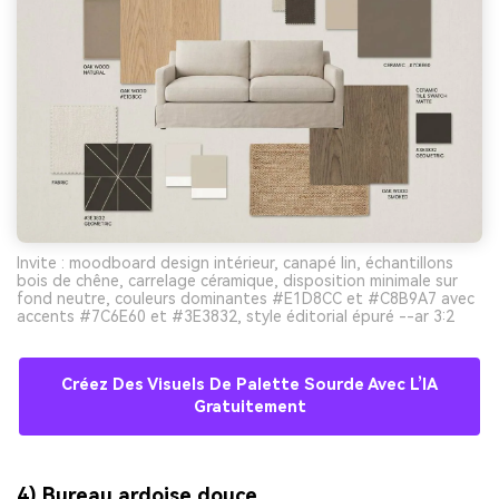
Invite : moodboard design intérieur, canapé lin, échantillons
bois de chêne, carrelage céramique, disposition minimale sur
fond neutre, couleurs dominantes #E1D8CC et #C8B9A7 avec
accents #7C6E60 et #3E3832, style éditorial épuré --ar 3:2
Créez Des Visuels De Palette Sourde Avec L’IA
Gratuitement
4) Bureau ardoise douce