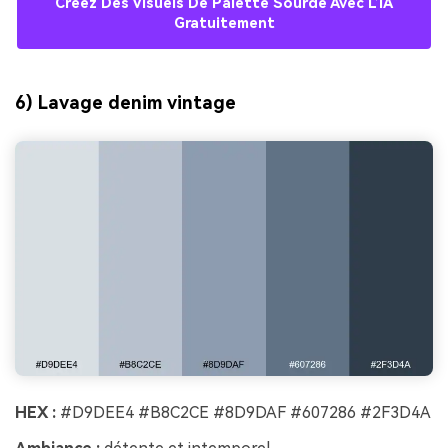
Créez Des Visuels De Palette Sourde Avec L’IA
Gratuitement
6) Lavage denim vintage
HEX :
#D9DEE4 #B8C2CE #8D9DAF #607286 #2F3D4A