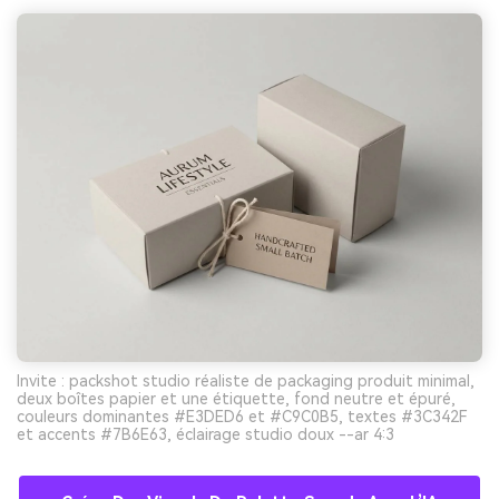
Invite : packshot studio réaliste de packaging produit minimal,
deux boîtes papier et une étiquette, fond neutre et épuré,
couleurs dominantes #E3DED6 et #C9C0B5, textes #3C342F
et accents #7B6E63, éclairage studio doux --ar 4:3