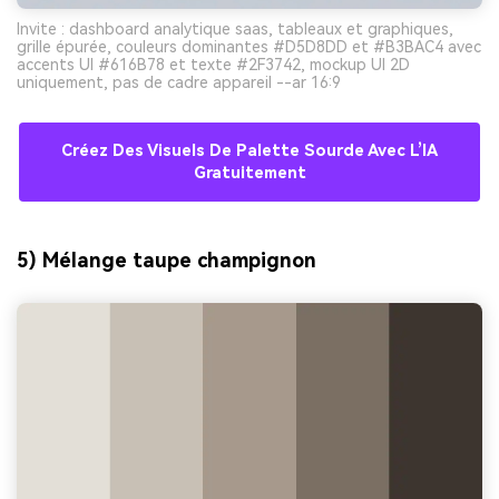
Invite : dashboard analytique saas, tableaux et graphiques,
grille épurée, couleurs dominantes #D5D8DD et #B3BAC4 avec
accents UI #616B78 et texte #2F3742, mockup UI 2D
uniquement, pas de cadre appareil --ar 16:9
Créez Des Visuels De Palette Sourde Avec L’IA
Gratuitement
5) Mélange taupe champignon