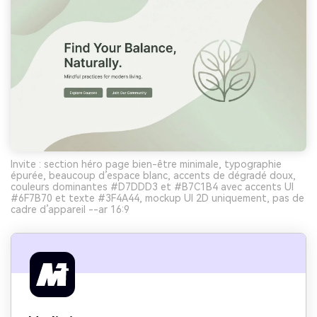
Invite : section héro page bien-être minimale, typographie
épurée, beaucoup d’espace blanc, accents de dégradé doux,
couleurs dominantes #D7DDD3 et #B7C1B4 avec accents UI
#6F7B70 et texte #3F4A44, mockup UI 2D uniquement, pas de
cadre d’appareil --ar 16:9