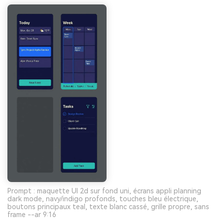
Prompt : maquette UI 2d sur fond uni, écrans appli planning
dark mode, navy/indigo profonds, touches bleu électrique,
boutons principaux teal, texte blanc cassé, grille propre, sans
frame --ar 9:16