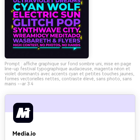
Prompt : affiche graphique sur fond sombre uni, mise en page
line-up festival typographique audacieuse, magenta néon et
violet dominants avec accents cyan et petites touches jaunes,
formes vectorielles nettes, contraste élevé, sans photo, sans
mains --ar 3:4
Media.io