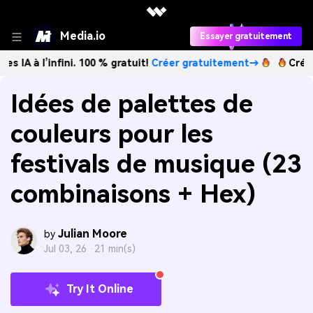
Media.io
Essayer gratuitement
infini. 100 % gratuit!
Créer gratuitement→
Créez des imag
Idées de palettes de
couleurs pour les
festivals de musique (23
combinaisons + Hex)
Julian Moore
by
Jul 03, 26 ·
21 min(s)
Try It Online