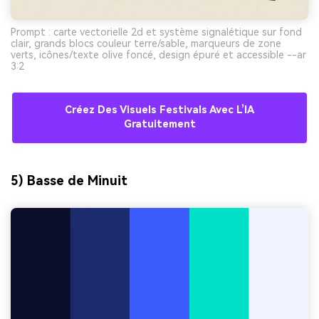
Prompt : carte vectorielle 2d et système signalétique sur fond
clair, grands blocs couleur terre/sable, marqueurs de zone
verts, icônes/texte olive foncé, design épuré et accessible --ar
3:2
Créez Des Visuels Festivals Avec L’IA
Gratuitement
5) Basse de Minuit