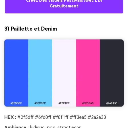
Créez Des Visuels Festivals Avec L’IA
Gratuitement
3) Paillette et Denim
HEX :
#2f5dff #6fd0ff #f8f1ff #ff3ea5 #2a2a33
Ambiance :
ludique, pop, streetwear