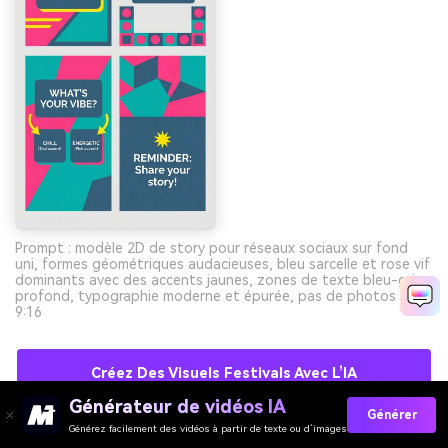
Prompt : modèle 2D de story pour réseaux sociaux sur fond
uni, formes géométriques audacieuses, bleu sarcelle et rose vif
dominants avec des accents jaunes, zones de texte bleu-gris
profond, typographie moderne et épurée, pas de photos --ar
9:16
Créez Des Visuels Festivals Avec L’IA
Gratuitement
Générateur de vidéos IA
Générer
Générez facilement des vidéos à partir de texte ou d’images