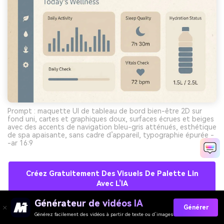
Prompt : maquette UI de tableau de bord bien-être 2D sur
fond uni, cartes et graphiques doux, surfaces écrues et beiges
avec des accents de navigation bleu-gris atténués, esthétique
de spa apaisante, sans cadre d’appareil, typographie épurée -
-ar 16:9
Créez Gratuitement Des Visuels De Palette Lin
Avec L’IA
Générateur de vidéos IA
Générer
Générez facilement des vidéos à partir de texte ou d’images
10) Grand-livre Vintage