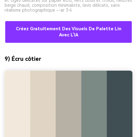
et tiges délicates sur papier écru, verts doux et froids, neutres
beige chaud, composition minimaliste, lavis délicats, sans
réalisme photographique --ar 3:4
Créez Gratuitement Des Visuels De Palette Lin
Avec L’IA
9) Écru côtier