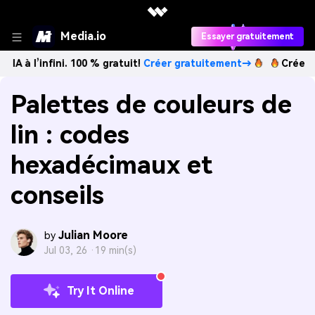
Media.io
Essayer gratuitement
fini. 100 % gratuit!
Créer gratuitement→
Créez des images
Palettes de couleurs de
lin : codes
hexadécimaux et
conseils
Julian Moore
by
Jul 03, 26 ·
19 min(s)
Try It Online