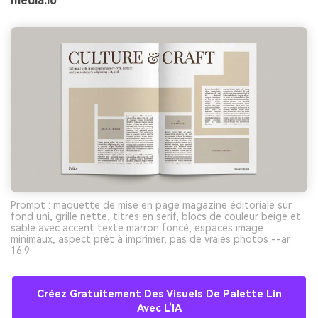
media.io
Prompt : maquette de mise en page magazine éditoriale sur
fond uni, grille nette, titres en serif, blocs de couleur beige et
sable avec accent texte marron foncé, espaces image
minimaux, aspect prêt à imprimer, pas de vraies photos --ar
16:9
Créez Gratuitement Des Visuels De Palette Lin
Avec L’IA