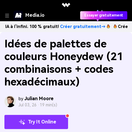
Media.io
Essayer gratuitement
fini. 100 % gratuit!
Créer gratuitement→
Créez des images
Idées de palettes de
couleurs Honeydew (21
combinaisons + codes
hexadécimaux)
Julian Moore
by
Jul 03, 26 ·
19 min(s)
Try It Online