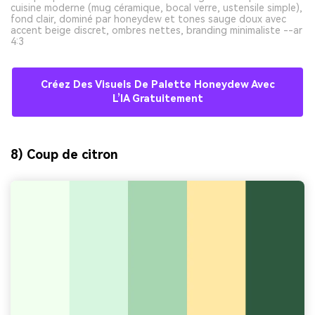
cuisine moderne (mug céramique, bocal verre, ustensile simple),
fond clair, dominé par honeydew et tones sauge doux avec
accent beige discret, ombres nettes, branding minimaliste --ar
4:3
Créez Des Visuels De Palette Honeydew Avec
L’IA Gratuitement
8) Coup de citron