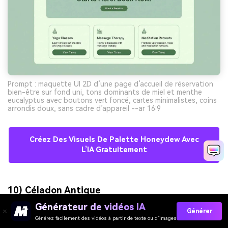
Prompt : maquette UI 2D d’une page d’accueil de réservation
bien-être sur fond uni, tons dominants de miel et menthe
eucalyptus avec boutons vert foncé, cartes minimalistes, coins
arrondis doux, sans cadre d’appareil --ar 16:9
Créez Des Visuels De Palette Honeydew Avec
L’IA Gratuitement
10) Céladon Antique
Générateur de vidéos IA
Générer
Générez facilement des vidéos à partir de texte ou d’images