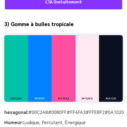
L'IA Gratuitement
3) Gomme à bulles tropicale
hexagonal:
#00C2A8#0080FF#FF4FA3#FFE8F2#0A1020
Humeur:
Ludique, Percutant, Énergique