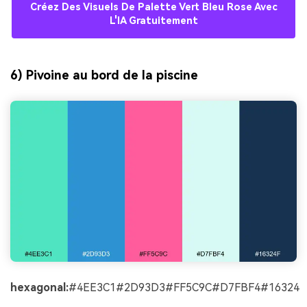
Créez Des Visuels De Palette Vert Bleu Rose Avec
L'IA Gratuitement
6) Pivoine au bord de la piscine
hexagonal:
#4EE3C1#2D93D3#FF5C9C#D7FBF4#16324