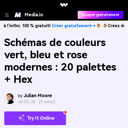
Media.io
Essayer gratuitement
i. 100 % gratuit!
Créer gratuitement→
Créez des images IA
Schémas de couleurs
vert, bleu et rose
modernes : 20 palettes
+ Hex
Julian Moore
by
Jul 03, 26 ·
21 min(s)
Try It Online