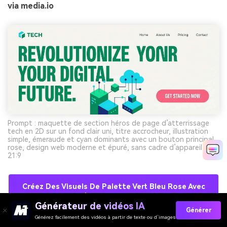
via media.io
Prompt : maquette de section héros de page d’atterrissage
tech en 2D sur un fond clair uni, titre accrocheur, illustration
simple, émeraude et cyan dominants avec un bouton principal
rose, design web moderne et épuré, sans cadre d’appareil --ar
21:9
Créez Des Visuels De Palette Vert Bleu Rose Avec
L'IA Gratuitement
Générateur de vidéos IA
Générer
Générez facilement des vidéos à partir de texte ou d’images