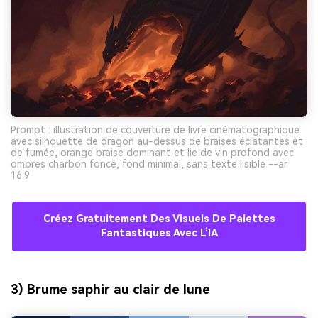
Prompt : illustration de couverture de livre cinématographique
avec silhouette de dragon au-dessus de braises éclatantes et
de fumée, orange braise dominant et lie de vin profond avec
ombres charbon foncé, fond minimal, sans texte lisible --ar
16:9
Créez Gratuitement Des Visuels De Palettes
Fantastiques Avec L’IA
3) Brume saphir au clair de lune