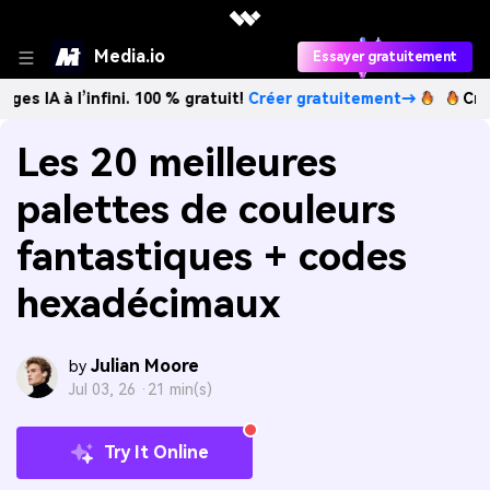
Media.io
Essayer gratuitement
l’infini. 100 % gratuit!
Créer gratuitement→
Créez des im
Les 20 meilleures
palettes de couleurs
fantastiques + codes
hexadécimaux
Julian Moore
by
Jul 03, 26 ·
21 min(s)
Try It Online