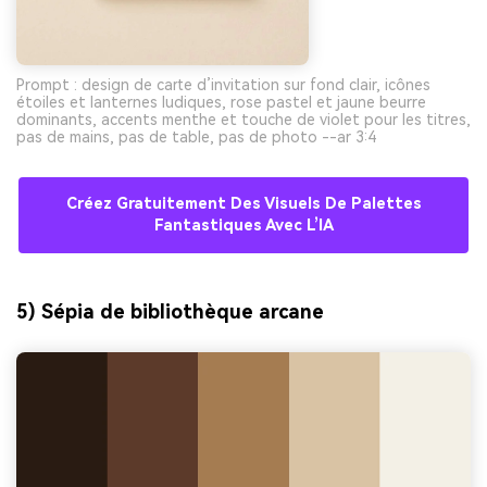
Prompt : design de carte d’invitation sur fond clair, icônes
étoiles et lanternes ludiques, rose pastel et jaune beurre
dominants, accents menthe et touche de violet pour les titres,
pas de mains, pas de table, pas de photo --ar 3:4
Créez Gratuitement Des Visuels De Palettes
Fantastiques Avec L’IA
5) Sépia de bibliothèque arcane