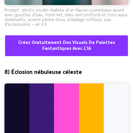
Prompt : photo studio réaliste d’un flacon cosmétique épuré
avec gouttes d’eau, fond net, bleu-vert profond et tons aqua
dominants, accent pêche doux, éclairage softbox, pas
d’accessoires --ar 4:3
Créez Gratuitement Des Visuels De Palettes
Fantastiques Avec L’IA
8) Éclosion nébuleuse céleste