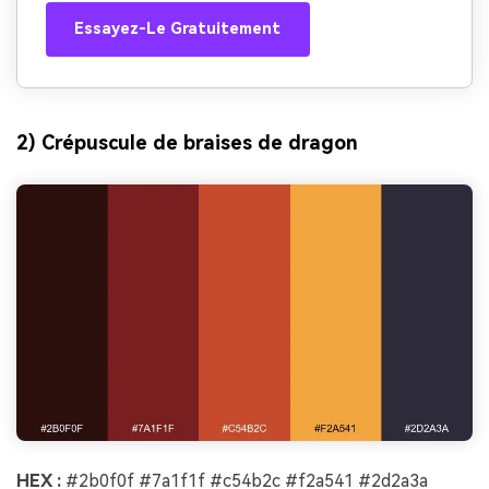
Essayez-Le Gratuitement
2) Crépuscule de braises de dragon
HEX :
#2b0f0f #7a1f1f #c54b2c #f2a541 #2d2a3a