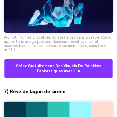
Prompt : formes cristallines 3D abstraites dans un style studio
épuré, fond indigo profond dominant, éclat cyan vif et
nuances bleues froides, composition minimaliste, sans texte --
ar 21:9
Créez Gratuitement Des Visuels De Palettes
Fantastiques Avec L’IA
7) Rêve de lagon de sirène