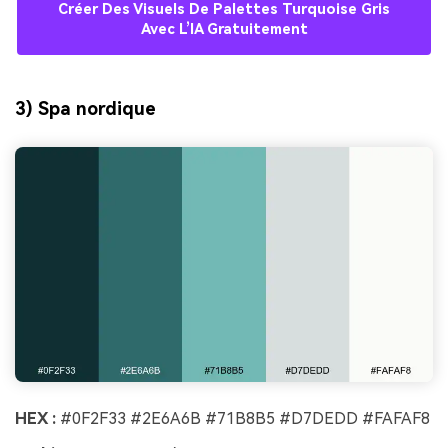
Créer Des Visuels De Palettes Turquoise Gris
Avec L’IA Gratuitement
3) Spa nordique
HEX :
#0F2F33 #2E6A6B #71B8B5 #D7DEDD #FAFAF8