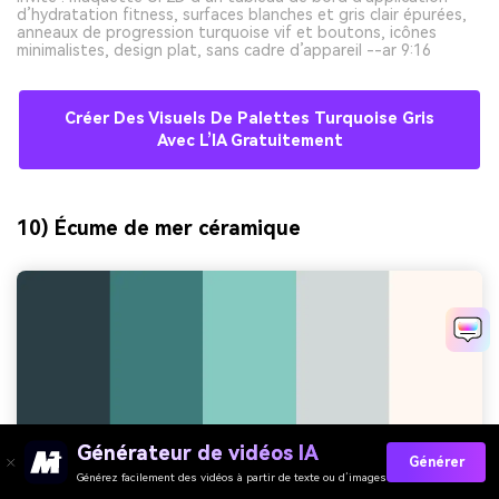
d’hydratation fitness, surfaces blanches et gris clair épurées,
anneaux de progression turquoise vif et boutons, icônes
minimalistes, design plat, sans cadre d’appareil --ar 9:16
Créer Des Visuels De Palettes Turquoise Gris
Avec L’IA Gratuitement
10) Écume de mer céramique
Générateur de vidéos IA
Générer
Générez facilement des vidéos à partir de texte ou d’images