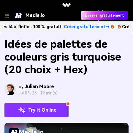
Media.io
Essayer gratuitement
fini. 100 % gratuit!
Créer gratuitement→
Créez des images
Idées de palettes de
couleurs gris turquoise
(20 choix + Hex)
Julian Moore
by
Jul 03, 26 ·
19 min(s)
Try It Online
Media.io