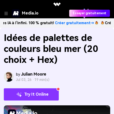
Media.io
Essayer gratuitement
nfini. 100 % gratuit!
Créer gratuitement→
Créez des image
Idées de palettes de
couleurs bleu mer (20
choix + Hex)
Julian Moore
by
Jul 03, 26 ·
19 min(s)
Try It Online
Media.io