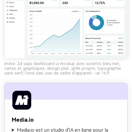
Invite: 2d saas dashboard ui mockup avec accents bleu mer,
cartes et graphiques, design plat, grille propre, typographie
sans serif, fond clair, pas de cadre d'appareil- -ar 16:9
Media.io
Media.io est un studio d'IA en ligne pour la