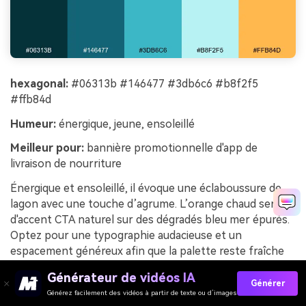
hexagonal:
#06313b #146477 #3db6c6 #b8f2f5
#ffb84d
Humeur:
énergique, jeune, ensoleillé
Meilleur pour:
bannière promotionnelle d'app de
livraison de nourriture
Énergique et ensoleillé, il évoque une éclaboussure de
lagon avec une touche d’agrume. L’orange chaud sert
d'accent CTA naturel sur des dégradés bleu mer épurés.
Optez pour une typographie audacieuse et un
espacement généreux afin que la palette reste fraîche
plutôt que criarde. Astuce : réservez l’orange au bouton
Générateur de vidéos IA
principal et au badge de réduction pour diriger le regard.
Générer
Générez facilement des vidéos à partir de texte ou d’images