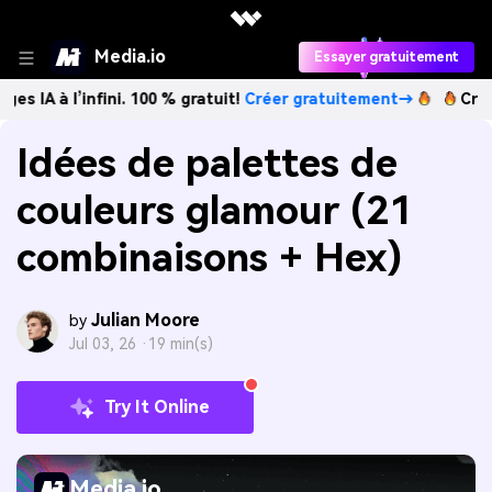
Media.io
Essayer gratuitement
l’infini. 100 % gratuit!
Créer gratuitement→
Créez des ima
Idées de palettes de
couleurs glamour (21
combinaisons + Hex)
Julian Moore
by
Jul 03, 26 ·
19 min(s)
Try It Online
Media.io