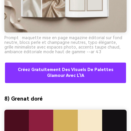
Prompt : maquette mise en page magazine éditorial sur fond
neutre, blocs perle et champagne neutres, typo élégante,
grille minimaliste avec espaces photo, accents taupe chaud,
ambiance éditoriale mode haut de gamme --ar 4:3
Créez Gratuitement Des Visuels De Palettes
Glamour Avec L’IA
8) Grenat doré