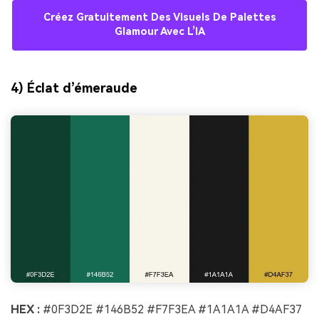
Créez Gratuitement Des Visuels De Palettes
Glamour Avec L’IA
4) Éclat d’émeraude
HEX :
#0F3D2E #146B52 #F7F3EA #1A1A1A #D4AF37