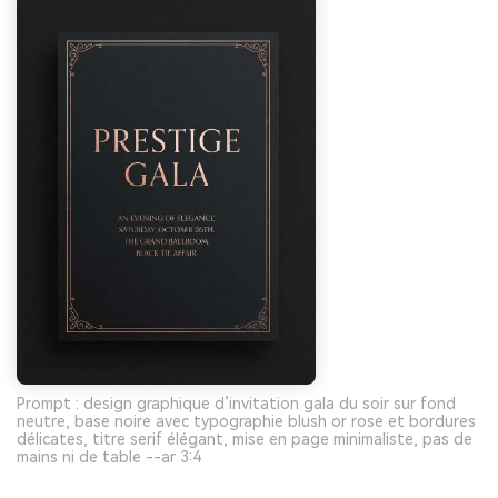
Prompt : design graphique d’invitation gala du soir sur fond
neutre, base noire avec typographie blush or rose et bordures
délicates, titre serif élégant, mise en page minimaliste, pas de
mains ni de table --ar 3:4