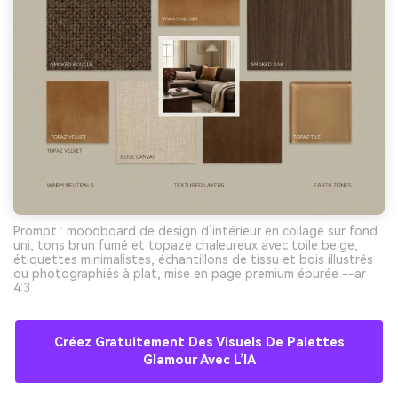
Prompt : moodboard de design d’intérieur en collage sur fond
uni, tons brun fumé et topaze chaleureux avec toile beige,
étiquettes minimalistes, échantillons de tissu et bois illustrés
ou photographiés à plat, mise en page premium épurée --ar
4:3
Créez Gratuitement Des Visuels De Palettes
Glamour Avec L’IA