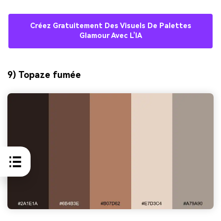
Créez Gratuitement Des Visuels De Palettes
Glamour Avec L’IA
9) Topaze fumée