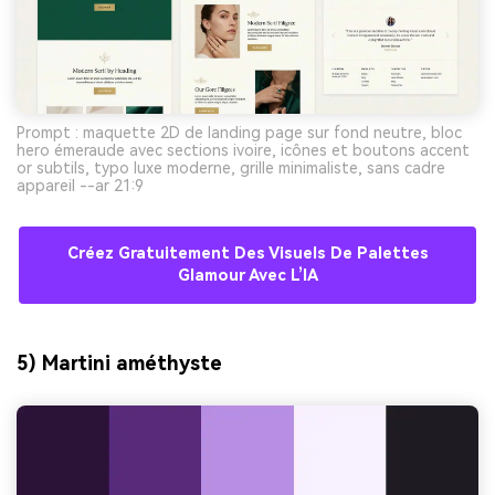
Prompt : maquette 2D de landing page sur fond neutre, bloc
hero émeraude avec sections ivoire, icônes et boutons accent
or subtils, typo luxe moderne, grille minimaliste, sans cadre
appareil --ar 21:9
Créez Gratuitement Des Visuels De Palettes
Glamour Avec L’IA
5) Martini améthyste