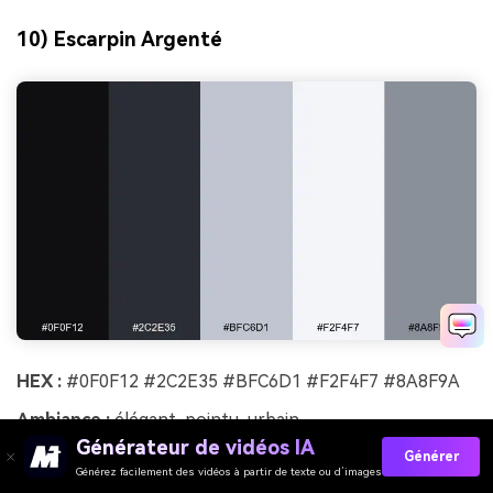
10) Escarpin Argenté
HEX :
#0F0F12 #2C2E35 #BFC6D1 #F2F4F7 #8A8F9A
Ambiance :
élégant, pointu, urbain
Générateur de vidéos IA
Générer
Idéal pour :
interface e-commerce mode
Générez facilement des vidéos à partir de texte ou d’images