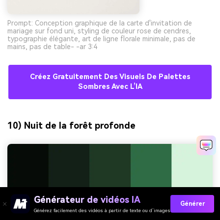
Prompt: Conception graphique de la carte d'invitation de
mariage sur fond uni, styling de couleur rose de cendres,
typographie élégante, art de ligne florale minimale, pas de
mains, pas de table- -ar 3:4
Créez Gratuitement Des Visuels De Palettes
Sombres Avec L’IA
10) Nuit de la forêt profonde
Générateur de vidéos IA
Générer
Générez facilement des vidéos à partir de texte ou d’images