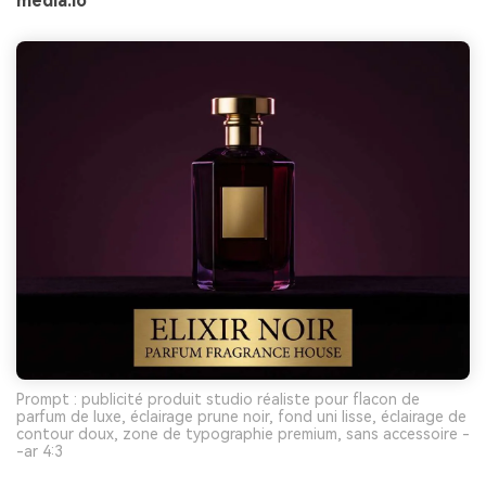
media.io
Prompt : publicité produit studio réaliste pour flacon de
parfum de luxe, éclairage prune noir, fond uni lisse, éclairage de
contour doux, zone de typographie premium, sans accessoire -
-ar 4:3