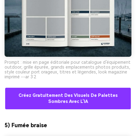
Prompt : mise en page éditoriale pour catalogue d’équipement
outdoor, grille épurée, grands emplacements photos produits,
style couleur port orageux, titres et légendes, look magazine
imprimé --ar 3:2
Créez Gratuitement Des Visuels De Palettes
Sombres Avec L’IA
5) Fumée braise