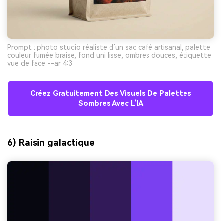
Prompt : photo studio réaliste d’un sac café artisanal, palette
couleur fumée braise, fond uni lisse, ombres douces, étiquette
vue de face --ar 4:3
Créez Gratuitement Des Visuels De Palettes
Sombres Avec L’IA
6) Raisin galactique