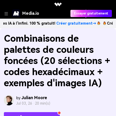
Media.io
Essayer gratuitement
infini. 100 % gratuit!
Créer gratuitement→
Créez des image
Combinaisons de
palettes de couleurs
foncées (20 sélections +
codes hexadécimaux +
exemples d'images IA)
Julian Moore
by
Jul 03, 26 ·
20 min(s)