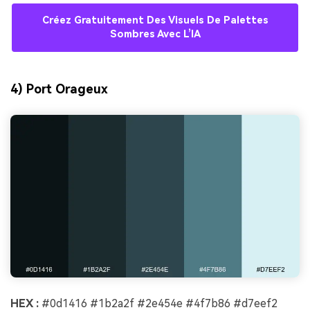
Créez Gratuitement Des Visuels De Palettes
Sombres Avec L’IA
4) Port Orageux
HEX :
#0d1416 #1b2a2f #2e454e #4f7b86 #d7eef2