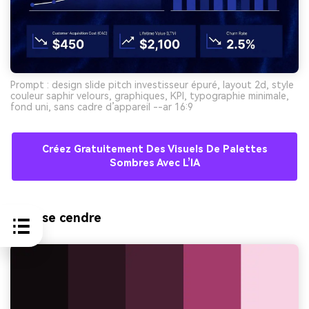
Prompt : design slide pitch investisseur épuré, layout 2d, style
couleur saphir velours, graphiques, KPI, typographie minimale,
fond uni, sans cadre d’appareil --ar 16:9
Créez Gratuitement Des Visuels De Palettes
Sombres Avec L’IA
9) Rose cendre