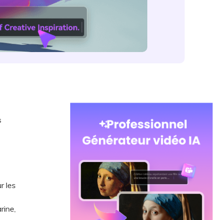
s
r les
rine,