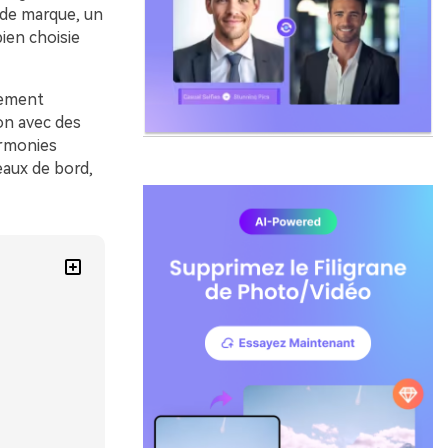
 de marque, un
ien choisie
sement
on avec des
armonies
eaux de bord,