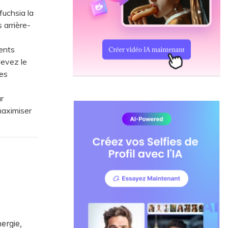
fuchsia la
 arrière-
ents
levez le
es
r
maximiser
ergie,