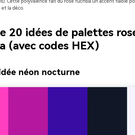
). Cette polyvalence fait du rose fuchsia un accent fiable po
 et la déco.
e 20 idées de palettes ros
ia (avec codes HEX)
idée néon nocturne