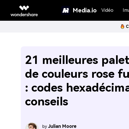
Media.io
Vidéo
Im
C
21 meilleures pale
de couleurs rose f
: codes hexadécim
conseils
Julian Moore
by