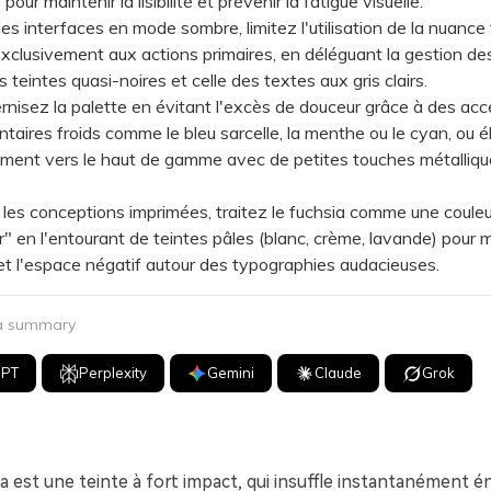
pour maintenir la lisibilité et prévenir la fatigue visuelle.
 interfaces en mode sombre, limitez l'utilisation de la nuance 
exclusivement aux actions primaires, en déléguant la gestion des
 teintes quasi-noires et celle des textes aux gris clairs.
sez la palette en évitant l'excès de douceur grâce à des acc
aires froids comme le bleu sarcelle, la menthe ou le cyan, ou é
ement vers le haut de gamme avec de petites touches métalliqu
s conceptions imprimées, traitez le fuchsia comme une couleu
r" en l'entourant de teintes pâles (blanc, crème, lavande) pour 
 et l'espace négatif autour des typographies audacieuses.
 a summary
GPT
Perplexity
Gemini
Claude
Grok
a est une teinte à fort impact, qui insuffle instantanément én