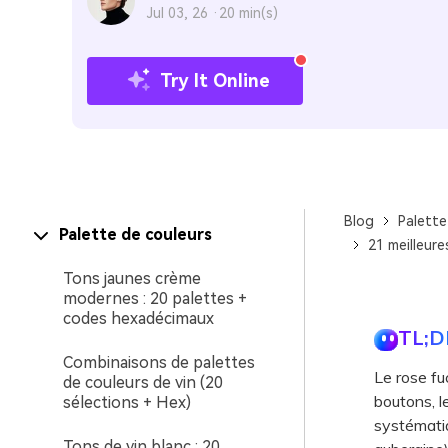
Jul 03, 26 ·
20 min(s)
Try It Online
Blog
Palette
Palette de couleurs
21 meilleure
Tons jaunes crème
modernes : 20 palettes +
codes hexadécimaux
TL;D
Combinaisons de palettes
Le rose fu
de couleurs de vin (20
boutons, le
sélections + Hex)
systématiq
Tons de vin blanc : 20