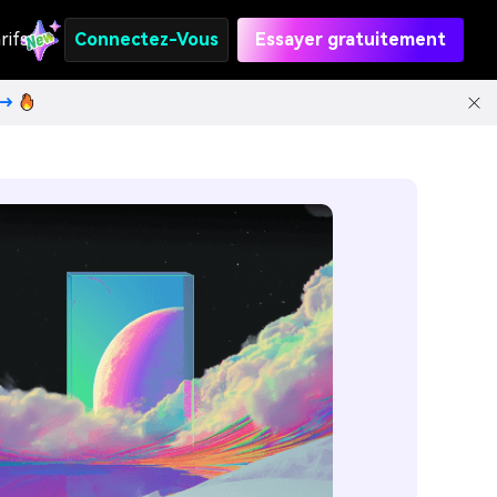
rifs
Connectez-Vous
Essayer gratuitement
t→