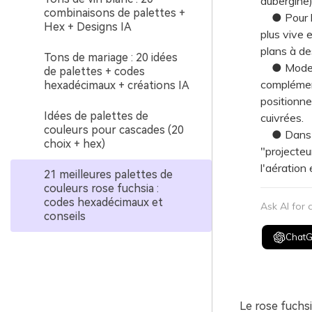
aubergine) 
combinaisons de palettes +
● Pour les
Hex + Designs IA
plus vive 
plans à des
Tons de mariage : 20 idées
● Moderni
de palettes + codes
complément
hexadécimaux + créations IA
positionn
Idées de palettes de
cuivrées.
couleurs pour cascades (20
● Dans le
choix + hex)
"projecteu
l'aération
21 meilleures palettes de
couleurs rose fuchsia :
codes hexadécimaux et
Ask AI for
conseils
Chat
Le rose fuchsi