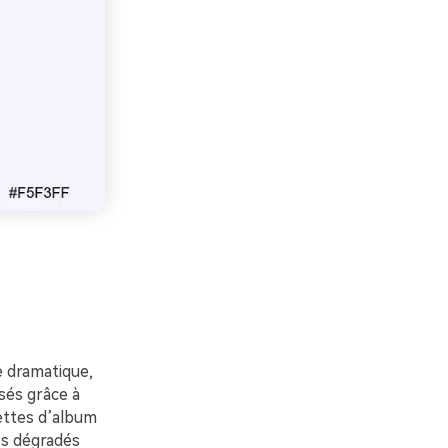
e dramatique,
sés grâce à
ettes d’album
es dégradés