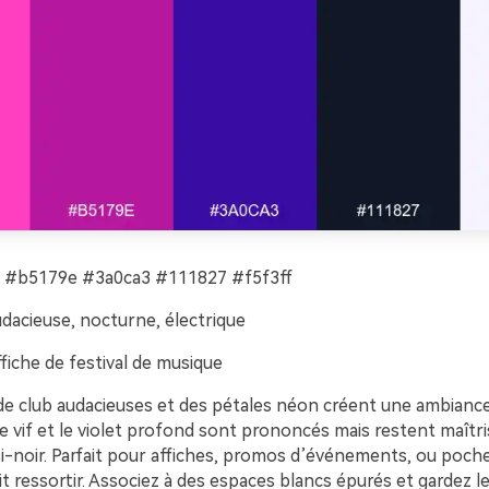
 #b5179e #3a0ca3 #111827 #f5f3ff
dacieuse, nocturne, électrique
fiche de festival de musique
de club audacieuses et des pétales néon créent une ambianc
se vif et le violet profond sont prononcés mais restent maîtri
si-noir. Parfait pour affiches, promos d’événements, ou poch
it ressortir. Associez à des espaces blancs épurés et gardez l