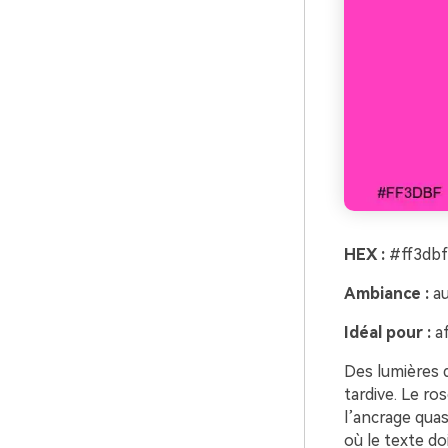
HEX :
#ff3dbf
Ambiance :
au
Idéal pour :
af
Des lumières 
tardive. Le ro
l’ancrage qua
où le texte do