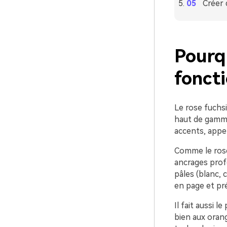
Créer 
Pourqu
foncti
Le rose fuchsia
haut de gamme 
accents, appel
Comme le rose 
ancrages prof
pâles (blanc, c
en page et prév
Il fait aussi 
bien aux orang