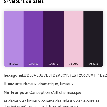
5) Velours de baies
hexagonal:
#B58AE3#7B3FB2#3C154E#F2C6D8#1F1B22
Humeur:
audacieux, dramatique, luxueux
Meilleur pour:
Conception d'affiche musique
Audacieux et luxueux comme des rideaux de velours et
des baies mûres, ces violets sont maigres et