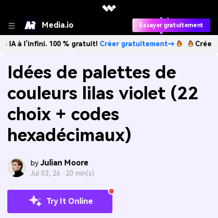
Media.io
Essayer gratuitement
ini. 100 % gratuit!
Créer gratuitement→
Créez des images 
Idées de palettes de
couleurs lilas violet (22
choix + codes
hexadécimaux)
Julian Moore
by
Jul 03, 26 ·
20 min(s)
Try It Online