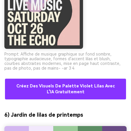
Prompt: Affiche de musique graphique sur fond sombre,
typographie audacieuse, formes d'accent lilas et blush,
courbes abstraites modernes, mise en page haut contraste,
pas de photo, pas de mains- -ar 3:4
Créez Des Visuels De Palette Violet Lilas Avec
L'IA Gratuitement
6) Jardin de lilas de printemps