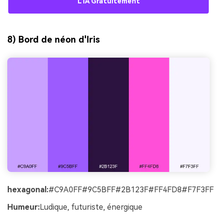
L'IA Gratuitement
8) Bord de néon d'Iris
hexagonal:
#C9A0FF#9C5BFF#2B123F#FF4FD8#F7F3FF
Humeur:
Ludique, futuriste, énergique