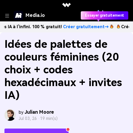
Media.io
Essayer gratuitement
infini. 100 % gratuit!
Créer gratuitement→
Créez des image
Idées de palettes de
couleurs féminines (20
choix + codes
hexadécimaux + invites
IA)
Julian Moore
by
Jul 03, 26 ·
19 min(s)