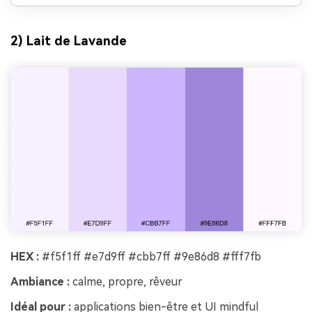
2) Lait de Lavande
HEX :
#f5f1ff #e7d9ff #cbb7ff #9e86d8 #fff7fb
Ambiance :
calme, propre, rêveur
Idéal pour :
applications bien-être et UI mindful