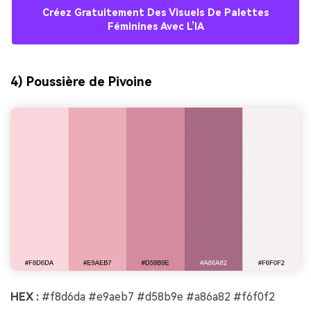
Créez Gratuitement Des Visuels De Palettes
Féminines Avec L’IA
4) Poussière de Pivoine
HEX :
#f8d6da #e9aeb7 #d58b9e #a86a82 #f6f0f2