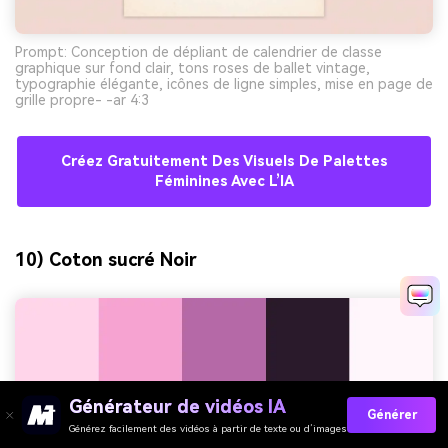
Prompt: Conception de dépliant de calendrier de classe
graphique sur fond clair, tons roses de ballet vintage,
typographie élégante, icônes de ligne simples, mise en page de
grille propre- -ar 4:3
Créez Gratuitement Des Visuels De Palettes
Féminines Avec L’IA
10) Coton sucré Noir
Générateur de vidéos IA
Générer
Générez facilement des vidéos à partir de texte ou d’images