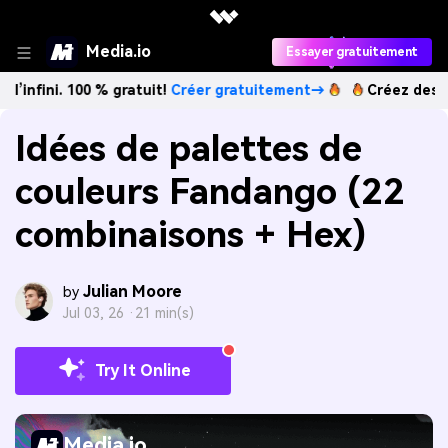
Media.io
Essayer gratuitement
100 % gratuit!
Créer gratuitement→
Créez des images IA à 
Idées de palettes de
couleurs Fandango (22
combinaisons + Hex)
Julian Moore
by
Jul 03, 26 ·
21 min(s)
Try It Online
Media.io