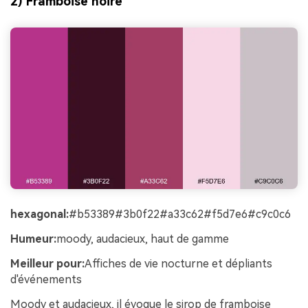
2) Framboise noire
hexagonal:
#b53389#3b0f22#a33c62#f5d7e6#c9c0c6
Humeur:
moody, audacieux, haut de gamme
Meilleur pour:
Affiches de vie nocturne et dépliants
d'événements
Moody et audacieux, il évoque le sirop de framboise