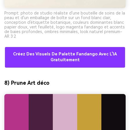
Prompt: photo de studio réaliste d'une bouteille de soins de la
peau et d'un emballage de boîte sur un fond blanc clair,
conception d'étiquette botanique, couleurs dominantes blanc
papier doux, vert feuilleté, logo magenta fandango et accents
de baies profondes, ombres minimales, look naturel premium-
AR 3:2
Créez Des Visuels De Palette Fandango Avec L'IA
Gratuitement
8) Prune Art déco