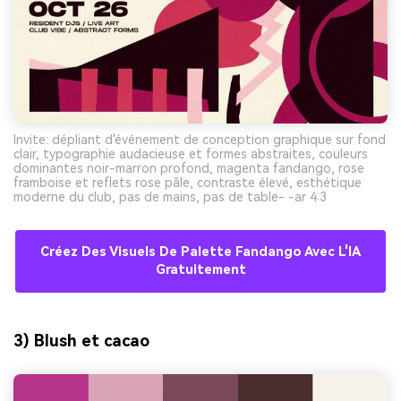
Invite: dépliant d'événement de conception graphique sur fond
clair, typographie audacieuse et formes abstraites, couleurs
dominantes noir-marron profond, magenta fandango, rose
framboise et reflets rose pâle, contraste élevé, esthétique
moderne du club, pas de mains, pas de table- -ar 4:3
Créez Des Visuels De Palette Fandango Avec L'IA
Gratuitement
3) Blush et cacao